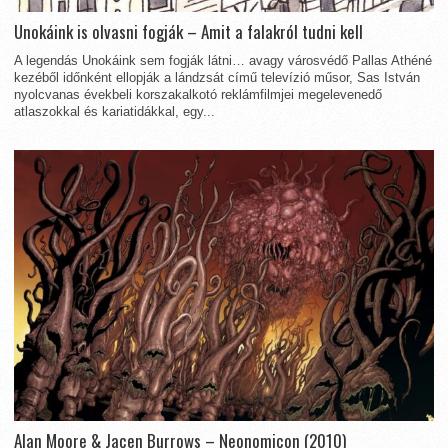
Unokáink is olvasni fogják – Amit a falakról tudni kell
A legendás Unokáink sem fogják látni… avagy városvédő Pallas Athéné
kezéből időnként ellopják a lándzsát című televízió műsor, Sas István
nyolcvanas évekbeli korszakalkotó reklámfilmjei megelevenedő
atlaszokkal és kariatidákkal, egy...
Alan Moore & Jacen Burrows – Neonomicon (2010)