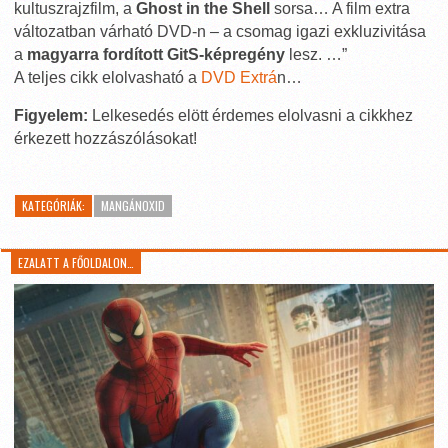
kultuszrajzfilm, a
Ghost in the Shell
sorsa… A film extra
változatban várható DVD-n – a csomag igazi exkluzivitása
a
magyarra fordított GitS-képregény
lesz. …”
A teljes cikk elolvasható a
DVD Extrá
n…
Figyelem:
Lelkesedés elött érdemes elolvasni a cikkhez
érkezett hozzászólásokat!
KATEGÓRIÁK:
MANGÁNOXID
EZALATT A FŐOLDALON…