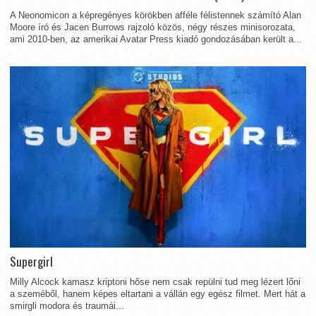
A Neonomicon a képregényes körökben afféle félistennek számító Alan
Moore író és Jacen Burrows rajzoló közös, négy részes minisorozata,
ami 2010-ben, az amerikai Avatar Press kiadó gondozásában került a...
Supergirl
Milly Alcock kamasz kriptoni hőse nem csak repülni tud meg lézert lőni
a szeméből, hanem képes eltartani a vállán egy egész filmet. Mert hát a
smirgli modora és traumái...