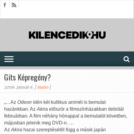
HÍREK
CIKKEK
MEGJELENÉSEK
AKTUÁLIS
SAJTÓARCHÍVUM
FÓRUM
SOROZATOK
Gits Képregény?
2006. január 6. |
mano
|
„…Az
Odeon
idén két kultikus animét is bemutat
hazánkban. Az
Akira
elõször a filmszínházakban debütál
februárban. A film néhány hónappal a bemutatót követõen,
májusban jelenik meg DVD-n. …
Az
Akira
hazai szereplésétõl függ a másik japán