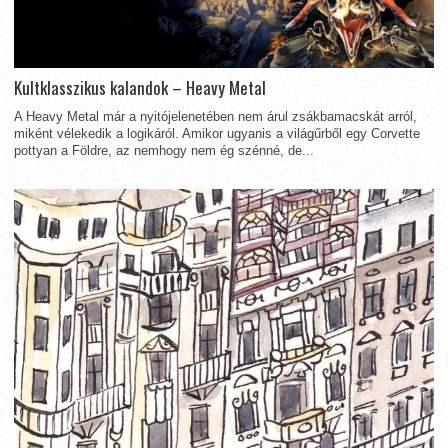
Kultklasszikus kalandok – Heavy Metal
A Heavy Metal már a nyitójelenetében nem árul zsákbamacskát arról,
miként vélekedik a logikáról. Amikor ugyanis a világűrből egy Corvette
pottyan a Földre, az nemhogy nem ég szénné, de...