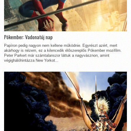
Pókember: Vadonatúj nap
Papíron pedig nagyon nem kellene működnie. Egyrészt azért, mert
akárhogy is nézem, ez a kilencedik élőszereplős Pókember mozifilm.
Peter Parkert már számtalanszor láttuk a nagyvásznon, amint
végighálóhintázza New Yorkot...