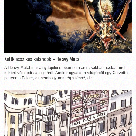
Kultklasszikus kalandok – Heavy Metal
A Heavy Metal már a nyitójelenetében nem árul zsákbamacskát arról,
miként vélekedik a logikáról. Amikor ugyanis a világűrből egy Corvette
pottyan a Földre, az nemhogy nem ég szénné, de...