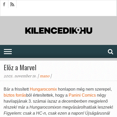
HÍREK
CIKKEK
MEGJELENÉSEK
AKTUÁLIS
SAJTÓARCHÍVUM
FÓRUM
SOROZATOK
Elõz a Marvel
2005. november 19. |
mano
|
Bár a frissített
Hungarocomix
honlapon még nem szerepel,
biztos forrás
ból értesítettek, hogy a
Panini Comics
négy
havilapjának 3. számai /
azaz a decemberben megjelenõ
részek
/ már a
Hungarocomix
on megvásárolhatóak lesznek!
Figyelem: csak a HC-n, csak ezen a napon! Újságárusnál