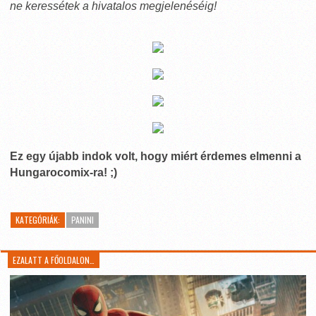
ne keressétek a hivatalos megjelenéséig!
Ez egy újabb indok volt, hogy miért érdemes elmenni a
Hungarocomix-ra! ;)
KATEGÓRIÁK:
PANINI
EZALATT A FŐOLDALON…