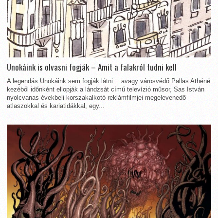
Unokáink is olvasni fogják – Amit a falakról tudni kell
A legendás Unokáink sem fogják látni… avagy városvédő Pallas Athéné
kezéből időnként ellopják a lándzsát című televízió műsor, Sas István
nyolcvanas évekbeli korszakalkotó reklámfilmjei megelevenedő
atlaszokkal és kariatidákkal, egy...