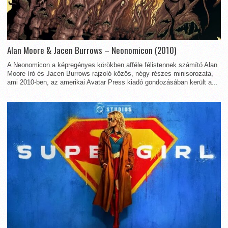
Alan Moore & Jacen Burrows – Neonomicon (2010)
A Neonomicon a képregényes körökben afféle félistennek számító Alan
Moore író és Jacen Burrows rajzoló közös, négy részes minisorozata,
ami 2010-ben, az amerikai Avatar Press kiadó gondozásában került a...