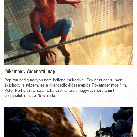
Pókember: Vadonatúj nap
Papíron pedig nagyon nem kellene működnie. Egyrészt azért, mert
akárhogy is nézem, ez a kilencedik élőszereplős Pókember mozifilm.
Peter Parkert már számtalanszor láttuk a nagyvásznon, amint
végighálóhintázza New Yorkot...