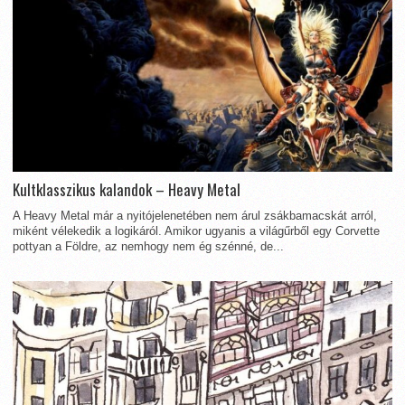
Kultklasszikus kalandok – Heavy Metal
A Heavy Metal már a nyitójelenetében nem árul zsákbamacskát arról,
miként vélekedik a logikáról. Amikor ugyanis a világűrből egy Corvette
pottyan a Földre, az nemhogy nem ég szénné, de...