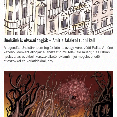
Unokáink is olvasni fogják – Amit a falakról tudni kell
A legendás Unokáink sem fogják látni… avagy városvédő Pallas Athéné
kezéből időnként ellopják a lándzsát című televízió műsor, Sas István
nyolcvanas évekbeli korszakalkotó reklámfilmjei megelevenedő
atlaszokkal és kariatidákkal, egy...