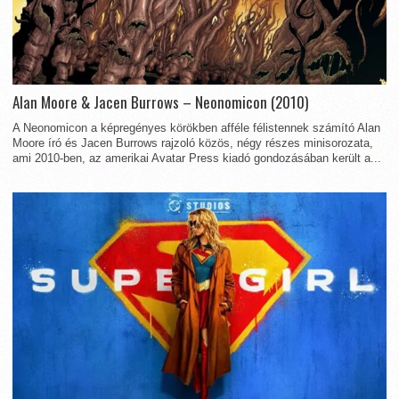
Alan Moore & Jacen Burrows – Neonomicon (2010)
A Neonomicon a képregényes körökben afféle félistennek számító Alan
Moore író és Jacen Burrows rajzoló közös, négy részes minisorozata,
ami 2010-ben, az amerikai Avatar Press kiadó gondozásában került a...