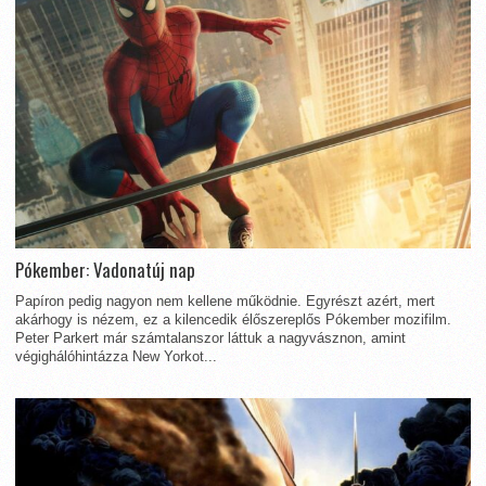
Pókember: Vadonatúj nap
Papíron pedig nagyon nem kellene működnie. Egyrészt azért, mert
akárhogy is nézem, ez a kilencedik élőszereplős Pókember mozifilm.
Peter Parkert már számtalanszor láttuk a nagyvásznon, amint
végighálóhintázza New Yorkot...