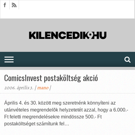
HÍREK
CIKKEK
MEGJELENÉSEK
AKTUÁLIS
SAJTÓARCHÍVUM
FÓRUM
SOROZATOK
ComicsInvest postaköltség akció
2006. április 3. |
mano
|
Április 4. és 30. között meg szeretnénk könnyíteni az
utánvételes megrendelõk helyzetetét azzal, hogy a 6.000.-
Ft feletti megrendelésekre mindössze 500.- Ft
postaköltséget számítunk fel…