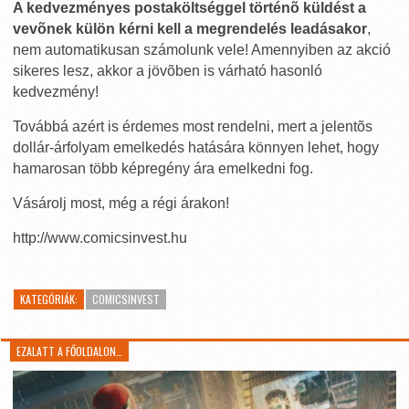
A kedvezményes postaköltséggel történõ küldést a
vevõnek külön kérni kell a megrendelés leadásakor
,
nem automatikusan számolunk vele! Amennyiben az akció
sikeres lesz, akkor a jövõben is várható hasonló
kedvezmény!
Továbbá azért is érdemes most rendelni, mert a jelentõs
dollár-árfolyam emelkedés hatására könnyen lehet, hogy
hamarosan több képregény ára emelkedni fog.
Vásárolj most, még a régi árakon!
http://www.comicsinvest.hu
KATEGÓRIÁK:
COMICSINVEST
EZALATT A FŐOLDALON…