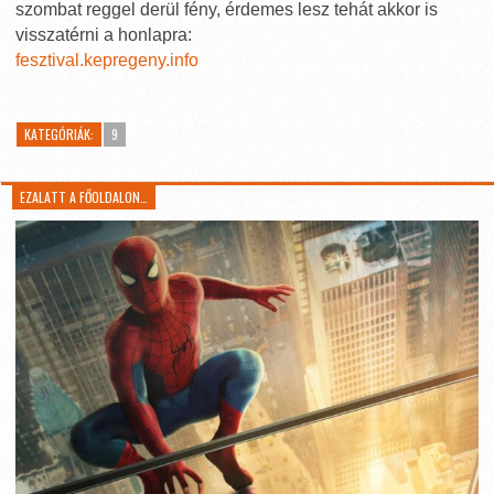
szombat reggel derül fény, érdemes lesz tehát akkor is
visszatérni a honlapra:
fesztival.kepregeny.info
KATEGÓRIÁK:
9
EZALATT A FŐOLDALON…