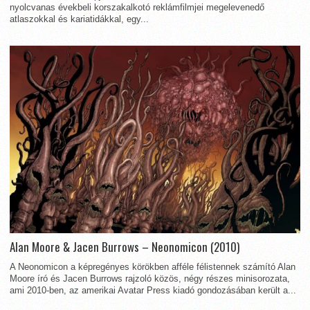
nyolcvanas évekbeli korszakalkotó reklámfilmjei megelevenedő
atlaszokkal és kariatidákkal, egy...
Alan Moore & Jacen Burrows – Neonomicon (2010)
A Neonomicon a képregényes körökben afféle félistennek számító Alan
Moore író és Jacen Burrows rajzoló közös, négy részes minisorozata,
ami 2010-ben, az amerikai Avatar Press kiadó gondozásában került a...