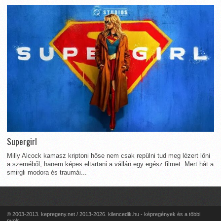
Supergirl
Milly Alcock kamasz kriptoni hőse nem csak repülni tud meg lézert lőni
a szeméből, hanem képes eltartani a vállán egy egész filmet. Mert hát a
smirgli modora és traumái...
© 2003-2013. kepregeny.net / 2013-2026. kilencedik.hu - képregények és a többi
nyolc...