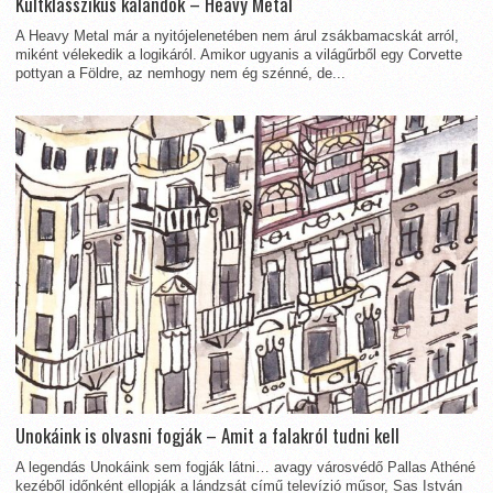
Kultklasszikus kalandok – Heavy Metal
A Heavy Metal már a nyitójelenetében nem árul zsákbamacskát arról,
miként vélekedik a logikáról. Amikor ugyanis a világűrből egy Corvette
pottyan a Földre, az nemhogy nem ég szénné, de...
Unokáink is olvasni fogják – Amit a falakról tudni kell
A legendás Unokáink sem fogják látni… avagy városvédő Pallas Athéné
kezéből időnként ellopják a lándzsát című televízió műsor, Sas István