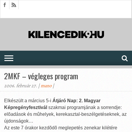
HÍREK
CIKKEK
MEGJELENÉSEK
AKTUÁLIS
SAJTÓARCHÍVUM
FÓRUM
SOROZATOK
2MKF – végleges program
2006. február 27. |
mano
|
Elkészült a március 5-i
Átjáró Nap: 2. Magyar
Képregényfesztivál
szakmai programjának a sorrendje:
elõadások és mûhelyek, kerekasztal-beszélgetéseknek, az
újdonságok…
Az este 7 órakor kezdõdõ meglepetés zenekar kilétére