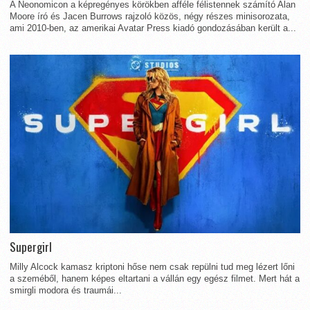
A Neonomicon a képregényes körökben afféle félistennek számító Alan
Moore író és Jacen Burrows rajzoló közös, négy részes minisorozata,
ami 2010-ben, az amerikai Avatar Press kiadó gondozásában került a...
Supergirl
Milly Alcock kamasz kriptoni hőse nem csak repülni tud meg lézert lőni
a szeméből, hanem képes eltartani a vállán egy egész filmet. Mert hát a
smirgli modora és traumái...