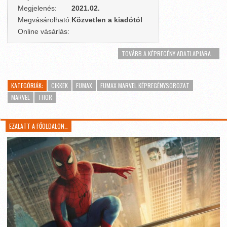
Megjelenés:
2021.02.
Megvásárolható:
Közvetlen a kiadótól
Online vásárlás:
TOVÁBB A KÉPREGÉNY ADATLAPJÁRA...
KATEGÓRIÁK:
CIKKEK
FUMAX
FUMAX MARVEL KÉPREGÉNYSOROZAT
MARVEL
THOR
EZALATT A FŐOLDALON…