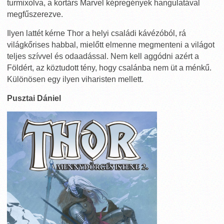
turmixolva, a kortárs Marvel képregények hangulatával
megfűszerezve.
Ilyen lattét kérne Thor a helyi családi kávézóból, rá
világkőrises habbal, mielőtt elmenne megmenteni a világot
teljes szívvel és odaadással. Nem kell aggódni azért a
Földért, az köztudott tény, hogy csalánba nem üt a ménkű.
Különösen egy ilyen viharisten mellett.
Pusztai Dániel