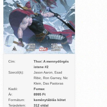
Cím:
Thor: A mennydörgés
istene #2
Szerző(k):
Jason Aaron, Esad
Ribic, Ron Garney, Nic
Klein, Das Pastoras
Kiadó:
Fumax
Ár:
8995 Ft
Formátum:
keménytáblás kötet
Terjedelem:
312 oldal