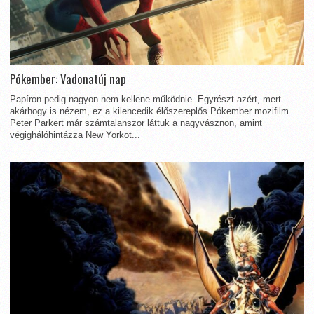
Pókember: Vadonatúj nap
Papíron pedig nagyon nem kellene működnie. Egyrészt azért, mert
akárhogy is nézem, ez a kilencedik élőszereplős Pókember mozifilm.
Peter Parkert már számtalanszor láttuk a nagyvásznon, amint
végighálóhintázza New Yorkot...