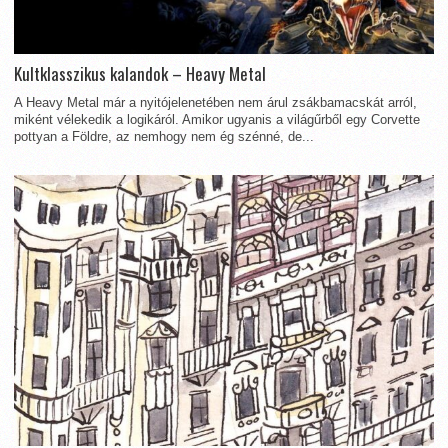
Kultklasszikus kalandok – Heavy Metal
A Heavy Metal már a nyitójelenetében nem árul zsákbamacskát arról,
miként vélekedik a logikáról. Amikor ugyanis a világűrből egy Corvette
pottyan a Földre, az nemhogy nem ég szénné, de...