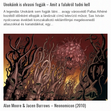
Unokáink is olvasni fogják – Amit a falakról tudni kell
A legendás Unokáink sem fogják látni… avagy városvédő Pallas Athéné
kezéből időnként ellopják a lándzsát című televízió műsor, Sas István
nyolcvanas évekbeli korszakalkotó reklámfilmjei megelevenedő
atlaszokkal és kariatidákkal, egy...
Alan Moore & Jacen Burrows – Neonomicon (2010)