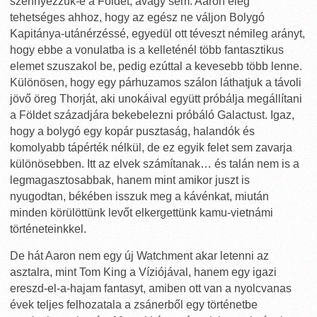
szennyezzük-e a Földet, avagy sem. Aaron elég
tehetséges ahhoz, hogy az egész ne váljon Bolygó
Kapitánya-utánérzéssé, egyedül ott téveszt némileg arányt,
hogy ebbe a vonulatba is a kelleténél több fantasztikus
elemet szuszakol be, pedig ezúttal a kevesebb több lenne.
Különösen, hogy egy párhuzamos szálon láthatjuk a távoli
jövő öreg Thorját, aki unokáival együtt próbálja megállítani
a Földet századjára bekebelezni próbáló Galactust. Igaz,
hogy a bolygó egy kopár pusztaság, halandók és
komolyabb tápérték nélkül, de ez egyik felet sem zavarja
különösebben. Itt az elvek számítanak… és talán nem is a
legmagasztosabbak, hanem mint amikor juszt is
nyugodtan, békében isszuk meg a kávénkat, miután
minden körülöttünk levőt elkergettünk kamu-vietnámi
történeteinkkel.
De hát Aaron nem egy új Watchment akar letenni az
asztalra, mint Tom King a Víziójával, hanem egy igazi
ereszd-el-a-hajam fantasyt, amiben ott van a nyolcvanas
évek teljes felhozatala a zsánerből egy történetbe