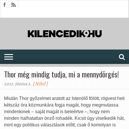
HÍREK
CIKKEK
MEGJELENÉSEK
AKTUÁLIS
SAJTÓARCHÍVUM
FÓRUM
SOROZATOK
Thor még mindig tudja, mi a mennydörgés!
2021. június 2. |
Nihil
|
Miután Thor győzelmet aratott az Istenölő fölött, rögvest heti
kétszáz óra közmunkára fogja magát, hogy megmutassa
mindenkinek – saját magát is beleértve –, hogy nem
minden halhatatlan önző rohadék. Kicsit úgy viselkedik hát,
mint egy politikus választások előtt, csak ő komolyan is