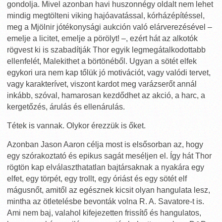
gondolja. Mivel azonban havi huszonnégy oldalt nem lehet
mindig megtölteni viking hajóavatással, kórházépítéssel,
meg a Mjölnir jótékonysági aukción való elárverezésével –
emelje a licitet, emelje a pörölyt! –, ezért hát az alkotók
rögvest ki is szabadítják Thor egyik legmegátalkodottabb
ellenfelét, Malekithet a börtönéből. Ugyan a sötét elfek
egykori ura nem kap tőlük jó motivációt, vagy valódi tervet,
vagy karakterívet, viszont kardot meg varázserőt annál
inkább, szóval, hamarosan kezdődhet az akció, a harc, a
kergetőzés, árulás és ellenárulás.
Tétek is vannak. Olykor érezzük is őket.
Azonban Jason Aaron célja most is elsősorban az, hogy
egy szórakoztató és epikus sagát meséljen el. Így hát Thor
rögtön kap elválaszthatatlan bajtársaknak a nyakára egy
elfet, egy törpét, egy trollt, egy óriást és egy sötét elf
mágusnőt, amitől az egésznek kicsit olyan hangulata lesz,
mintha az ötletelésbe bevonták volna R. A. Savatore-t is.
Ami nem baj, valahol kifejezetten frissítő és hangulatos,