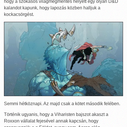
hogy a szokásos világmegmentés helyett egy olyan D&D
kalandot kapunk, hogy lapozás közben halljuk a
kockacsörgést.
Semmi hétköznapi. Az majd csak a kötet második felében.
Történik ugyanis, hogy a Viharisten bajszot akaszt a
Roxxon vállalat fejesével annak kapcsán, hogy