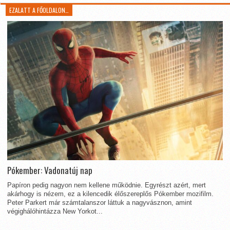
EZALATT A FŐOLDALON…
Pókember: Vadonatúj nap
Papíron pedig nagyon nem kellene működnie. Egyrészt azért, mert
akárhogy is nézem, ez a kilencedik élőszereplős Pókember mozifilm.
Peter Parkert már számtalanszor láttuk a nagyvásznon, amint
végighálóhintázza New Yorkot...