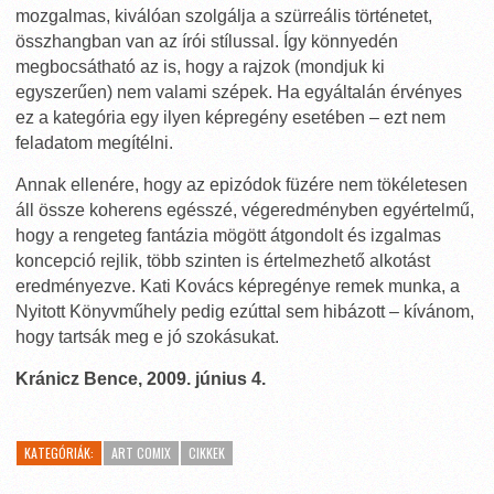
mozgalmas, kiválóan szolgálja a szürreális történetet,
összhangban van az írói stílussal. Így könnyedén
megbocsátható az is, hogy a rajzok (mondjuk ki
egyszerűen) nem valami szépek. Ha egyáltalán érvényes
ez a kategória egy ilyen képregény esetében – ezt nem
feladatom megítélni.
Annak ellenére, hogy az epizódok füzére nem tökéletesen
áll össze koherens egésszé, végeredményben egyértelmű,
hogy a rengeteg fantázia mögött átgondolt és izgalmas
koncepció rejlik, több szinten is értelmezhető alkotást
eredményezve. Kati Kovács képregénye remek munka, a
Nyitott Könyvműhely pedig ezúttal sem hibázott – kívánom,
hogy tartsák meg e jó szokásukat.
Kránicz Bence, 2009. június 4.
KATEGÓRIÁK:
ART COMIX
CIKKEK