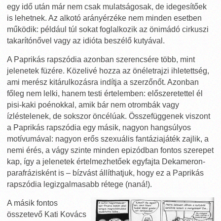
egy idő után már nem csak mulatságosak, de idegesítőek
is lehetnek. Az alkotó arányérzéke nem minden esetben
működik: például túl sokat foglalkozik az önimádó cirkuszi
takarítónővel vagy az idióta beszélő kutyával.
A Paprikás rapszódia azonban szerencsére több, mint
jelenetek füzére. Közelivé hozza az önéletrajzi ihletettség,
ami merész kitárulkozásra indítja a szerzőnőt. Azonban
főleg nem lelki, hanem testi értelemben: előszeretettel él
pisi-kaki poénokkal, amik bár nem otrombák vagy
ízléstelenek, de sokszor öncélúak. Összefüggenek viszont
a Paprikás rapszódia egy másik, nagyon hangsúlyos
motívumával: nagyon erős szexuális fantáziajáték zajlik, a
nemi érés, a vágy szinte minden epizódban fontos szerepet
kap, így a jelenetek értelmezhetőek egyfajta Dekameron-
parafrázisként is – bízvást állíthatjuk, hogy ez a Paprikás
rapszódia legizgalmasabb rétege (naná!).
A másik fontos
összetevő Kati Kovács