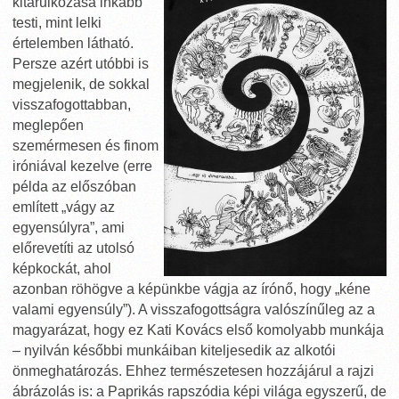
kitárulkozása inkább
testi, mint lelki
értelemben látható.
Persze azért utóbbi is
megjelenik, de sokkal
visszafogottabban,
meglepően
szemérmesen és finom
iróniával kezelve (erre
példa az előszóban
említett „vágy az
egyensúlyra”, ami
előrevetíti az utolsó
képkockát, ahol
azonban röhögve a képünkbe vágja az írónő, hogy „kéne
valami egyensúly”). A visszafogottságra valószínűleg az a
magyarázat, hogy ez Kati Kovács első komolyabb munkája
– nyilván későbbi munkáiban kiteljesedik az alkotói
önmeghatározás. Ehhez természetesen hozzájárul a rajzi
ábrázolás is: a Paprikás rapszódia képi világa egyszerű, de