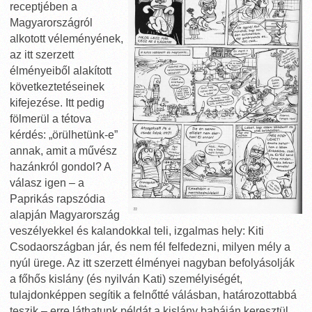
receptjében a
Magyarországról
alkotott véleményének,
az itt szerzett
élményeiből alakított
következtetéseinek
kifejezése. Itt pedig
fölmerül a tétova
kérdés: „örülhetünk-e”
annak, amit a művész
hazánkról gondol? A
válasz igen – a
Paprikás rapszódia
alapján Magyarország
veszélyekkel és kalandokkal teli, izgalmas hely: Kiti
Csodaországban jár, és nem fél felfedezni, milyen mély a
nyúl ürege. Az itt szerzett élményei nagyban befolyásolják
a főhős kislány (és nyilván Kati) személyiségét,
tulajdonképpen segítik a felnőtté válásban, határozottabbá
teszik – erre láthatunk példát a kislány babáján keresztül,