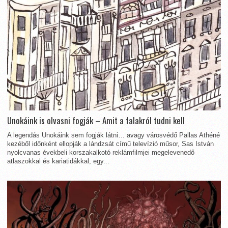
Unokáink is olvasni fogják – Amit a falakról tudni kell
A legendás Unokáink sem fogják látni… avagy városvédő Pallas Athéné
kezéből időnként ellopják a lándzsát című televízió műsor, Sas István
nyolcvanas évekbeli korszakalkotó reklámfilmjei megelevenedő
atlaszokkal és kariatidákkal, egy...