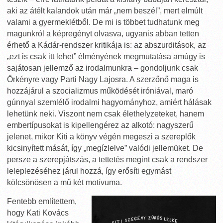
aki az átélt kalandok után már „nem beszél”, mert elmúlt
valami a gyermeklétből. De mi is többet tudhatunk meg
magunkról a képregényt olvasva, ugyanis abban tetten
érhető a Kádár-rendszer kritikája is: az abszurditások, az
„ezt is csak itt lehet” élményének megmutatása amúgy is
sajátosan jellemző az irodalmunkra – gondoljunk csak
Örkényre vagy Parti Nagy Lajosra. A szerzőnő maga is
hozzájárul a szocializmus működését iróniával, maró
gúnnyal szemlélő irodalmi hagyományhoz, amiért hálásak
lehetünk neki. Viszont nem csak élethelyzeteket, hanem
embertípusokat is kipellengérez az alkotó: nagyszerű
jelenet, mikor Kiti a könyv végén megeszi a szereplők
kicsinyített mását, így „megízlelve” valódi jellemüket. De
persze a szerepjátszás, a tettetés megint csak a rendszer
leleplezéséhez járul hozzá, így erősíti egymást
kölcsönösen a mű két motívuma.
Fentebb említettem,
hogy Kati Kovács