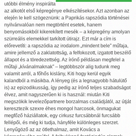
utóbbi élmény inspirálta
az alkotót első képregénye elkészítésekor. Azt azonban az
elején le kell szögeznünk: a Paprikás rapszódia történései
nyilvánvalóan nem megtörtént esetek, hanem
benyomásokból kikerekített mesék – a képregény amolyan
szürreális elemekkel tarkított útirajz. Ezt már a cím is
előrevetíti: a rapszódia az irodalom „mindent bele” műfaja,
amire jellemző a zaklatottság, a felfokozott, izgatott beszélő
állapot és a töredezettség. Az írónő példásan megfelel a
műfaji „kívánalmaknak” – legtöbbször alig tudunk meg
valamit arról, a főhős kislány, Kiti hogy kerül egyik
kalandból a másikba. A lényeg (és a legnagyobb hátulütő
is) az epizodikusság, így pedig az írónő teljes szabadságot
élvez, amit nagyszerűen ki is használ: miután Kiti
megszökik levelezőpartnere borzalmas családjától, az útját
keresztezik szexre éhes mongol harcosok, önmagukat
megfőző háziállatok, egy cirkusz furcsábbnál furcsább
fellépői, és még ki tudja, hányféle különleges szerzet.
Lenyűgöző az az ötlethalmaz, amit Kovács a