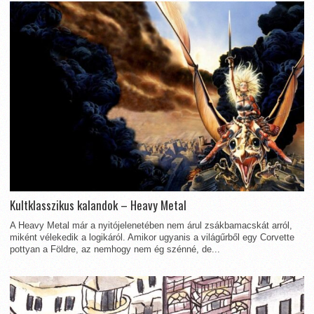
Kultklasszikus kalandok – Heavy Metal
A Heavy Metal már a nyitójelenetében nem árul zsákbamacskát arról,
miként vélekedik a logikáról. Amikor ugyanis a világűrből egy Corvette
pottyan a Földre, az nemhogy nem ég szénné, de...