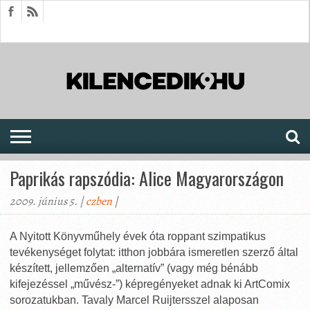
HÍREK
CIKKEK
MEGJELENÉSEK
AKTUÁLIS
SAJTÓARCHÍVUM
FÓRUM
SOROZATOK
Paprikás rapszódia: Alice Magyarországon
2009. június 5. |
czben
|
A Nyitott Könyvműhely évek óta roppant szimpatikus
tevékenységet folytat: itthon jobbára ismeretlen szerző által
készített, jellemzően „alternatív” (vagy még bénább
kifejezéssel „művész-”) képregényeket adnak ki ArtComix
sorozatukban. Tavaly Marcel Ruijtersszel alaposan