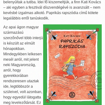
belenyúltak a tutiba. Idei fő kiszemeltjük, a finn Kati Kovács
– aki egyben a fesztivál díszvendégévé is avanzsált – nem
kevésbé izgalmas alkotó. Paprikás rapszódia című kötete
legalábbis erről tanúskodik.
Az apai ágon magyar
származású
szerzőnővel több interjú
is készült az elmúlt
hónapokban.
Mindegyikben lelkesen
mesél arról, mit jelent
neki Magyarország,
arról, hogy
gyerekkorában
rendszeresen utaztak
ide, legtöbbször a
szüleivel, volt azonban,
hogy egyedül látogatta
meg levelezőtársát. Ez