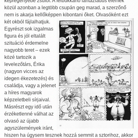
képregényébe zsúfol. A felbukkanó fantáziadús elemek
közül azonban a legtöbb csupán geg marad, a szerzőnő
nem is akarja kellőképpen kibontani őket. Olvasóként ezt
két okból fájlalhatjuk.
Egyrészt sok izgalmas
figura és jól eltalált
szituáció érdemelne
nagyobb teret – ezek
közé tartozik a
levelezőtárs, Érika
(nagyon vicces az
idegen ékezetezés) és
családja, vagy a jelenet
a híres magyarok
képzeletbeli sírjaival.
Másrészt egy idő után
érzéketlenné válhat az
olvasó az újabb
agyszülemények iránt,
hiszen ha úgysem tesznek hozzá semmit a sztorihoz, akkor