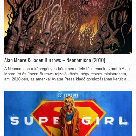
Alan Moore & Jacen Burrows – Neonomicon (2010)
A Neonomicon a képregényes körökben afféle félistennek számító Alan
Moore író és Jacen Burrows rajzoló közös, négy részes minisorozata,
ami 2010-ben, az amerikai Avatar Press kiadó gondozásában került a...