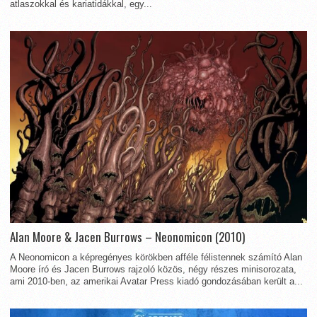
atlaszokkal és kariatidákkal, egy...
Alan Moore & Jacen Burrows – Neonomicon (2010)
A Neonomicon a képregényes körökben afféle félistennek számító Alan
Moore író és Jacen Burrows rajzoló közös, négy részes minisorozata,
ami 2010-ben, az amerikai Avatar Press kiadó gondozásában került a...