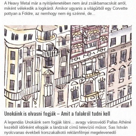
A Heavy Metal már a nyitójelenetében nem árul zsákbamacskát arról,
miként vélekedik a logikáról. Amikor ugyanis a világűrből egy Corvette
pottyan a Földre, az nemhogy nem ég szénné, de...
Unokáink is olvasni fogják – Amit a falakról tudni kell
A legendás Unokáink sem fogják látni… avagy városvédő Pallas Athéné
kezéből időnként ellopják a lándzsát című televízió műsor, Sas István
nyolcvanas évekbeli korszakalkotó reklámfilmjei megelevenedő