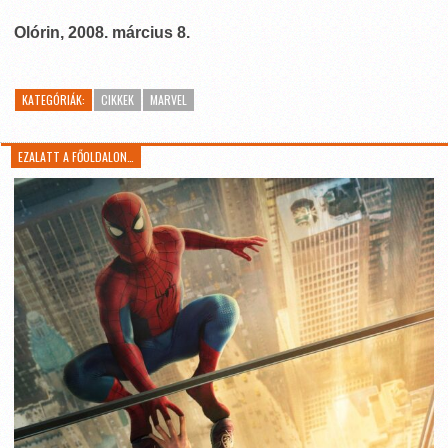
Olórin, 2008. március 8.
KATEGÓRIÁK:
CIKKEK
MARVEL
EZALATT A FŐOLDALON…