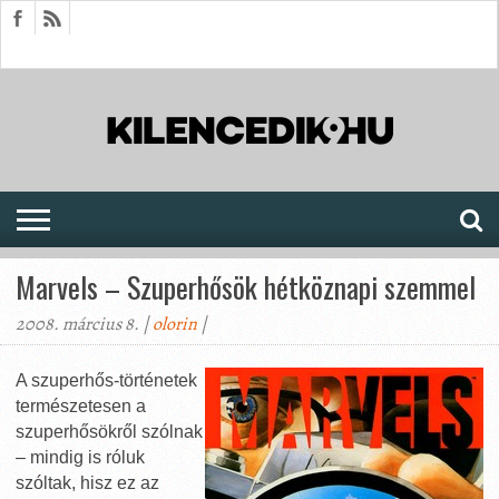
HÍREK
CIKKEK
MEGJELENÉSEK
AKTUÁLIS
SAJTÓARCHÍVUM
FÓRUM
SOROZATOK
Marvels – Szuperhősök hétköznapi szemmel
2008. március 8. |
olorin
|
A szuperhős-történetek
természetesen a
szuperhősökről szólnak
– mindig is róluk
szóltak, hisz ez az