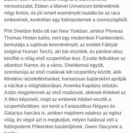
minisorozatot. Ebben a Marvel Univerzum történetének
négy fontos, és jól ismert eseményét mutatta be az utca
emberének, konkrétan egy fotóriporternek a szemszögéből.
Phil Sheldon fotós ott van New Yorkban, amikor Phineas
Thomas Horton tudós, mint egy modernkori Frankenstein,
bemutatja a sajtónak teremtményét, az eredeti Fáklyát
(original Human Torch), aki bár elszökik, és pánikot okoz,
később a világ első szuperhőse lesz. Ezután felbukkan az
atlantiszi Namor, és a város, Sheldonnal együtt,
szemtanúja az első csatának két szuperlény között, akik
félretéve nézeteltéréseiket, hamarosan bajtársként aprítják
a nácikat a világháborúban, Amerika Kapitány oldalán.
Aztán megjelennek az első mutánsok, akiknek érdekeit az
X-Men képviseli, majd az emberek hitüket vesztik a
szuperhősökben, sor kerül a Fantasztikus Négyes és
Galactus harcára is, amiben majdnem odalesz az egész
világ, és végül azt is megtudjuk, milyen hatással volt a
fotóriporterre Pókember barátnőjének, Gwen Stacynek a