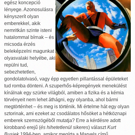
egész koncepció
lényege. Azonosulásra
kényszerít olyan
emberekkel, akik
nemritkán szinte isteni
hatalommal bírnak – és
micsoda érzés
beleképzelni magunkat
olyasvalaki helyébe, aki
repülni tud,
sebezhetetlen,
gondolatolvasó, vagy épp egyetlen pillantással épületeket
tud romba dönteni. A szuperhős-képregények menekülést
kínálnak egy szürke világból, amiben a fizika és a kémia
törvényeit nem lehet áthágni, egy olyanba, ahol bármi
megtörténhet – és meg is történik. Mi értelme hát egy olyan
sztorinak, ami ezeket az csodálatos hősöket a hétköznapi
emberek szemszögéből mutatja? Erre a kérdésre adott
kirobbanó erejű (
és hihetetlenül sikeres
) választ
Kurt
Busiek
1994-ben, amikor megírta a Marvels című