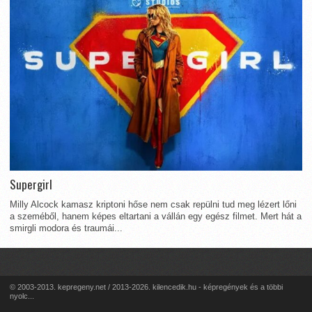
Supergirl
Milly Alcock kamasz kriptoni hőse nem csak repülni tud meg lézert lőni
a szeméből, hanem képes eltartani a vállán egy egész filmet. Mert hát a
smirgli modora és traumái...
© 2003-2013. kepregeny.net / 2013-2026. kilencedik.hu - képregények és a többi
nyolc...