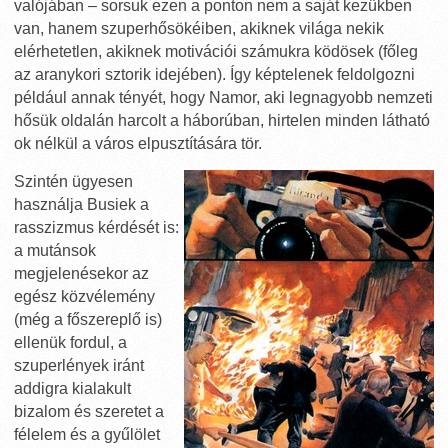
valójában – sorsuk ezen a ponton nem a saját kezükben
van, hanem szuperhősökéiben, akiknek világa nekik
elérhetetlen, akiknek motivációi számukra ködösek (főleg
az aranykori sztorik idejében). Így képtelenek feldolgozni
például annak tényét, hogy Namor, aki legnagyobb nemzeti
hősük oldalán harcolt a háborúban, hirtelen minden látható
ok nélkül a város elpusztítására tör.
Szintén ügyesen
használja Busiek a
rasszizmus kérdését is:
a mutánsok
megjelenésekor az
egész közvélemény
(még a főszereplő is)
ellenük fordul, a
szuperlények iránt
addigra kialakult
bizalom és szeretet a
félelem és a gyűlölet