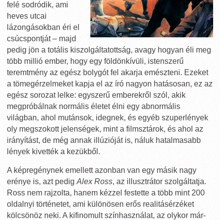
felé sodródik, ami
heves utcai
lázongásokban éri el
csúcspontját – majd
pedig jön a totális kiszolgáltatottság, avagy hogyan éli meg
több millió ember, hogy egy földönkívüli, istenszerű
teremtmény az egész bolygót fel akarja emészteni. Ezeket
a tömegérzelmeket kapja el az író nagyon hatásosan, ez az
egész sorozat lelke: egyszerű emberekről szól, akik
megpróbálnak normális életet élni egy abnormális
világban, ahol mutánsok, idegnek, és egyéb szuperlények
oly megszokott jelenségek, mint a filmsztárok, és ahol az
irányítást, de még annak illúzióját is, náluk hatalmasabb
lények kivették a kezükből.
A képregénynek emellett azonban van egy másik nagy
erénye is, azt pedig
Alex Ross
, az illusztrátor szolgáltatja.
Ross nem rajzolta, hanem kézzel festette a több mint 200
oldalnyi történetet, ami különösen erős realitásérzéket
kölcsönöz neki. A kifinomult színhasználat, az olykor már-