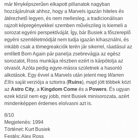
már fényképszerűen elkapott pillanatok nagyban
hozzájárulnak ahhoz, hogy a Marvels igazán hiteles és
átérezhető legyen, és nem mellesleg, a tradicionálisan
rajzolt képregényekkel szemben művészileg is kiemeli a
sorozat egyéni perspektíváját. Így, bár Busiek a főszereplő
egyéni szemléletmódját nem tudja igazán kihasználni, és
inkább csak a tömegreakciók terén jár sikerrel, ráadásul az
említett Born Again pár panelja zsebrevágja az egész
sorozatot, Ross munkája részben ezért is kárpótolja az
olvasót. Azóta pedig egyre-másra születnek a hasonló
alkotások. Egy évvel a Marvels után jelent meg
Warren
Ellis
saját verziója a sztorira (
Ruins
), majd jött többek közt
az
Astro City
, a
Kingdom Come
és a
Powers
. És ugyan
ezek közül nem egy jobb, mint Busiek minisorozata, azért
mindenképpen érdemes elolvasni azt is.
8/10
Megjelenés: 1994
Történet: Kurt Busiek
Festés: Alex Ross