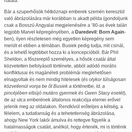
halála.
Bár a szuperhősök hétköznapi emberek szemén keresztül
való ábrázolására már korábban is akadt példa (gondoljunk
csak a Bosszú Angyalai megjelenésére a ’80-as évek talán
legjobb Marvel képregényében, a
Daredevil: Born Again
-
ben), ilyen részletesen még egyetlen képregény sem
merült el ebben a témában. Busiek pedig tudja, mit csinál,
és a lehető legtöbbet hozza ki a koncepcióból. Bár Phil
Sheldon, a főszereplő személyes, a hősök csatái által
közvetetten befolyásolt története, abból adódó morális
konfliktusai és magánéleti problémái meglehetősen
elnagyoltak és nem mindig hitelesek (
és olykor túlságosan
közvetlenül vonja be őt Busiek a történetbe, ld. a
pincéjében elbújó mutáns gyermek és Gwen Stacy esetét
),
de az utca emberének általonos reakciója elemei erővel
jelenik meg az oldalakon. Rendkívül erőteljes a kétség, a
félelem, a tudatlanság és a tehetetlenség ábrázolása,
ahogy New York lakói ámulva és rettegve figyelik a
hatalmasságok csatáit, anélkül, hogy értenék, mi is történik