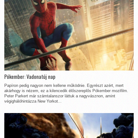
Pókember: Vadonatúj nap
Papíron pedig nagyon nem kellene működnie. Egyrészt azért, mert
akárhogy is nézem, ez a kilencedik élőszereplős Pókember mozifilm.
Peter Parkert már számtalanszor láttuk a nagyvásznon, amint
végighálóhintázza New Yorkot...