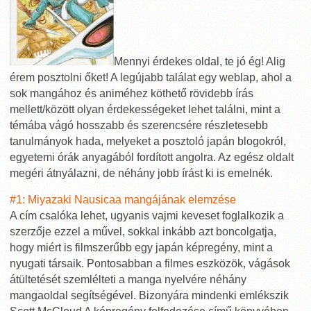
Mennyi érdekes oldal, te jó ég! Alig
érem posztolni őket! A legújabb találat egy weblap, ahol a
sok mangához és animéhez köthető rövidebb írás
mellett/között olyan érdekességeket lehet találni, mint a
témába vágó hosszabb és szerencsére részletesebb
tanulmányok hada, melyeket a posztoló japán blogokról,
egyetemi órák anyagából fordított angolra. Az egész oldalt
megéri átnyálazni, de néhány jobb írást ki is emelnék.
#1: Miyazaki Nausicaa mangájának elemzése
A cím csalóka lehet, ugyanis vajmi keveset foglalkozik a
szerzője ezzel a művel, sokkal inkább azt boncolgatja,
hogy miért is filmszerűbb egy japán képregény, mint a
nyugati társaik. Pontosabban a filmes eszközök, vágások
átültetését szemlélteti a manga nyelvére néhány
mangaoldal segítségével. Bizonyára mindenki emlékszik