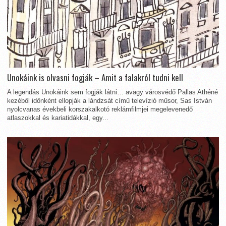
Unokáink is olvasni fogják – Amit a falakról tudni kell
A legendás Unokáink sem fogják látni… avagy városvédő Pallas Athéné
kezéből időnként ellopják a lándzsát című televízió műsor, Sas István
nyolcvanas évekbeli korszakalkotó reklámfilmjei megelevenedő
atlaszokkal és kariatidákkal, egy...