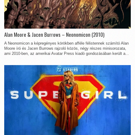
Alan Moore & Jacen Burrows – Neonomicon (2010)
A Neonomicon a képregényes körökben afféle félistennek számító Alan
Moore író és Jacen Burrows rajzoló közös, négy részes minisorozata,
ami 2010-ben, az amerikai Avatar Press kiadó gondozásában került a...