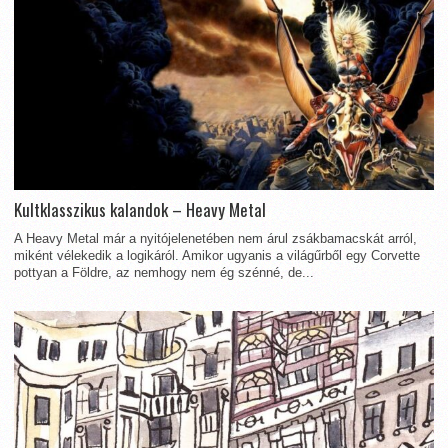
Kultklasszikus kalandok – Heavy Metal
A Heavy Metal már a nyitójelenetében nem árul zsákbamacskát arról,
miként vélekedik a logikáról. Amikor ugyanis a világűrből egy Corvette
pottyan a Földre, az nemhogy nem ég szénné, de...