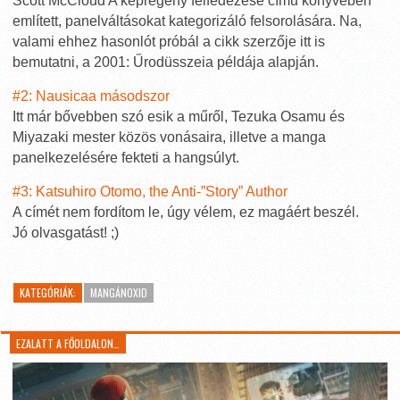
Scott McCloud A képregény felfedezése című könyvében
említett, panelváltásokat kategorizáló felsorolására. Na,
valami ehhez hasonlót próbál a cikk szerzője itt is
bemutatni, a 2001: Űrodüsszeia példája alapján.
#2: Nausicaa másodszor
Itt már bővebben szó esik a műről, Tezuka Osamu és
Miyazaki mester közös vonásaira, illetve a manga
panelkezelésére fekteti a hangsúlyt.
#3: Katsuhiro Otomo, the Anti-”Story” Author
A címét nem fordítom le, úgy vélem, ez magáért beszél.
Jó olvasgatást! ;)
KATEGÓRIÁK:
MANGÁNOXID
EZALATT A FŐOLDALON…