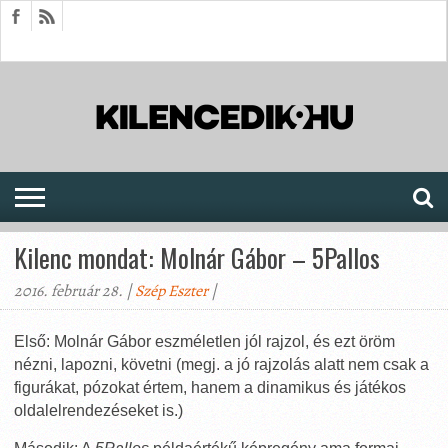
HÍREK
CIKKEK
MEGJELENÉSEK
AKTUÁLIS
SAJTÓARCHÍVUM
FÓRUM
SOROZATOK
Kilenc mondat: Molnár Gábor – 5Pallos
2016. február 28. |
Szép Eszter
|
Első: Molnár Gábor eszméletlen jól rajzol, és ezt öröm
nézni, lapozni, követni (megj. a jó rajzolás alatt nem csak a
figurákat, pózokat értem, hanem a dinamikus és játékos
oldalelrendezéseket is.)