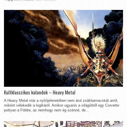
Kultklasszikus kalandok – Heavy Metal
A Heavy Metal már a nyitójelenetében nem árul zsákbamacskát arról,
miként vélekedik a logikáról. Amikor ugyanis a világűrből egy Corvette
pottyan a Földre, az nemhogy nem ég szénné, de...