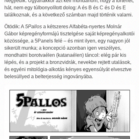
Negyedik: Ugyanakkor azt kell mondanom, hogy a történet,
hát, nem egy túlbonyolított dolog: A és B és C és D és E
találkoznak, és a következő számban majd történik valami.
Ötödik: A
5Pallos
a kétszeres Alfabéta-nyertes Molnár
Gábor képregényformájú tisztelgése saját képregényalkotói
közössége, a 5Panels felé – és mint ilyen, egy nagyon jól
sikerült munka; a koncepció azonban igen veszélyes,
mondhatni borotvaélen (katanaélen) táncol: elég pár kis
lépés, és a projekt a bronzvidrák, nevekbe rejtett utalások,
és egyéni mitológia-alkotás kényes egyensúlyát elvesztve
belesüllyed a belterjesség ingoványába.