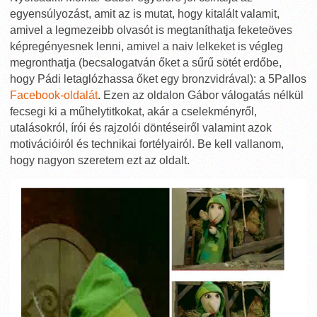
egyensúlyozást, amit az is mutat, hogy kitalált valamit,
amivel a legmezeibb olvasót is megtaníthatja feketeöves
képregényesnek lenni, amivel a naiv lelkeket is végleg
megronthatja (becsalogatván őket a sűrű sötét erdőbe,
hogy Pádi letaglózhassa őket egy bronzvidrával): a 5Pallos
Facebook-oldalát
. Ezen az oldalon Gábor válogatás nélkül
fecsegi ki a műhelytitkokat, akár a cselekményről,
utalásokról, írói és rajzolói döntéseiről valamint azok
motivációiról és technikai fortélyairól. Be kell vallanom,
hogy nagyon szeretem ezt az oldalt.