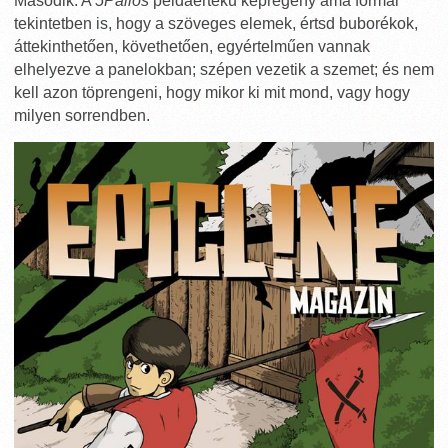
Második: A
5Pallos
példaértékű képregény ama formai
tekintetben is, hogy a szöveges elemek, értsd buborékok,
áttekinthetően, követhetően, egyértelműen vannak
elhelyezve a panelokban; szépen vezetik a szemet; és nem
kell azon töprengeni, hogy mikor ki mit mond, vagy hogy
milyen sorrendben.