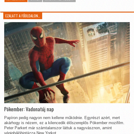
EZALATT A FŐOLDALON…
Pókember: Vadonatúj nap
Papíron pedig nagyon nem kellene működnie. Egyrészt azért, mert
akárhogy is nézem, ez a kilencedik élőszereplős Pókember mozifilm.
Peter Parkert már számtalanszor láttuk a nagyvásznon, amint
végighálóhintázza New Yorkot...