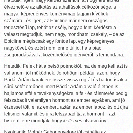
Hatodik: Igen, nagy kérdés számomra, hogy érthető és
élvezhető-e az alkotás az áthallások célközönsége, a
magyar képregényes keménymag tagjain kívüliek
számára– és igen, az Epicline már nem országos
terjesztésű lap, tehát az esély, hogy a fenti kérdésre a
választ megtudjuk, nem nagy, mondhatni csekély, – de az
Epicline mégiscsak egy fontos lap, egy képregényes
nagykövet, és ezért nem lenne túl jó, ha a piac
zsugorodásával a közérthetőség igényéről is lemondana.
Hetedik: Félek hát a belső poénoktól, na, de meg kell azt is
vallanom: jól működnek. Jó röhögni például azon, hogy
Pádár Ádám karaktere össze-vissza ugrál és hadonászik a
sűrű sötét erdőben, mert Pádár Ádám a való életben is
hajlamos efféle tevékenységekre, a fel- és ráismerés pedig
felszabadít valamilyen hormont az ember agyában, ami jó
érzéssel tölti el az embert, aztán az ember lapoz, és ott újra
felismer valamit, és újra felszabadítja a hormont – azt
hiszem, erre mondják, hogy
kellemes
olvasmány.
Nyolcadik: Molnár Gábor egyelőre jól csinálja az