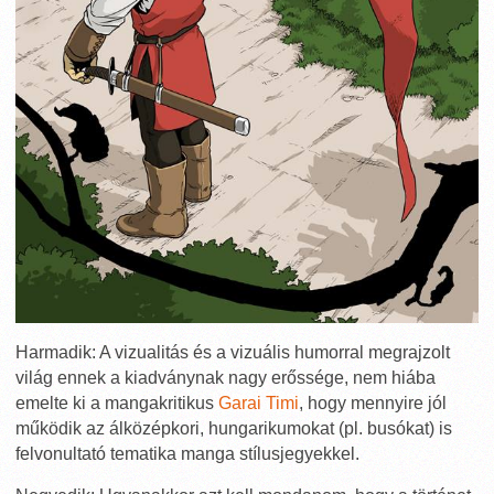
Harmadik: A vizualitás és a vizuális humorral megrajzolt
világ ennek a kiadványnak nagy erőssége, nem hiába
emelte ki a mangakritikus
Garai Timi
, hogy mennyire jól
működik az álközépkori, hungarikumokat (pl. busókat) is
felvonultató tematika manga stílusjegyekkel.