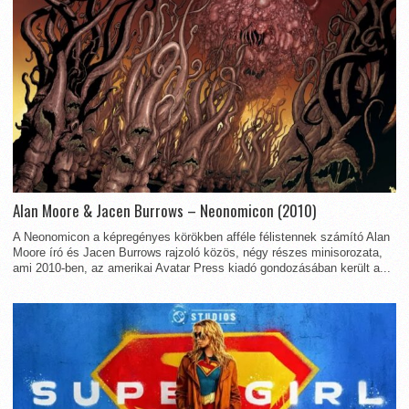
Alan Moore & Jacen Burrows – Neonomicon (2010)
A Neonomicon a képregényes körökben afféle félistennek számító Alan
Moore író és Jacen Burrows rajzoló közös, négy részes minisorozata,
ami 2010-ben, az amerikai Avatar Press kiadó gondozásában került a...