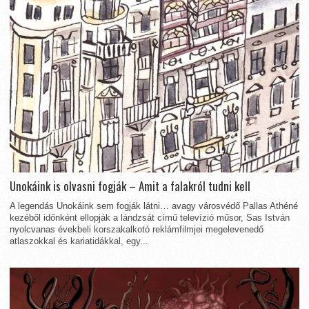
Unokáink is olvasni fogják – Amit a falakról tudni kell
A legendás Unokáink sem fogják látni… avagy városvédő Pallas Athéné
kezéből időnként ellopják a lándzsát című televízió műsor, Sas István
nyolcvanas évekbeli korszakalkotó reklámfilmjei megelevenedő
atlaszokkal és kariatidákkal, egy...