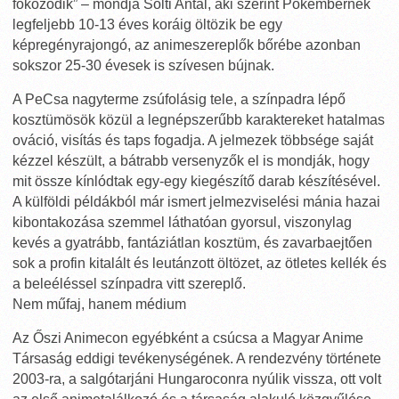
fokozódik” – mondja Solti Antal, aki szerint Pókembernek
legfeljebb 10-13 éves koráig öltözik be egy
képregényrajongó, az animeszereplők bőrébe azonban
sokszor 25-30 évesek is szívesen bújnak.
A PeCsa nagyterme zsúfolásig tele, a színpadra lépő
kosztümösök közül a legnépszerűbb karaktereket hatalmas
ováció, visítás és taps fogadja. A jelmezek többsége saját
kézzel készült, a bátrabb versenyzők el is mondják, hogy
mit össze kínlódtak egy-egy kiegészítő darab készítésével.
A külföldi példákból már ismert jelmezviselési mánia hazai
kibontakozása szemmel láthatóan gyorsul, viszonylag
kevés a gyatrább, fantáziátlan kosztüm, és zavarbaejtően
sok a profin kitalált és leutánzott öltözet, az ötletes kellék és
a beleéléssel színpadra vitt szereplő.
Nem műfaj, hanem médium
Az Őszi Animecon egyébként a csúcsa a Magyar Anime
Társaság eddigi tevékenységének. A rendezvény története
2003-ra, a salgótarjáni Hungaroconra nyúlik vissza, ott volt