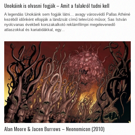
Unokáink is olvasni fogják – Amit a falakról tudni kell
A legendás Unokáink sem fogják látni… avagy városvédő Pallas Athéné
kezéből időnként ellopják a lándzsát című televízió műsor, Sas István
nyolcvanas évekbeli korszakalkotó reklámfilmjei megelevenedő
atlaszokkal és kariatidákkal, egy...
Alan Moore & Jacen Burrows – Neonomicon (2010)