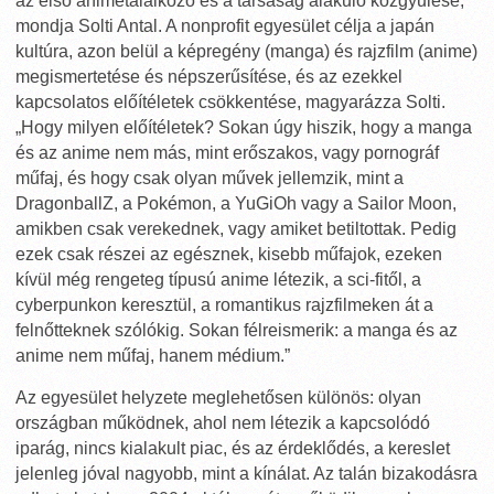
az első animetalálkozó és a társaság alakuló közgyűlése,
mondja Solti Antal. A nonprofit egyesület célja a japán
kultúra, azon belül a képregény (manga) és rajzfilm (anime)
megismertetése és népszerűsítése, és az ezekkel
kapcsolatos előítéletek csökkentése, magyarázza Solti.
„Hogy milyen előítéletek? Sokan úgy hiszik, hogy a manga
és az anime nem más, mint erőszakos, vagy pornográf
műfaj, és hogy csak olyan művek jellemzik, mint a
DragonballZ, a Pokémon, a YuGiOh vagy a Sailor Moon,
amikben csak verekednek, vagy amiket betiltottak. Pedig
ezek csak részei az egésznek, kisebb műfajok, ezeken
kívül még rengeteg típusú anime létezik, a sci-fitől, a
cyberpunkon keresztül, a romantikus rajzfilmeken át a
felnőtteknek szólókig. Sokan félreismerik: a manga és az
anime nem műfaj, hanem médium.”
Az egyesület helyzete meglehetősen különös: olyan
országban működnek, ahol nem létezik a kapcsolódó
iparág, nincs kialakult piac, és az érdeklődés, a kereslet
jelenleg jóval nagyobb, mint a kínálat. Az talán bizakodásra