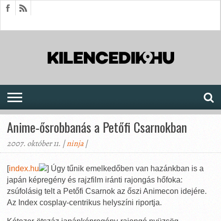
HÍREK
CIKKEK
MEGJELENÉSEK
AKTUÁLIS
SAJTÓARCHÍVUM
FÓRUM
SOROZATOK
Anime-ősrobbanás a Petőfi Csarnokban
2007. október 11. |
ninja
|
[
index.hu
] Úgy tűnik emelkedőben van hazánkban is a
japán képregény és rajzfilm iránti rajongás hőfoka:
zsúfolásig telt a Petőfi Csarnok az őszi Animecon idejére.
Az Index cosplay-centrikus helyszíni riportja.