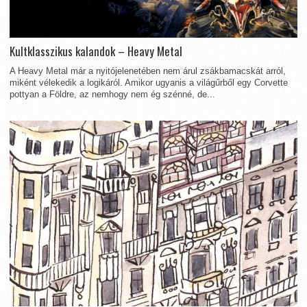
Kultklasszikus kalandok – Heavy Metal
A Heavy Metal már a nyitójelenetében nem árul zsákbamacskát arról,
miként vélekedik a logikáról. Amikor ugyanis a világűrből egy Corvette
pottyan a Földre, az nemhogy nem ég szénné, de...