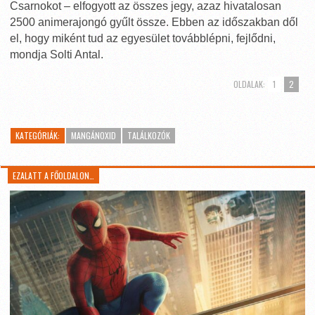
Csarnokot – elfogyott az összes jegy, azaz hivatalosan
2500 animerajongó gyűlt össze. Ebben az időszakban dől
el, hogy miként tud az egyesület továbblépni, fejlődni,
mondja Solti Antal.
OLDALAK:
1
2
KATEGÓRIÁK:
MANGÁNOXID
TALÁLKOZÓK
EZALATT A FŐOLDALON…