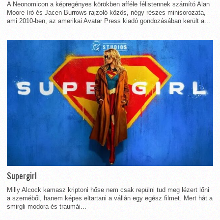
A Neonomicon a képregényes körökben afféle félistennek számító Alan
Moore író és Jacen Burrows rajzoló közös, négy részes minisorozata,
ami 2010-ben, az amerikai Avatar Press kiadó gondozásában került a...
Supergirl
Milly Alcock kamasz kriptoni hőse nem csak repülni tud meg lézert lőni
a szeméből, hanem képes eltartani a vállán egy egész filmet. Mert hát a
smirgli modora és traumái...