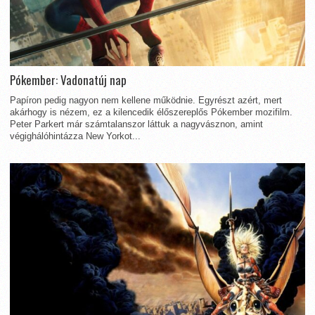
Pókember: Vadonatúj nap
Papíron pedig nagyon nem kellene működnie. Egyrészt azért, mert
akárhogy is nézem, ez a kilencedik élőszereplős Pókember mozifilm.
Peter Parkert már számtalanszor láttuk a nagyvásznon, amint
végighálóhintázza New Yorkot...