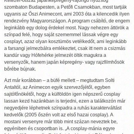
Kétezer-ötszáz japánképregény-rajongó nyüzsög
szombaton Budapesten, a Petőfi Csarnokban, most tartják
ugyanis az Őszi Animecont, ami 2003 óta a kilencedik ilyen
rendezvény Magyarországon. A program csábító, de engem
leginkább egy dolog érdekel most. Nagy nehezen áttörök a
színpad felé, hogy saját szememmel lássak végre egy
cosplayt, azaz olyan kosztümös vetélkedőt, ami leginkább
a farsangi jelmezbálra emlékeztet, csak itt nem a csizmás
kandúr vagy Hófehérke jelmezét öltik magukra a
versenyzők, hanem japán képregény- vagy rajzfilmhősök
bőrébe bújnak.
Azt már korábban – a büfé mellett – megtudtam Solti
Antaltól, az Animecon egyik szervezőjétől, egyben
sajtófőnökétől, hogy a külföldön igen népszerű cosplay
lassan kezd hazánkban is terjedni, ezen a találkozón már
negyedjére léphetnek színpadra a ruhás karakterváltást
kedvelők (2005 őszén volt az első hazai cosplay). A
mostani versenyre már több mint százan neveztek be,
egyéniben és csoportban is. „A cosplay-mánia egyre