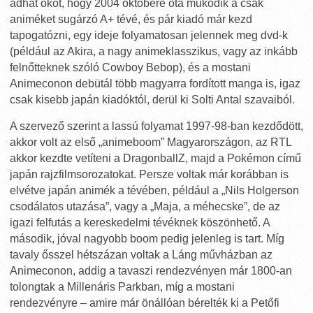
adhat okot, hogy 2004 októbere óta működik a csak
animéket sugárzó A+ tévé, és pár kiadó már kezd
tapogatózni, egy ideje folyamatosan jelennek meg dvd-k
(például az Akira, a nagy animeklasszikus, vagy az inkább
felnőtteknek szóló Cowboy Bebop), és a mostani
Animeconon debütál több magyarra fordított manga is, igaz
csak kisebb japán kiadóktól, derül ki Solti Antal szavaiból.
A szervező szerint a lassú folyamat 1997-98-ban kezdődött,
akkor volt az első „animeboom” Magyarországon, az RTL
akkor kezdte vetíteni a DragonballZ, majd a Pokémon című
japán rajzfilmsorozatokat. Persze voltak már korábban is
elvétve japán animék a tévében, például a „Nils Holgerson
csodálatos utazása”, vagy a „Maja, a méhecske”, de az
igazi felfutás a kereskedelmi tévéknek köszönhető. A
második, jóval nagyobb boom pedig jelenleg is tart. Míg
tavaly ősszel hétszázan voltak a Láng művházban az
Animeconon, addig a tavaszi rendezvényen már 1800-an
tolongtak a Millenáris Parkban, míg a mostani
rendezvényre – amire már önállóan bérelték ki a Petőfi