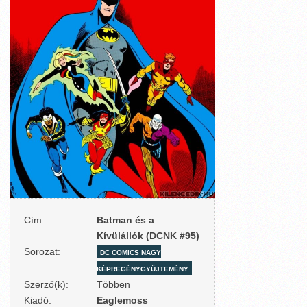
Cím:
Batman és a
Kívülállók (DCNK #95)
Sorozat:
DC COMICS NAGY
KÉPREGÉNYGYŰJTEMÉNY
Szerző(k):
Többen
Kiadó:
Eaglemoss