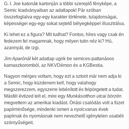
G. I. Joe katonák kartonján a többi szereplő fényképe, a
Semic kiadványaiban az adatlapok! Pár szóban
összefoglalva egy-egy karakter története, tulajdonságai,
képességei egy-egy sokat sejtető bélyegképpel illusztrálva.
Ki lehet ez a figura? Mit tudhat? Fontos, híres vagy csak én
fedezem fel magamnak, hogy milyen tutin néz ki? Hú,
azannyát, de izgi.
Jim Aparónál
két adatlap ugrik be semices-pattanásos
kamaszkoromból, az NKVDémon és a KGBestia.
Nagyon mérges voltam, hogy ezt a sztorit már nem adja ki
a Semic, hogy küzdenem kell, hogy valahogy
megszerezzem, egyszerre lebénított és felpörgetett a tudat.
Másfél évtized telt el, mire egy
Munkásotthon utcai börzén
megvettem az amerikai kiadást. Óriási csalódás volt a füzet
papírminősége, mindenki ismeri a nyolcvanas évek
papírnak és nyomásnak nem nevezhető igénytelen usabéli
szörnyűségeit.