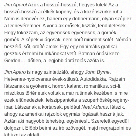
Jim Aparo!
Azok a hosszú-hosszú, hegyes fülek! Az a
hosszú-hosszú acélkék köpeny, és a középszürke ruha!
Nem is denevér ez, hanem egy dobbermann, olyan szép ez
a Denevérember! A vonalak erősek, tiszták, lendületesek.
Hogy fokozzam, az egyenesek egyenesek, a görbék
görbék. A képek világosak, nem borít mindent sötét. Némán
beszélő, sőt, ordító arcok. Egy-egy minimális grafikai
gesztus érzelmi hurrikánokat vetít. Batman óriási keze.
Gordon… Időtlen, a legjobb ábrázolás azóta is.
Jim Aparo
is nagy szintetizáló, ahogy
John Byrne
.
Hetvenes-nyolcvanas évek-stílusú. Autodidakta. Rajzain
látszanak a gyökerek, horror, kaland, romantikus, sci-fi,
misztikus történetek voltak a már rutinnak kezében, s mire
ezek eltünedeztek, felszippantotta a szuperhősképregény-
ipar. Látszanak a kortársak, például
Neal Adams
, látszik,
ahogy az amerikai rajzolók egymás fogásait használják.
Aztán aki nagyobb tehetség, egyéniesít. Szeretett egyedül
dolgozni. Előbb beírni az író szövegét, majd megrajzolni és
kihúzni az oldalt.