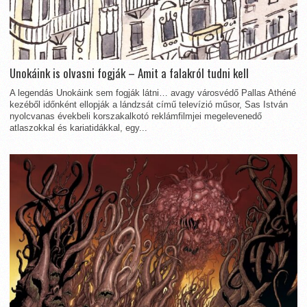
Unokáink is olvasni fogják – Amit a falakról tudni kell
A legendás Unokáink sem fogják látni… avagy városvédő Pallas Athéné
kezéből időnként ellopják a lándzsát című televízió műsor, Sas István
nyolcvanas évekbeli korszakalkotó reklámfilmjei megelevenedő
atlaszokkal és kariatidákkal, egy...