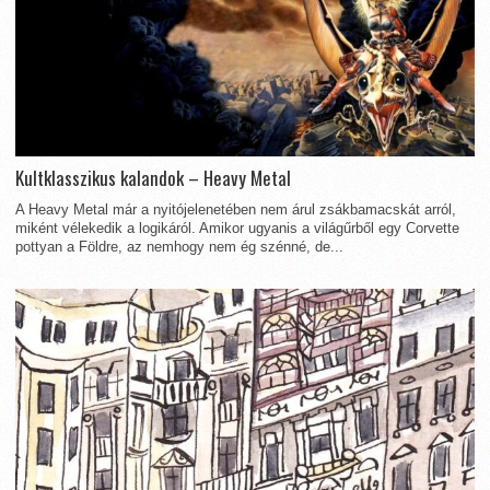
Kultklasszikus kalandok – Heavy Metal
A Heavy Metal már a nyitójelenetében nem árul zsákbamacskát arról,
miként vélekedik a logikáról. Amikor ugyanis a világűrből egy Corvette
pottyan a Földre, az nemhogy nem ég szénné, de...