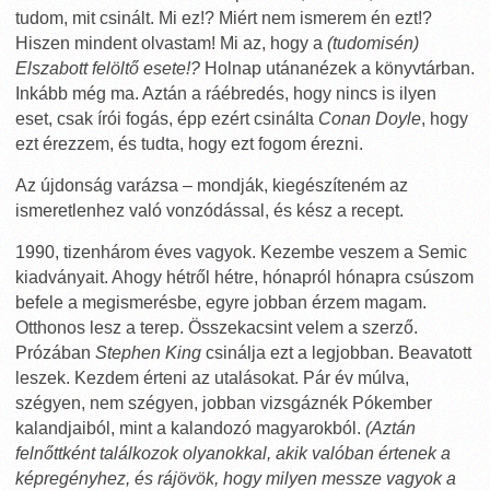
tudom, mit csinált. Mi ez!? Miért nem ismerem én ezt!?
Hiszen mindent olvastam! Mi az, hogy a
(tudomisén)
Elszabott felöltő esete!?
Holnap utánanézek a könyvtárban.
Inkább még ma. Aztán a ráébredés, hogy nincs is ilyen
eset, csak írói fogás, épp ezért csinálta
Conan Doyle
, hogy
ezt érezzem, és tudta, hogy ezt fogom érezni.
Az újdonság varázsa – mondják, kiegészíteném az
ismeretlenhez való vonzódással, és kész a recept.
1990, tizenhárom éves vagyok. Kezembe veszem a Semic
kiadványait. Ahogy hétről hétre, hónapról hónapra csúszom
befele a megismerésbe, egyre jobban érzem magam.
Otthonos lesz a terep. Összekacsint velem a szerző.
Prózában
Stephen King
csinálja ezt a legjobban. Beavatott
leszek. Kezdem érteni az utalásokat. Pár év múlva,
szégyen, nem szégyen, jobban vizsgáznék Pókember
kalandjaiból, mint a kalandozó magyarokból.
(Aztán
felnőttként találkozok olyanokkal, akik valóban értenek a
képregényhez, és rájövök, hogy milyen messze vagyok a