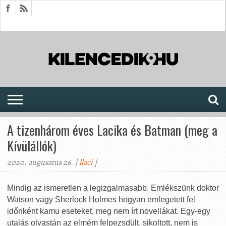
HÍREK
CIKKEK
MEGJELENÉSEK
AKTUÁLIS
SAJTÓARCHÍVUM
FÓRUM
SOROZATOK
A tizenhárom éves Lacika és Batman (meg a
Kívülállók)
2020. augusztus 26. |
llaci
|
Mindig az ismeretlen a legizgalmasabb. Emlékszünk doktor
Watson vagy Sherlock Holmes hogyan emlegetett fel
időnként kamu eseteket, meg nem írt novellákat. Egy-egy
utalás olvastán az elmém felpezsdült, sikoltott, nem is