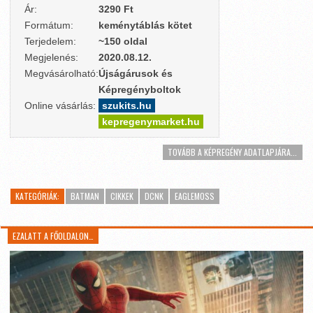
Ár:
3290 Ft
Formátum:
keménytáblás kötet
Terjedelem:
~150 oldal
Megjelenés:
2020.08.12.
Megvásárolható:
Újságárusok és
Képregényboltok
Online vásárlás:
szukits.hu
kepregenymarket.hu
TOVÁBB A KÉPREGÉNY ADATLAPJÁRA...
KATEGÓRIÁK:
BATMAN
CIKKEK
DCNK
EAGLEMOSS
EZALATT A FŐOLDALON…