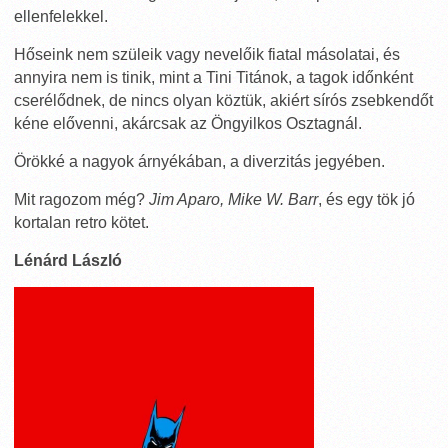
ellenfelekkel.
Hőseink nem szüleik vagy nevelőik fiatal másolatai, és
annyira nem is tinik, mint a Tini Titánok, a tagok időnként
cserélődnek, de nincs olyan köztük, akiért sírós zsebkendőt
kéne elővenni, akárcsak az Öngyilkos Osztagnál.
Örökké a nagyok árnyékában, a diverzitás jegyében.
Mit ragozom még?
Jim Aparo, Mike W. Barr
, és egy tök jó
kortalan retro kötet.
Lénárd László