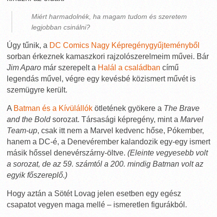
Miért harmadolnék, ha magam tudom és szeretem
legjobban csinálni?
Úgy tűnik, a
DC Comics Nagy Képregénygyűjteményből
sorban érkeznek kamaszkori rajzolószerelmeim művei. Bár
Jim Aparo
már szerepelt a
Halál a családban
című
legendás művel, végre egy kevésbé közismert művét is
szemügyre került.
A
Batman és a Kívülállók
ötletének gyökere a
The Brave
and the Bold
sorozat. Társasági képregény, mint a
Marvel
Team-up
, csak itt nem a Marvel kedvenc hőse, Pókember,
hanem a DC-é, a Denevérember kalandozik egy-egy ismert
másik hőssel denevérszárny-öltve.
(Eleinte vegyesebb volt
a sorozat, de az 59. számtól a 200. mindig Batman volt az
egyik főszereplő.)
Hogy aztán a Sötét Lovag jelen esetben egy egész
csapatot vegyen maga mellé – ismeretlen figurákból.