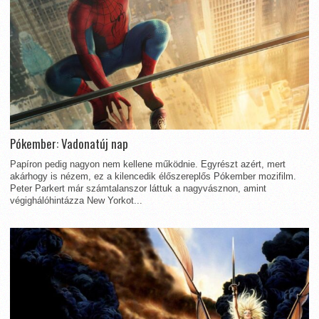
Pókember: Vadonatúj nap
Papíron pedig nagyon nem kellene működnie. Egyrészt azért, mert
akárhogy is nézem, ez a kilencedik élőszereplős Pókember mozifilm.
Peter Parkert már számtalanszor láttuk a nagyvásznon, amint
végighálóhintázza New Yorkot...