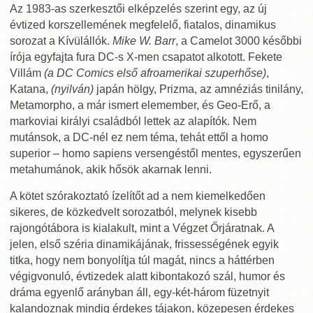
Az 1983-as szerkesztői elképzelés szerint egy, az új
évtized korszellemének megfelelő, fiatalos, dinamikus
sorozat a Kívülállók.
Mike W. Barr
, a Camelot 3000 későbbi
írója egyfajta fura DC-s X-men csapatot alkotott. Fekete
Villám
(a DC Comics első afroamerikai szuperhőse)
,
Katana,
(nyilván)
japán hölgy, Prizma, az amnéziás tinilány,
Metamorpho, a már ismert elemember, és Geo-Erő, a
markoviai királyi családból lettek az alapítók. Nem
mutánsok, a DC-nél ez nem téma, tehát ettől a homo
superior – homo sapiens versengéstől mentes, egyszerűen
metahumánok, akik hősök akarnak lenni.
A kötet szórakoztató ízelítőt ad a nem kiemelkedően
sikeres, de közkedvelt sorozatból, melynek kisebb
rajongótábora is kialakult, mint a Végzet Őrjáratnak. A
jelen, első széria dinamikájának, frissességének egyik
titka, hogy nem bonyolítja túl magát, nincs a háttérben
végigvonuló, évtizedek alatt kibontakozó szál, humor és
dráma egyenlő arányban áll, egy-két-három füzetnyit
kalandoznak mindig érdekes tájakon, közepesen érdekes