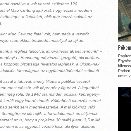
nda osztálya a volt vezető születése 120.
li el Mao Ce-tung ifjúkorát, hogy ezzel a modern
özönséget, a fiatalokét, akik már hozzászoktak az
z.
or Mao Ce-tung fiatal volt, bemutatja a vezetőt
fénylő szemekkel, bizakodó mosollyal az ajkán.
Pókem
unk a régihez láncolva, innovatívoknak kell lennünk” –
Papíron
pregényt Li Huasheng művészeti igazgató, aki kurátora
Egyrész
s központi bizottsága hivatalos lapjának, a Qiushi-nak
kilence
odukciós társaságnak az együttműködéséből született.
Parkert
amint v
azzal a tabuval, amely tiltotta a politikai vezetők
 nem most először vált képregény-figurává. A legutóbbi
lent meg róla, de 1948 óta minden politikai képregény-
 került vagy letartóztatták. Különböző elemzők szerint
abad senkit sem megtévesztenie. A mai időkhöz való
önmegőrzési cél rejlik, a forradalomnak és céljainak
sztani az is, hogy a projektre 30 millió jüant (3,5 millió
ao nem is az egyedüli vezető lesz, aki ilyen alakban