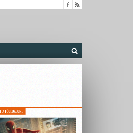
T A FŐOLDALON…