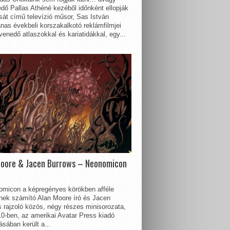
dő Pallas Athéné kezéből időnként ellopják
sát című televízió műsor, Sas István
nas évekbeli korszakalkotó reklámfilmjei
enedő atlaszokkal és kariatidákkal, egy...
Moore & Jacen Burrows – Neonomicon
omicon a képregényes körökben afféle
nnek számító Alan Moore író és Jacen
 rajzoló közös, négy részes minisorozata,
0-ben, az amerikai Avatar Press kiadó
sában került a...