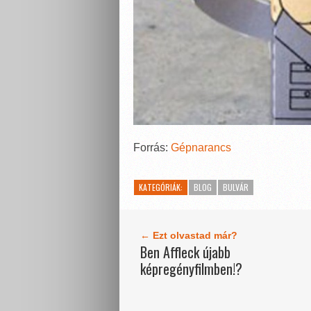
Forrás:
Gépnarancs
KATEGÓRIÁK:
BLOG
BULVÁR
← Ezt olvastad már?
Ben Affleck újabb
képregényfilmben!?