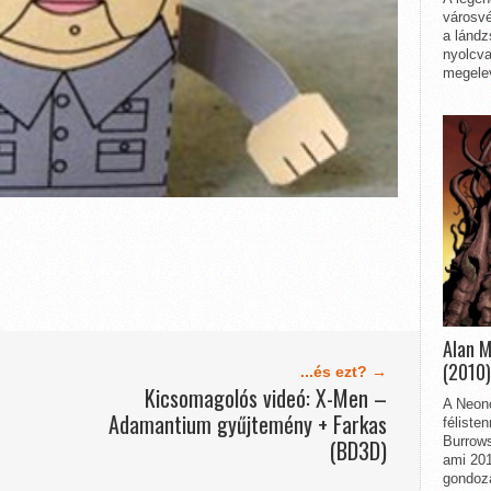
városvé
a lándz
nyolcva
megelev
Alan 
(2010)
...és ezt? →
Kicsomagolós videó: X-Men –
A Neon
Adamantium gyűjtemény + Farkas
féliste
Burrows
(BD3D)
ami 201
gondozá