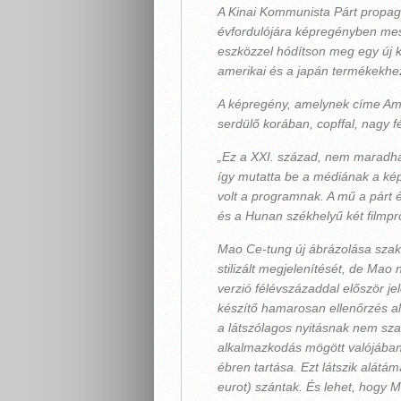
A Kinai Kommunista Párt propaga
évfordulójára képregényben mesé
eszközzel hódítson meg egy új k
amerikai és a japán termékekhe
A képregény, amelynek címe Amik
serdülő korában, copffal, nagy 
„Ez a XXI. század, nem maradhat
így mutatta be a médiának a ké
volt a programnak. A mű a párt é
és a Hunan székhelyű két filmpr
Mao Ce-tung új ábrázolása szakit 
stilizált megjelenítését, de Mao
verzió félévszázaddal először je
készítő hamarosan ellenőrzés alá
a látszólagos nyitásnak nem sz
alkalmazkodás mögött valójában 
ébren tartása. Ezt látszik alátáma
eurot) szántak. És lehet, hogy M