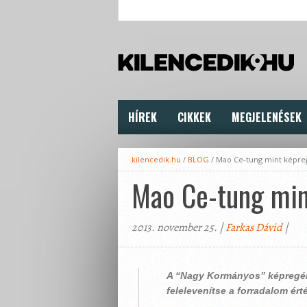
HÍREK
CIKKEK
MEGJELENÉSEK
kilencedik.hu
/
BLOG
/
Mao Ce-tung mint képre
Mao Ce-tung min
2013. november 25. |
Farkas Dávid
|
A “Nagy Kormányos” képregény-
felelevenítse a forradalom érté