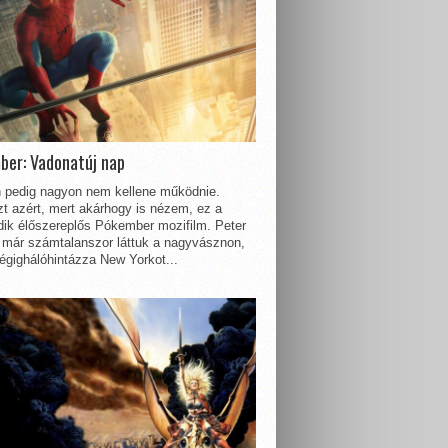
ber: Vadonatúj nap
 pedig nagyon nem kellene működnie.
t azért, mert akárhogy is nézem, ez a
dik élőszereplős Pókember mozifilm. Peter
 már számtalanszor láttuk a nagyvásznon,
égighálóhintázza New Yorkot...