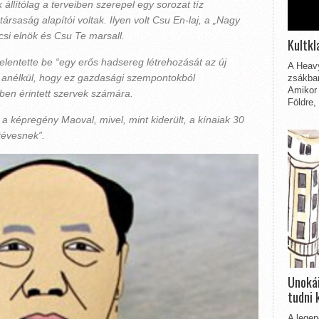
k állítólag a terveiben szerepel egy sorozat tíz
ársaság alapítói voltak. Ilyen volt Csu En-laj, a „Nagy
si elnök és Csu Te marsall.
Kultkl
elentette be “egy erős hadsereg létrehozását az új
A Heavy
 anélkül, hogy ez gazdasági szempontokból
zsákbam
Amikor 
ben érintett szervek számára.
Földre,
a képregény Maoval, mivel, mint kiderült, a kínaiak 30
tévesnek”.
Unokái
tudni 
A legen