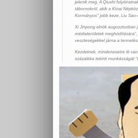
jelenik meg. A Qiushi folyóiratna
tábornokról, akik a Kínai Népközt
Kormányos” jobb keze, Liu Sao-c
Xi Jinpong elnök augusztusban j
médiaterületek meghódítására”,
veszteségekkel járna a termelés
Kezdetnek, mindenesetre itt van 
százaléka tekinti munkásságát “