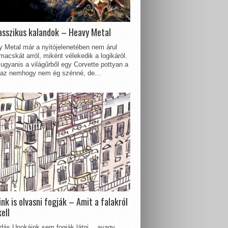
asszikus kalandok – Heavy Metal
 Metal már a nyitójelenetében nem árul
acskát arról, miként vélekedik a logikáról.
ugyanis a világűrből egy Corvette pottyan a
 az nemhogy nem ég szénné, de...
nk is olvasni fogják – Amit a falakról
kell
dás Unokáink sem fogják látni… avagy