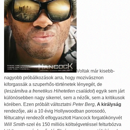
Voltak már kisebb-
nagyobb próbálkozások arra, hogy mozivásznon
kiforgassák a szuperhős-történetek lényegét, de
(
leszámítva a frenetikus Hihetetlen családot
) egyik sem járt
különösebben nagy sikerrel, sem a nézők, sem a kritikusok
körében. Ezen próbált változtatni
Peter Berg
,
A királyság
rendezője, aki a 10 évig Hollywoodban porosodó,
féltucatnyi rendezőt elfogyasztott Hancock forgatókönyvét
Will Smith
-szel és 150 milliós költségvetéssel felturbózva