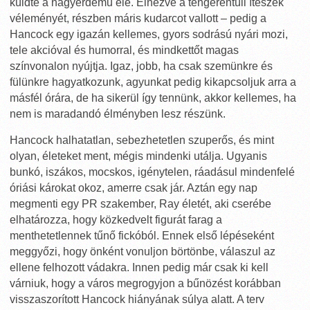
küldte a nagyérdemű elé. Elnézve a tengerentúli ítészek
véleményét, részben máris kudarcot vallott – pedig a
Hancock egy igazán kellemes, gyors sodrású nyári mozi,
tele akcióval és humorral, és mindkettőt magas
színvonalon nyújtja. Igaz, jobb, ha csak szemünkre és
fülünkre hagyatkozunk, agyunkat pedig kikapcsoljuk arra a
másfél órára, de ha sikerül így tennünk, akkor kellemes, ha
nem is maradandó élményben lesz részünk.
Hancock halhatatlan, sebezhetetlen szuperős, és mint
olyan, életeket ment, mégis mindenki utálja. Ugyanis
bunkó, iszákos, mocskos, igénytelen, ráadásul mindenfelé
óriási károkat okoz, amerre csak jár. Aztán egy nap
megmenti egy PR szakember, Ray életét, aki cserébe
elhatározza, hogy közkedvelt figurát farag a
menthetetlennek tűnő fickóból. Ennek első lépéseként
meggyőzi, hogy önként vonuljon börtönbe, válaszul az
ellene felhozott vádakra. Innen pedig már csak ki kell
várniuk, hogy a város megrogyjon a bűnözést korábban
visszaszorított Hancock hiányának súlya alatt. A terv