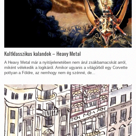
Kultklasszikus kalandok – Heavy Metal
A Heavy Metal már a nyitójelenetében nem árul zsákbamacskát arról,
miként vélekedik a logikáról. Amikor ugyanis a világűrből egy Corvette
pottyan a Földre, az nemhogy nem ég szénné, de...