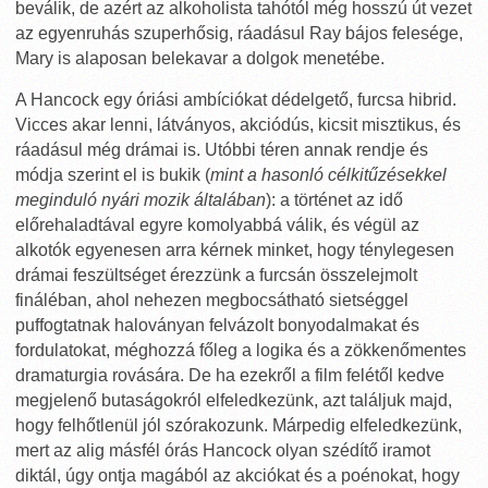
beválik, de azért az alkoholista tahótól még hosszú út vezet
az egyenruhás szuperhősig, ráadásul Ray bájos felesége,
Mary is alaposan belekavar a dolgok menetébe.
A Hancock egy óriási ambíciókat dédelgető, furcsa hibrid.
Vicces akar lenni, látványos, akciódús, kicsit misztikus, és
ráadásul még drámai is. Utóbbi téren annak rendje és
módja szerint el is bukik (
mint a hasonló célkitűzésekkel
meginduló nyári mozik általában
): a történet az idő
előrehaladtával egyre komolyabbá válik, és végül az
alkotók egyenesen arra kérnek minket, hogy ténylegesen
drámai feszültséget érezzünk a furcsán összelejmolt
fináléban, ahol nehezen megbocsátható sietséggel
puffogtatnak haloványan felvázolt bonyodalmakat és
fordulatokat, méghozzá főleg a logika és a zökkenőmentes
dramaturgia rovására. De ha ezekről a film felétől kedve
megjelenő butaságokról elfeledkezünk, azt találjuk majd,
hogy felhőtlenül jól szórakozunk. Márpedig elfeledkezünk,
mert az alig másfél órás Hancock olyan szédítő iramot
diktál, úgy ontja magából az akciókat és a poénokat, hogy