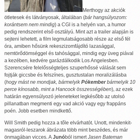
Merthogy az akciók
ötletesek és látványosak, általában (
bár hangsúlyozom:
korántsem nem mindig
) a CGI is a helyén van, a humor
pedig rendszerint első osztályú. Mint azt a trailer alapján is
sejteni lehetett, a film legmulatságosabb része az első fél
óra, amiben hősünk rekeszizomfájdító lazasággal,
nemtörődömséggel és tahósággal, mindig egy üveg piával
a kezében, kedvére garázdálkodik Los Angelesben.
Szerencsére felelősségteljes szuperhőssé válását sem
fojtják giccsbe és felszínes, gusztustalan moralizálásba
(
hogy mást ne mondjak, bármelyik
Pókember
bármelyik 10
perce kínosabb, mint a Hancock összességében
), az ezek
határán egyensúlyozó jeleneteket legkésőbb az utolsó
pillanatban megmenti egy vad akció vagy egy frappáns
poén. Jobb esetben mindkettő.
Will Smith pedig hozza a tőle elvárhatót. Unott, mindenkit-
magasról-leszarok ábrázata több mint beszédes, és már
önmagában vicces. A
Junó
ból ismert
Jasen Bateman