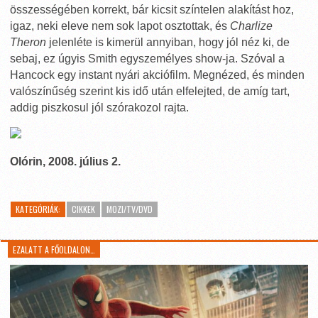
összességében korrekt, bár kicsit színtelen alakítást hoz,
igaz, neki eleve nem sok lapot osztottak, és
Charlize
Theron
jelenléte is kimerül annyiban, hogy jól néz ki, de
sebaj, ez úgyis Smith egyszemélyes show-ja. Szóval a
Hancock egy instant nyári akciófilm. Megnézed, és minden
valószínűség szerint kis idő után elfelejted, de amíg tart,
addig piszkosul jól szórakozol rajta.
Olórin, 2008. július 2.
KATEGÓRIÁK:
CIKKEK
MOZI/TV/DVD
EZALATT A FŐOLDALON…