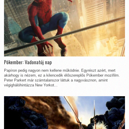
Pókember: Vadonatúj nap
Papíron pedig nagyon nem kellene működnie. Egyrészt azért, mert
akárhogy is nézem, ez a kilencedik élőszereplős Pókember mozifilm.
Peter Parkert már számtalanszor láttuk a nagyvásznon, amint
végighálóhintázza New Yorkot...