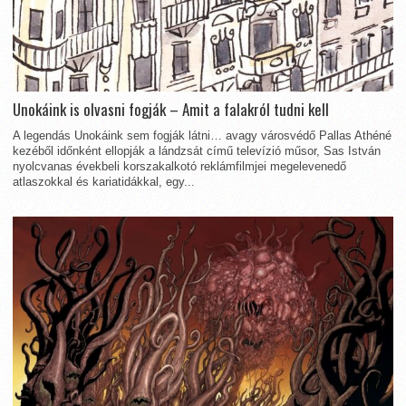
Unokáink is olvasni fogják – Amit a falakról tudni kell
A legendás Unokáink sem fogják látni… avagy városvédő Pallas Athéné
kezéből időnként ellopják a lándzsát című televízió műsor, Sas István
nyolcvanas évekbeli korszakalkotó reklámfilmjei megelevenedő
atlaszokkal és kariatidákkal, egy...