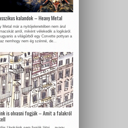
asszikus kalandok – Heavy Metal
 Metal már a nyitójelenetében nem árul
acskát arról, miként vélekedik a logikáról.
ugyanis a világűrből egy Corvette pottyan a
 az nemhogy nem ég szénné, de...
nk is olvasni fogják – Amit a falakról
kell
dás Unokáink sem fogják látni… avagy