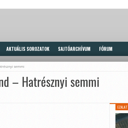
AKTUÁLIS SOROZATOK
SAJTÓARCHÍVUM
FÓRUM
atrésznyi semmi
End – Hatrésznyi semmi
EZALAT