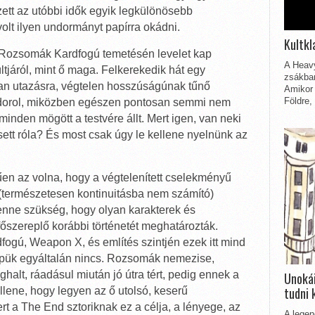
ett az utóbbi idők egyik legkülönösebb
volt ilyen undormányt papírra okádni.
Kultkl
 Rozsomák Kardfogú temetésén levelet kap
A Heavy
últjáról, mint ő maga. Felkerekedik hát egy
zsákbam
lan utazásra, végtelen hosszúságúnak tűnő
Amikor 
Földre,
ndorol, miközben egészen pontosan semmi nem
 minden mögött a testvére állt. Mert igen, van neki
ett róla? És most csak úgy le kellene nyelnünk az
űen az volna, hogy a végtelenített cselekményű
 (természetesen kontinuitásba nem számító)
enne szükség, hogy olyan karakterek és
főszereplő korábbi történetét meghatározták.
ogú, Weapon X, és említés szintjén ezek itt mind
repük egyáltalán nincs. Rozsomák nemezise,
ghalt, ráadásul miután jó útra tért, pedig ennek a
Unokái
tudni 
llene, hogy legyen az ő utolsó, keserű
t a The End sztoriknak ez a célja, a lényege, az
A legen