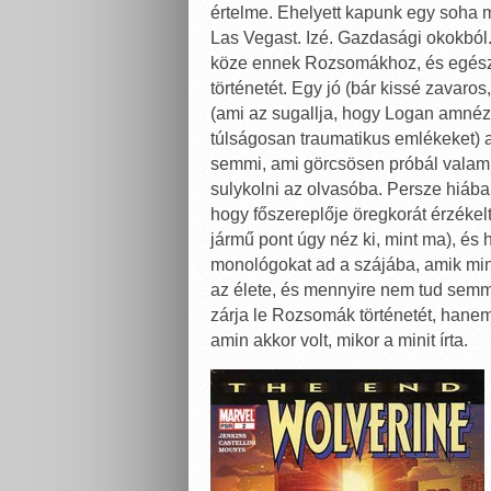
értelme. Ehelyett kapunk egy soha me
Las Vegast. Izé. Gazdasági okokból.
köze ennek Rozsomákhoz, és egész 
történetét. Egy jó (bár kissé zavaro
(ami az sugallja, hogy Logan amnéz
túlságosan traumatikus emlékeket) 
semmi, ami görcsösen próbál valami
sulykolni az olvasóba. Persze hiába, 
hogy főszereplője öregkorát érzékel
jármű pont úgy néz ki, mint ma), é
monológokat ad a szájába, amik min
az élete, és mennyire nem tud semm
zárja le Rozsomák történetét, hanem 
amin akkor volt, mikor a minit írta.