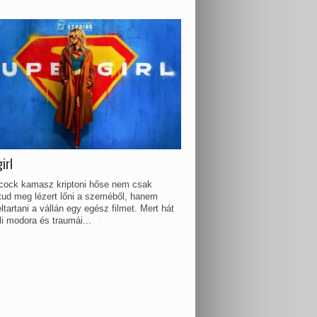
irl
lcock kamasz kriptoni hőse nem csak
 tud meg lézert lőni a szeméből, hanem
ltartani a vállán egy egész filmet. Mert hát
li modora és traumái...