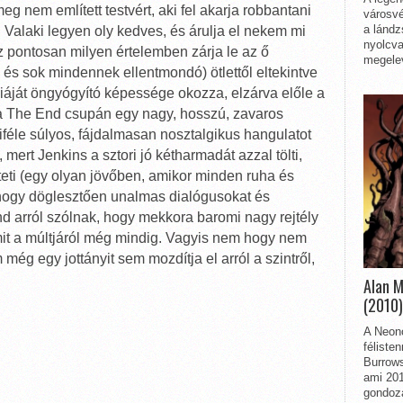
g nem említett testvért, aki fel akarja robbantani
városvé
a lándz
 Valaki legyen oly kedves, és árulja el nekem mi
nyolcva
pontosan milyen értelemben zárja le az ő
megelev
s, és sok mindennek ellentmondó) ötlettől eltekintve
iáját öngyógyító képessége okozza, elzárva előle a
a The End csupán egy nagy, hosszú, zavaros
féle súlyos, fájdalmasan nosztalgikus hangulatot
mert Jenkins a sztori jó kétharmadát azzal tölti,
teti (egy olyan jövőben, amikor minden ruha és
s hogy döglesztően unalmas dialógusokat és
d arról szólnak, hogy mekkora baromi nagy rejtély
it a múltjáról még mindig. Vagyis nem hogy nem
még egy jottányit sem mozdítja el arról a szintről,
Alan 
(2010)
A Neon
féliste
Burrows
ami 201
gondozá