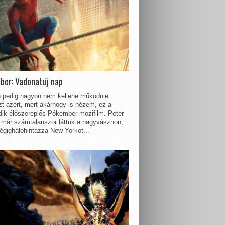
ber: Vadonatúj nap
 pedig nagyon nem kellene működnie.
t azért, mert akárhogy is nézem, ez a
dik élőszereplős Pókember mozifilm. Peter
 már számtalanszor láttuk a nagyvásznon,
égighálóhintázza New Yorkot...