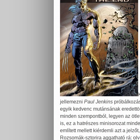
jellemezni
Paul Jenkins
próbálkozás
egyik kedvenc mutánsának eredettört
minden szempontból, legyen az ötlet
is, ez a hatrészes minisorozat mind
említett mellett kiérdemli azt a jelz
Rozsomák-sztorira aggatható rá: ol