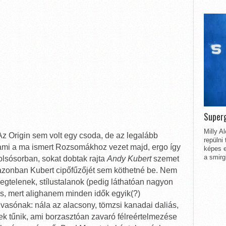
Superg
Milly A
Az Origin sem volt egy csoda, de az legalább
repülni
n, ami a ma ismert Rozsomákhoz vezet majd, ergo így
képes e
a smirg
tolsósorban, sokat dobtak rajta
Andy Kubert
szemet
zonban Kubert cipőfűzőjét sem köthetné be. Nem
llegtelenek, stílustalanok (pedig láthatóan nagyon
is, mert alighanem minden idők egyik(?)
vasónak: nála az alacsony, tömzsi kanadai daliás,
k tűnik, ami borzasztóan zavaró félreértelmezése