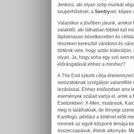
Jenkins, aki olyan szép munkát végz
szuperhősével, a
Sentry
vel, képes 
Valamikor a jövőben járunk, amikor
valakitől, aki láthatóan többet tud m
fájdalmasan következetlen és célta
részeken keresztül vándorol és vá
történik vele, hogy aztán kiderüljön,
olyan. Ja, hogy soha egy szó sem es
előrángatását ehhez a minihez?
A The End sztorik célja értelemszer
sorozatoknak szolgáljon valamiféle
lezárással. Ehhez elsősorban arra l
események szálait varrja el, amik a 
Esetünkben: X-Men, mutánsok, Kardf
meg is találhatóak, de lényegi sze
Kardfogú, például a történet előtt me
mininek az egyik központi témája ke
összecsapásuk, életük alkonyán. Mer