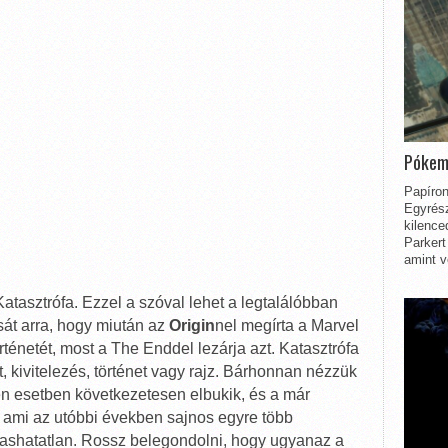
Pókem
Papíron
Egyrész
kilence
Parkert
amint v
Katasztrófa. Ezzel a szóval lehet a legtalálóbban
át arra, hogy miután az
Origin
nel megírta a Marvel
énetét, most a The Enddel lezárja azt. Katasztrófa
, kivitelezés, történet vagy rajz. Bárhonnan nézzük
en esetben következetesen elbukik, és a már
őt, ami az utóbbi években sajnos egyre több
vashatatlan. Rossz belegondolni, hogy ugyanaz a