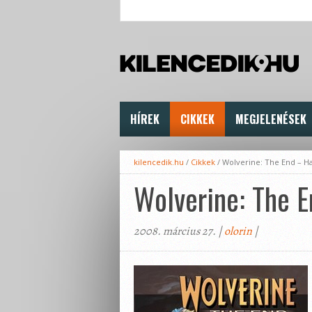
HÍREK
CIKKEK
MEGJELENÉSEK
kilencedik.hu
/
Cikkek
/
Wolverine: The End – H
Wolverine: The 
2008. március 27. |
olorin
|