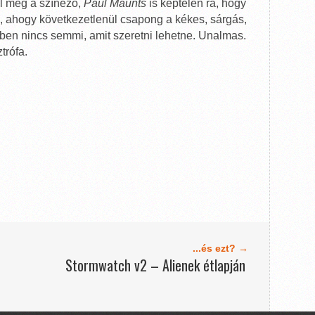
ul még a színező,
Paul Maunts
is képtelen rá, hogy
n, ahogy következetlenül csapong a kékes, sárgás,
niben nincs semmi, amit szeretni lehetne. Unalmas.
trófa.
...és ezt? →
Stormwatch v2 – Alienek étlapján