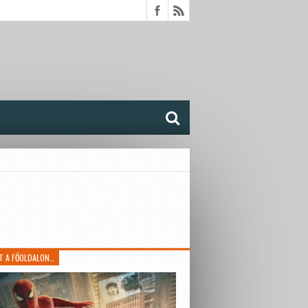
T A FŐOLDALON…