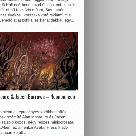
dő Pallas Athéné kezéből időnként ellopják
sát című televízió műsor, Sas István
nas évekbeli korszakalkotó reklámfilmjei
enedő atlaszokkal és kariatidákkal, egy...
Moore & Jacen Burrows – Neonomicon
omicon a képregényes körökben afféle
nnek számító Alan Moore író és Jacen
 rajzoló közös, négy részes minisorozata,
0-ben, az amerikai Avatar Press kiadó
sában került a...