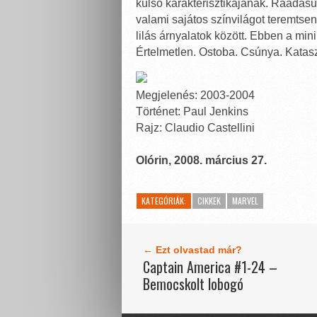
külső karakterisztikájának. Ráadás
valami sajátos színvilágot teremtse
lilás árnyalatok között. Ebben a mi
Értelmetlen. Ostoba. Csúnya. Katasz
Megjelenés: 2003-2004
Történet: Paul Jenkins
Rajz: Claudio Castellini
Olórin, 2008. március 27.
KATEGÓRIÁK:
CIKKEK
MARVEL
← Ezt olvastad már?
Captain America #1-24 –
Bemocskolt lobogó