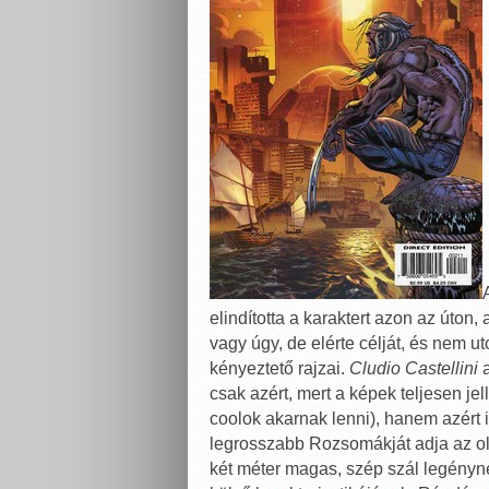
elindította a karaktert azon az úto
vagy úgy, de elérte célját, és nem u
kényeztető rajzai.
Cludio Castellini
a
csak azért, mert a képek teljesen je
coolok akarnak lenni), hanem azért 
legrosszabb Rozsomákját adja az ol
két méter magas, szép szál legényne