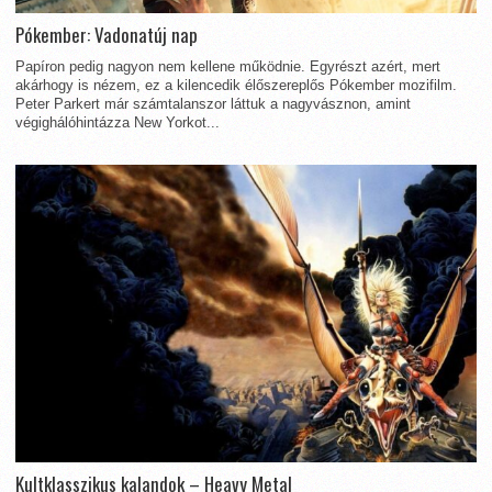
Pókember: Vadonatúj nap
Papíron pedig nagyon nem kellene működnie. Egyrészt azért, mert
akárhogy is nézem, ez a kilencedik élőszereplős Pókember mozifilm.
Peter Parkert már számtalanszor láttuk a nagyvásznon, amint
végighálóhintázza New Yorkot...
Kultklasszikus kalandok – Heavy Metal