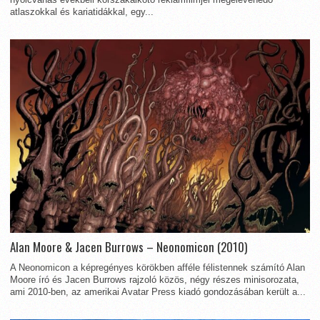
atlaszokkal és kariatidákkal, egy...
Alan Moore & Jacen Burrows – Neonomicon (2010)
A Neonomicon a képregényes körökben afféle félistennek számító Alan
Moore író és Jacen Burrows rajzoló közös, négy részes minisorozata,
ami 2010-ben, az amerikai Avatar Press kiadó gondozásában került a...