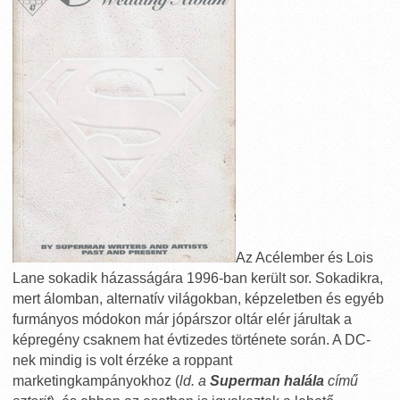
Az Acélember és Lois
Lane sokadik házasságára 1996-ban került sor. Sokadikra,
mert álomban, alternatív világokban, képzeletben és egyéb
furmányos módokon már jópárszor oltár elér járultak a
képregény csaknem hat évtizedes története során. A DC-
nek mindig is volt érzéke a roppant
marketingkampányokhoz (
ld. a
Superman halála
című