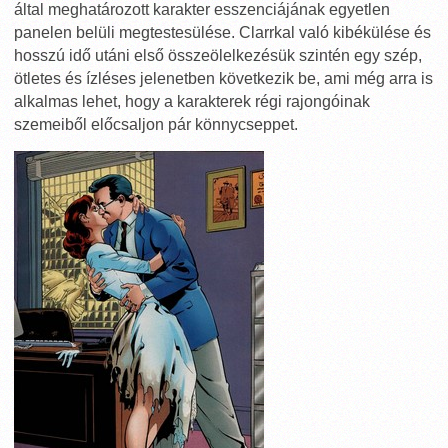
által meghatározott karakter esszenciájának egyetlen
panelen belüli megtestesülése. Clarrkal való kibékülése és
hosszú idő utáni első összeölelkezésük szintén egy szép,
ötletes és ízléses jelenetben következik be, ami még arra is
alkalmas lehet, hogy a karakterek régi rajongóinak
szemeiből előcsaljon pár könnycseppet.