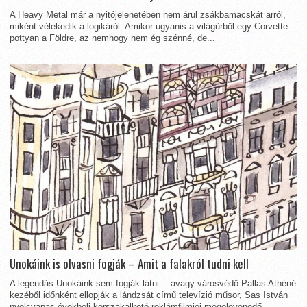
A Heavy Metal már a nyitójelenetében nem árul zsákbamacskát arról,
miként vélekedik a logikáról. Amikor ugyanis a világűrből egy Corvette
pottyan a Földre, az nemhogy nem ég szénné, de...
Unokáink is olvasni fogják – Amit a falakról tudni kell
A legendás Unokáink sem fogják látni… avagy városvédő Pallas Athéné
kezéből időnként ellopják a lándzsát című televízió műsor, Sas István
nyolcvanas évekbeli korszakalkotó reklámfilmjei megelevenedő