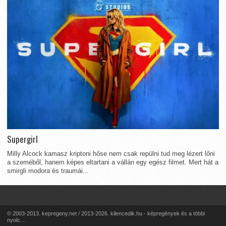
Supergirl
Milly Alcock kamasz kriptoni hőse nem csak repülni tud meg lézert lőni
a szeméből, hanem képes eltartani a vállán egy egész filmet. Mert hát a
smirgli modora és traumái...
© 2003-2013. kepregeny.net / 2013-2026. kilencedik.hu - képregények és a többi
nyolc...