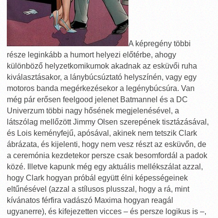
A képregény többi
része leginkább a humort helyezi előtérbe, ahogy
különböző helyzetkomikumok akadnak az esküvői ruha
kiválasztásakor, a lánybúcsúztató helyszínén, vagy egy
motoros banda megérkezésekor a legénybúcsúra. Van
még pár erősen feelgood jelenet Batmannel és a DC
Univerzum többi nagy hősének megjelenésével, a
látszólag mellőzött Jimmy Olsen szerepének tisztázásával,
és Lois keményfejű, apósával, akinek nem tetszik Clark
ábrázata, és kijelenti, hogy nem vesz részt az esküvőn, de
a ceremónia kezdetekor persze csak besomfordál a padok
közé. Illetve kapunk még egy aktuális mellékszálat azzal,
hogy Clark hogyan próbál együtt élni képességeinek
eltűnésével (azzal a stílusos plusszal, hogy a rá, mint
kívánatos férfira vadászó Maxima hogyan reagál
ugyanerre), és kifejezetten vicces – és persze logikus is –,