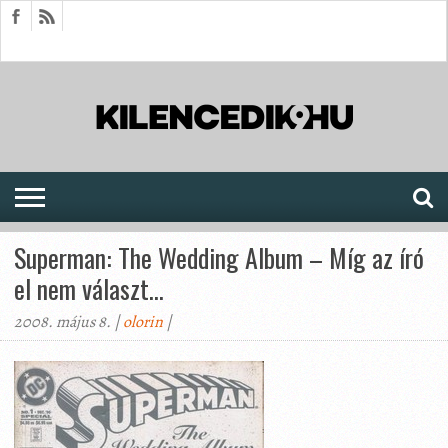
HÍREK
CIKKEK
MEGJELENÉSEK
AKTUÁLIS
SAJTÓARCHÍVUM
FÓRUM
SOROZATOK
Superman: The Wedding Album – Míg az író
el nem választ…
2008. május 8. |
olorin
|