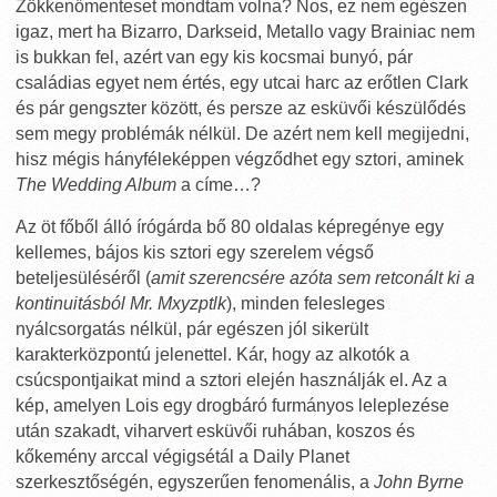
Zökkenőmenteset mondtam volna? Nos, ez nem egészen
igaz, mert ha Bizarro, Darkseid, Metallo vagy Brainiac nem
is bukkan fel, azért van egy kis kocsmai bunyó, pár
családias egyet nem értés, egy utcai harc az erőtlen Clark
és pár gengszter között, és persze az esküvői készülődés
sem megy problémák nélkül. De azért nem kell megijedni,
hisz mégis hányféleképpen végződhet egy sztori, aminek
The Wedding Album
a címe…?
Az öt főből álló írógárda bő 80 oldalas képregénye egy
kellemes, bájos kis sztori egy szerelem végső
beteljesüléséről (
amit szerencsére azóta sem retconált ki a
kontinuitásból Mr. Mxyzptlk
), minden felesleges
nyálcsorgatás nélkül, pár egészen jól sikerült
karakterközpontú jelenettel. Kár, hogy az alkotók a
csúcspontjaikat mind a sztori elején használják el. Az a
kép, amelyen Lois egy drogbáró furmányos leleplezése
után szakadt, viharvert esküvői ruhában, koszos és
kőkemény arccal végigsétál a Daily Planet
szerkesztőségén, egyszerűen fenomenális, a
John Byrne