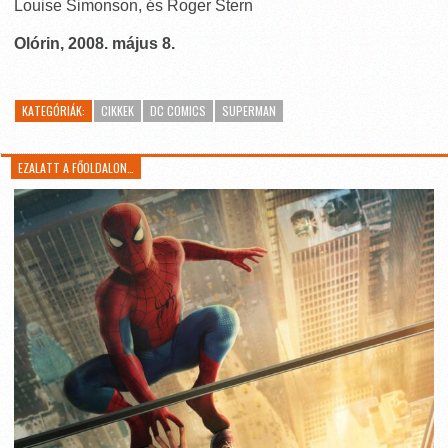
Louise Simonson, és Roger Stern
Olórin, 2008. május 8.
KATEGÓRIÁK:
CIKKEK
DC COMICS
SUPERMAN
EZALATT A FŐOLDALON…