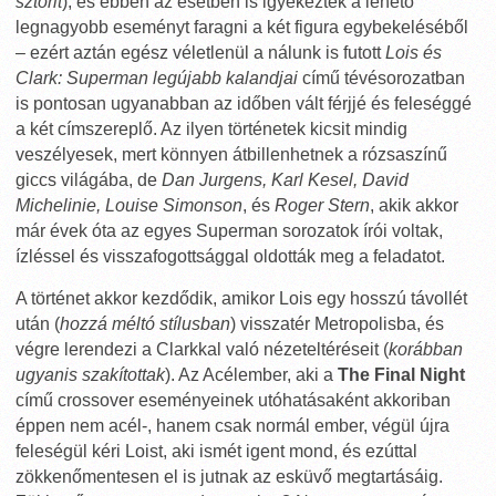
sztorit
), és ebben az esetben is igyekeztek a lehető
legnagyobb eseményt faragni a két figura egybekeléséből
– ezért aztán egész véletlenül a nálunk is futott
Lois és
Clark: Superman legújabb kalandjai
című tévésorozatban
is pontosan ugyanabban az időben vált férjjé és feleséggé
a két címszereplő. Az ilyen történetek kicsit mindig
veszélyesek, mert könnyen átbillenhetnek a rózsaszínű
giccs világába, de
Dan Jurgens, Karl Kesel, David
Michelinie, Louise Simonson
, és
Roger Stern
, akik akkor
már évek óta az egyes Superman sorozatok írói voltak,
ízléssel és visszafogottsággal oldották meg a feladatot.
A történet akkor kezdődik, amikor Lois egy hosszú távollét
után (
hozzá méltó stílusban
) visszatér Metropolisba, és
végre lerendezi a Clarkkal való nézeteltéréseit (
korábban
ugyanis szakítottak
). Az Acélember, aki a
The Final Night
című crossover eseményeinek utóhatásaként akkoriban
éppen nem acél-, hanem csak normál ember, végül újra
feleségül kéri Loist, aki ismét igent mond, és ezúttal
zökkenőmentesen el is jutnak az esküvő megtartásáig.