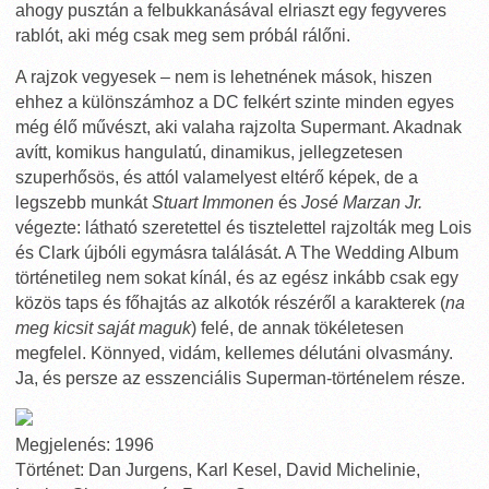
ahogy pusztán a felbukkanásával elriaszt egy fegyveres
rablót, aki még csak meg sem próbál rálőni.
A rajzok vegyesek – nem is lehetnének mások, hiszen
ehhez a különszámhoz a DC felkért szinte minden egyes
még élő művészt, aki valaha rajzolta Supermant. Akadnak
avítt, komikus hangulatú, dinamikus, jellegzetesen
szuperhősös, és attól valamelyest eltérő képek, de a
legszebb munkát
Stuart Immonen
és
José Marzan Jr.
végezte: látható szeretettel és tisztelettel rajzolták meg Lois
és Clark újbóli egymásra találását. A The Wedding Album
történetileg nem sokat kínál, és az egész inkább csak egy
közös taps és főhajtás az alkotók részéről a karakterek (
na
meg kicsit saját maguk
) felé, de annak tökéletesen
megfelel. Könnyed, vidám, kellemes délutáni olvasmány.
Ja, és persze az esszenciális Superman-történelem része.
Megjelenés: 1996
Történet: Dan Jurgens, Karl Kesel, David Michelinie,