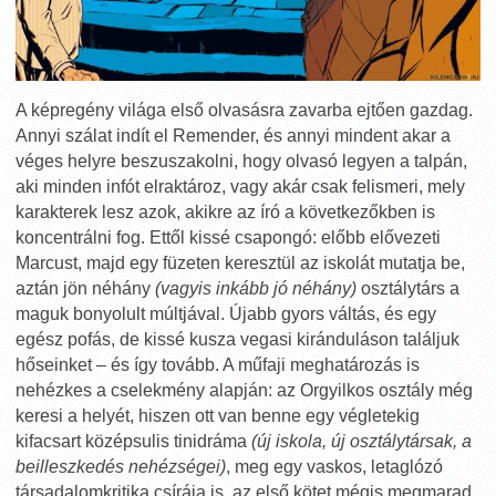
A képregény világa első olvasásra zavarba ejtően gazdag.
Annyi szálat indít el Remender, és annyi mindent akar a
véges helyre beszuszakolni, hogy olvasó legyen a talpán,
aki minden infót elraktároz, vagy akár csak felismeri, mely
karakterek lesz azok, akikre az író a következőkben is
koncentrálni fog. Ettől kissé csapongó: előbb elővezeti
Marcust, majd egy füzeten keresztül az iskolát mutatja be,
aztán jön néhány
(vagyis inkább jó néhány)
osztálytárs a
maguk bonyolult múltjával. Újabb gyors váltás, és egy
egész pofás, de kissé kusza vegasi kiránduláson találjuk
hőseinket – és így tovább. A műfaji meghatározás is
nehézkes a cselekmény alapján: az Orgyilkos osztály még
keresi a helyét, hiszen ott van benne egy végletekig
kifacsart középsulis tinidráma
(új iskola, új osztálytársak, a
beilleszkedés nehézségei)
, meg egy vaskos, letaglózó
társadalomkritika csírája is, az első kötet mégis megmarad