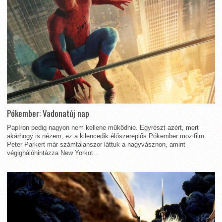
Pókember: Vadonatúj nap
Papíron pedig nagyon nem kellene működnie. Egyrészt azért, mert
akárhogy is nézem, ez a kilencedik élőszereplős Pókember mozifilm.
Peter Parkert már számtalanszor láttuk a nagyvásznon, amint
végighálóhintázza New Yorkot...