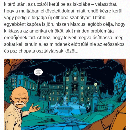
kitérő után, az utcáról kerül be az iskolába – választhat,
hogy a múltjában elkövetett dolgai miatt rendőrkézre kerül,
vagy pedig elfogadja új otthona szabályait. Utóbbi
egyébként kapóra is jön, hiszen Marcus legfőbb célja, hogy
kiiktassa az amerikai elnököt, akit minden problémája
eredőjének tart. Ahhoz, hogy terveit megvalósíthassa, még
sokat kell tanulnia, és mindenek előtt túlélnie az erőszakos
és pszichopata osztálytársak között.