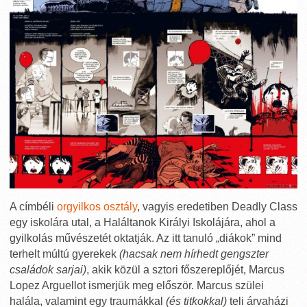
A címbéli
orgyilkos osztály
, vagyis eredetiben Deadly Class
egy iskolára utal, a Haláltanok Királyi Iskolájára, ahol a
gyilkolás művészetét oktatják. Az itt tanuló „diákok” mind
terhelt múltú gyerekek
(hacsak nem hírhedt gengszter
családok sarjai)
, akik közül a sztori főszereplőjét, Marcus
Lopez Arguellot ismerjük meg először. Marcus szülei
halála, valamint egy traumákkal
(és titkokkal)
teli árvaházi