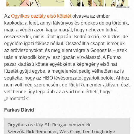
Az
Ogyilkos osztály első kötetét
olvasva az ember
kapkodja a fejét, annyi látványos és érdekes dolog történik,
majd a végén azon kapja magát, hogy nehezen tudná
összeszedni, mit is látott igazán. Sodró akció, ez biztos, de
egyelőre igazi fókusz nélkül. Összeállt a csapat, ismerjük
az erőviszonyokat, és megjelent végre a Gonosz is – ezek
után a második könyv lesz igazán vízválasztó. A Fumax
pazar kiadású kötete egyébként a képregény első hat
füzetét gyűjti egybe, a megjelenést pedig vélhetően az is
segítette, hogy az HBO tévésorozatot gyártott belőle. Ahhoz
nem volt még szerencsém, de Rick Remender aktívan részt
vett benne, így legalább az a vád nem érheti, hogy
„elrontották”.
Farkas Dávid
Orgyilkos osztály #1: Reagan nemzedék

Szerzők: Rick Remender, Wes Craig, Lee Loughridge
