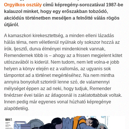
Orgyilkos osztály
című képregény-sorozatával 1987-be
kalauzol minket, hogy egy erőszakban tobzódó,
akciódús történetben meséljen a felnőtté válás rögös
útjáról.
A kamaszkori kirekesztettség, a minden elleni lázadás
hálás téma, nem véletlenül nyúlnak oly sokszor hozzá az
írók. Ijesztő, durva élményei mindenkinek vannak,
Remendernek több is – ahogy az a frissen megjelent kötet
utószavából is kiderül. Nem tudom, nem lett volna-e jobb
helyen a könyv elején ez a vallomás, az ugyanis sok
támpontot ad a történet megértéséhez. Na nem mintha
annyira bonyolult sztoriról lenne szó, de valamennyi
mélységet éppen az ad neki, hogy tudjuk, Remender
tinédzser évei talán az átlagosnál is zaklatottabbak voltak.
Innen pedig már egyenes vonal húzható képregénye
alapötletéig.