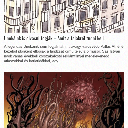
Unokáink is olvasni fogják – Amit a falakról tudni kell
A legendás Unokáink sem fogják látni… avagy városvédő Pallas Athéné
kezéből időnként ellopják a lándzsát című televízió műsor, Sas István
nyolcvanas évekbeli korszakalkotó reklámfilmjei megelevenedő
atlaszokkal és kariatidákkal, egy...