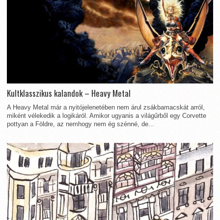
Kultklasszikus kalandok – Heavy Metal
A Heavy Metal már a nyitójelenetében nem árul zsákbamacskát arról,
miként vélekedik a logikáról. Amikor ugyanis a világűrből egy Corvette
pottyan a Földre, az nemhogy nem ég szénné, de...