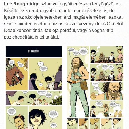
Lee Roughridge
színeivel együtt egészen lenyűgöző lett.
Kísérletezik rendhagyóbb panelelrendezésekkel is, de
igazán az akciójelenetekben érzi magát elemében, azokat
szinte minden esetben biztos kézzel vezényli le. A Grateful
Dead koncert óriási tablója például, vagy a vegasi trip
pszichedéliája is telitalálat.