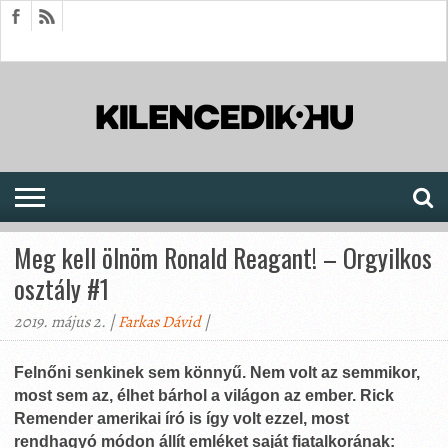
HÍREK
CIKKEK
MEGJELENÉSEK
AKTUÁLIS
SAJTÓARCHÍVUM
FÓRUM
SOROZATOK
Meg kell ölnöm Ronald Reagant! – Orgyilkos
osztály #1
2019. május 2. |
Farkas Dávid
|
Felnőni senkinek sem könnyű. Nem volt az semmikor,
most sem az, élhet bárhol a világon az ember.
Rick
Remender
amerikai író is így volt ezzel, most
rendhagyó módon állít emléket saját fiatalkorának: