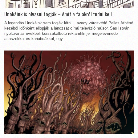
Unokáink is olvasni fogják – Amit a falakról tudni kell
A legendás Unokáink sem fogják látni… avagy városvédő Pallas Athéné
kezéből időnként ellopják a lándzsát című televízió műsor, Sas István
nyolcvanas évekbeli korszakalkotó reklámfilmjei megelevenedő
atlaszokkal és kariatidákkal, egy...