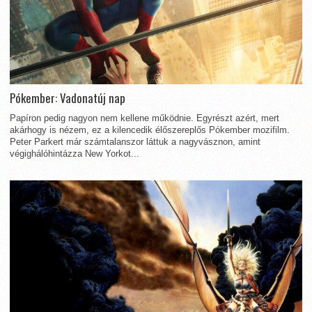
Pókember: Vadonatúj nap
Papíron pedig nagyon nem kellene működnie. Egyrészt azért, mert
akárhogy is nézem, ez a kilencedik élőszereplős Pókember mozifilm.
Peter Parkert már számtalanszor láttuk a nagyvásznon, amint
végighálóhintázza New Yorkot...