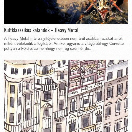
Kultklasszikus kalandok – Heavy Metal
A Heavy Metal már a nyitójelenetében nem árul zsákbamacskát arról,
miként vélekedik a logikáról. Amikor ugyanis a világűrből egy Corvette
pottyan a Földre, az nemhogy nem ég szénné, de...