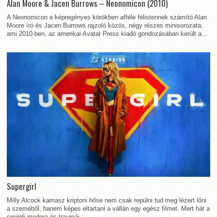
Alan Moore & Jacen Burrows – Neonomicon (2010)
A Neonomicon a képregényes körökben afféle félistennek számító Alan
Moore író és Jacen Burrows rajzoló közös, négy részes minisorozata,
ami 2010-ben, az amerikai Avatar Press kiadó gondozásában került a...
Supergirl
Milly Alcock kamasz kriptoni hőse nem csak repülni tud meg lézert lőni
a szeméből, hanem képes eltartani a vállán egy egész filmet. Mert hát a
smirgli modora és traumái...