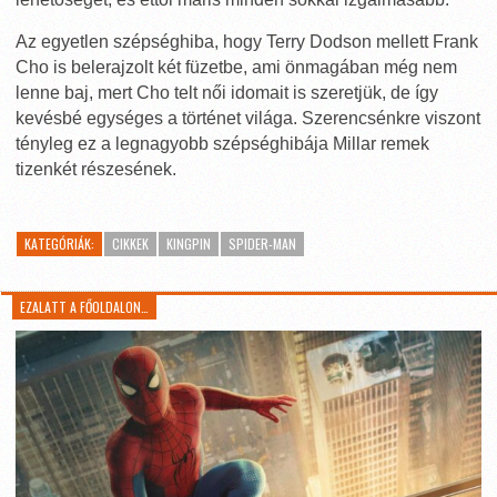
Az egyetlen szépséghiba, hogy Terry Dodson mellett Frank
Cho is belerajzolt két füzetbe, ami önmagában még nem
lenne baj, mert Cho telt női idomait is szeretjük, de így
kevésbé egységes a történet világa. Szerencsénkre viszont
tényleg ez a legnagyobb szépséghibája Millar remek
tizenkét részesének.
KATEGÓRIÁK:
CIKKEK
KINGPIN
SPIDER-MAN
EZALATT A FŐOLDALON…