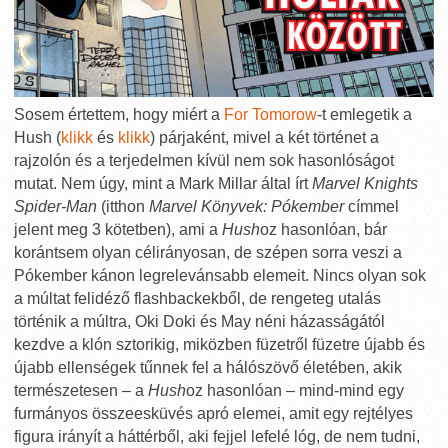
Sosem értettem, hogy miért a
For Tomorow
-t emlegetik a
Hush (
klikk
és
klikk
) párjaként, mivel a két történet a
rajzolón és a terjedelmen kívül nem sok hasonlóságot
mutat. Nem úgy, mint a Mark Millar által írt
Marvel Knights
Spider-Man
(itthon
Marvel Könyvek: Pókember
címmel
jelent meg 3 kötetben), ami a
Hush
oz hasonlóan, bár
korántsem olyan célirányosan, de szépen sorra veszi a
Pókember kánon legrelevánsabb elemeit. Nincs olyan sok
a múltat felidéző flashbackekből, de rengeteg utalás
történik a múltra, Oki Doki és May néni házasságától
kezdve a klón sztorikig, miközben füzetről füzetre újabb és
újabb ellenségek tűnnek fel a hálószövő életében, akik
természetesen – a
Hush
oz hasonlóan – mind-mind egy
furmányos összeesküvés apró elemei, amit egy rejtélyes
figura irányít a háttérből, aki fejjel lefelé lóg, de nem tudni,