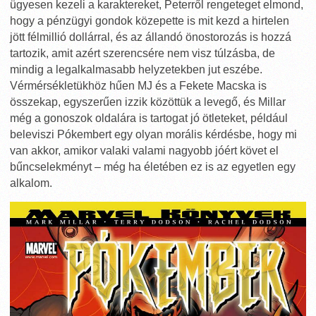
ügyesen kezeli a karaktereket, Peterről rengeteget elmond,
hogy a pénzügyi gondok közepette is mit kezd a hirtelen
jött félmillió dollárral, és az állandó önostorozás is hozzá
tartozik, amit azért szerencsére nem visz túlzásba, de
mindig a legalkalmasabb helyzetekben jut eszébe.
Vérmérsékletükhöz hűen MJ és a Fekete Macska is
összekap, egyszerűen izzik közöttük a levegő, és Millar
még a gonoszok oldalára is tartogat jó ötleteket, például
beleviszi Pókembert egy olyan morális kérdésbe, hogy mi
van akkor, amikor valaki valami nagyobb jóért követ el
bűncselekményt – még ha életében ez is az egyetlen egy
alkalom.