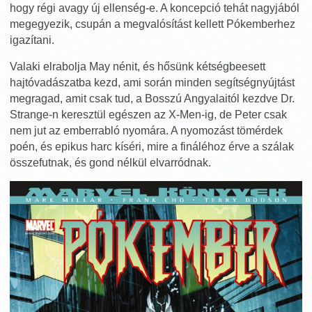
hogy régi avagy új ellenség-e. A koncepció tehát nagyjából
megegyezik, csupán a megvalósítást kellett Pókemberhez
igazítani.
Valaki elrabolja May nénit, és hősünk kétségbeesett
hajtóvadászatba kezd, ami során minden segítségnyújtást
megragad, amit csak tud, a Bosszú Angyalaitól kezdve Dr.
Strange-n keresztül egészen az X-Men-ig, de Peter csak
nem jut az emberrabló nyomára. A nyomozást tömérdek
poén, és epikus harc kíséri, mire a fináléhoz érve a szálak
összefutnak, és gond nélkül elvarródnak.