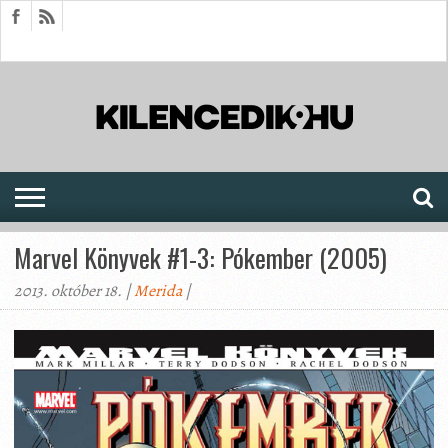
HÍREK
CIKKEK
MEGJELENÉSEK
AKTUÁLIS
SAJTÓARCHÍVUM
FÓRUM
SOROZATOK
Marvel Könyvek #1-3: Pókember (2005)
2013. október 18. |
Merida
|