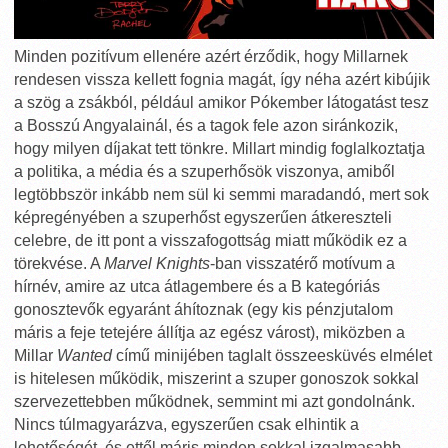
Minden pozitívum ellenére azért érződik, hogy Millarnek
rendesen vissza kellett fognia magát, így néha azért kibújik
a szög a zsákból, például amikor Pókember látogatást tesz
a Bosszú Angyalainál, és a tagok fele azon siránkozik,
hogy milyen díjakat tett tönkre. Millart mindig foglalkoztatja
a politika, a média és a szuperhősök viszonya, amiből
legtöbbször inkább nem sül ki semmi maradandó, mert sok
képregényében a szuperhőst egyszerűen átkereszteli
celebre, de itt pont a visszafogottság miatt működik ez a
törekvése. A
Marvel Knights
-ban visszatérő motívum a
hírnév, amire az utca átlagembere és a B kategóriás
gonosztevők egyaránt áhítoznak (egy kis pénzjutalom
máris a feje tetejére állítja az egész várost), miközben a
Millar
Wanted
című minijében taglalt összeesküvés elmélet
is hitelesen működik, miszerint a szuper gonoszok sokkal
szervezettebben működnek, semmint mi azt gondolnánk.
Nincs túlmagyarázva, egyszerűen csak elhintik a
lehetőségét, és ettől máris minden sokkal izgalmasabb.