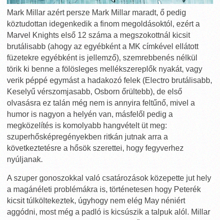
Mark Millar azért persze Mark Millar maradt, ő pedig
köztudottan idegenkedik a finom megoldásoktól, ezért a
Marvel Knights első 12 száma a megszokottnál kicsit
brutálisabb (ahogy az egyébként a MK címkével ellátott
füzetekre egyébként is jellemző), szemrebbenés nélkül
törik ki benne a fölösleges mellékszereplők nyakát, vagy
verik péppé egymást a hadakozó felek (Electro brutálisabb,
Keselyű vérszomjasabb, Osborn őrültebb), de első
olvasásra ez talán még nem is annyira feltűnő, mivel a
humor is nagyon a helyén van, másfelől pedig a
megközelítés is komolyabb hangvételt üt meg:
szuperhősképregényekben ritkán jutnak arra a
következtetésre a hősök szerettei, hogy fegyverhez
nyúljanak.
A szuper gonoszokkal való csatározások közepette jut hely
a magánéleti problémákra is, történetesen hogy Peterék
kicsit túlköltekeztek, úgyhogy nem elég May néniért
aggódni, most még a padló is kicsúszik a talpuk alól. Millar