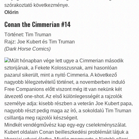
szórakoztató következménye.
Olórin
Conan the Cimmerian #14
Történet: Tim Truman
Rajz: Joe Kubert és Tim Truman
(Dark Horse Comics)
Múlt hónapban vége lett ugye a Cimmerian második
sztorijának, a Fekete Kolosszusnak, ami hasonlóan
pazarul sikerült, mint a nyitó Cimmeria. A következő
nagyobb lélegzetvételű történet, a novemberben induló
Free Companions előtt viszont még itt van nekünk két
átvezető one-shot. Az első különlegességét a rajzolók
személye adja: kisebb részben a veterán Joe Kubert papa,
nagyobb részt pedig maga az író, a sokoldalú Tim Truman
csillantja meg rajzolói készségeit.
Mindkét vendégművész kap egy-egy cselekményszálat.
Kubert oldalain Conan beilleszkedési problémáit látjuk a