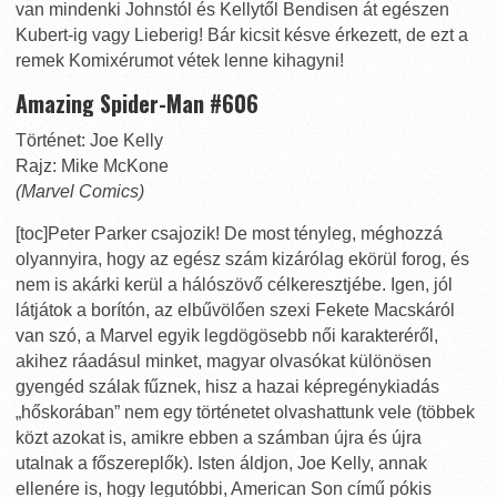
van mindenki Johnstól és Kellytől Bendisen át egészen
Kubert-ig vagy Lieberig! Bár kicsit késve érkezett, de ezt a
remek Komixérumot vétek lenne kihagyni!
Amazing Spider-Man #606
Történet: Joe Kelly
Rajz: Mike McKone
(Marvel Comics)
[toc]Peter Parker csajozik! De most tényleg, méghozzá
olyannyira, hogy az egész szám kizárólag ekörül forog, és
nem is akárki kerül a hálószövő célkeresztjébe. Igen, jól
látjátok a borítón, az elbűvölően szexi Fekete Macskáról
van szó, a Marvel egyik legdögösebb női karakteréről,
akihez ráadásul minket, magyar olvasókat különösen
gyengéd szálak fűznek, hisz a hazai képregénykiadás
„hőskorában” nem egy történetet olvashattunk vele (többek
közt azokat is, amikre ebben a számban újra és újra
utalnak a főszereplők). Isten áldjon, Joe Kelly, annak
ellenére is, hogy legutóbbi, American Son című pókis