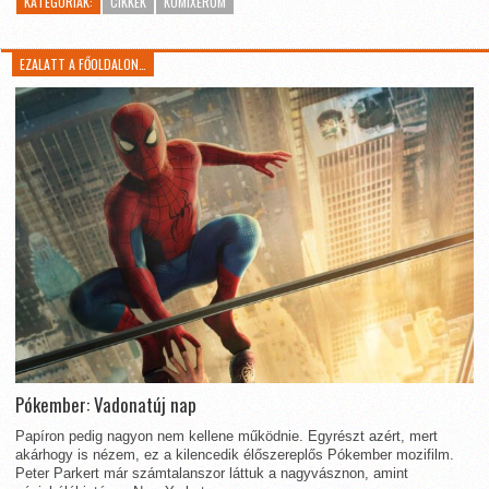
KATEGÓRIÁK:
CIKKEK
KOMIXÉRUM
EZALATT A FŐOLDALON…
Pókember: Vadonatúj nap
Papíron pedig nagyon nem kellene működnie. Egyrészt azért, mert
akárhogy is nézem, ez a kilencedik élőszereplős Pókember mozifilm.
Peter Parkert már számtalanszor láttuk a nagyvásznon, amint