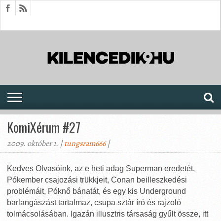
HÍREK
CIKKEK
MEGJELENÉSEK
AKTUÁLIS
SAJTÓARCHÍVUM
FÓRUM
SOROZATOK
KomiXérum #27
2009. október 1. |
tungsram666
|
Kedves Olvasóink, az e heti adag Superman eredetét,
Pókember csajozási trükkjeit, Conan beilleszkedési
problémáit, Póknő bánatát, és egy kis Underground
barlangászást tartalmaz, csupa sztár író és rajzoló
tolmácsolásában. Igazán illusztris társaság gyűlt össze, itt