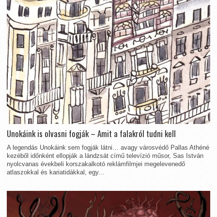
Unokáink is olvasni fogják – Amit a falakról tudni kell
A legendás Unokáink sem fogják látni… avagy városvédő Pallas Athéné
kezéből időnként ellopják a lándzsát című televízió műsor, Sas István
nyolcvanas évekbeli korszakalkotó reklámfilmjei megelevenedő
atlaszokkal és kariatidákkal, egy...