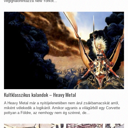
végighálóhintázza New Yorkot...
Kultklasszikus kalandok – Heavy Metal
A Heavy Metal már a nyitójelenetében nem árul zsákbamacskát arról,
miként vélekedik a logikáról. Amikor ugyanis a világűrből egy Corvette
pottyan a Földre, az nemhogy nem ég szénné, de...