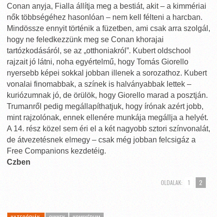
Conan anyja, Fialla állítja meg a bestiát, akit – a kimmériai
nők többségéhez hasonlóan – nem kell félteni a harcban.
Mindössze ennyit történik a füzetben, ami csak arra szolgál,
hogy ne feledkezzünk meg se Conan khorajai
tartózkodásáról, se az „otthoniakról”. Kubert oldschool
rajzait jó látni, noha egyértelmű, hogy Tomás Giorello
nyersebb képei sokkal jobban illenek a sorozathoz. Kubert
vonalai finomabbak, a színek is halványabbak lettek –
kuriózumnak jó, de örülök, hogy Giorello marad a posztján.
Trumanről pedig megállapíthatjuk, hogy írónak azért jobb,
mint rajzolónak, ennek ellenére munkája megállja a helyét.
A 14. rész közel sem éri el a két nagyobb sztori színvonalát,
de átvezetésnek elmegy – csak még jobban felcsigáz a
Free Companions kezdetéig.
Czben
OLDALAK:
1
2