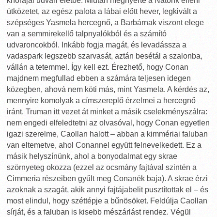
khorajai udvari életbe. Miután megnyerte a Natohk elleni
ütközetet, az egész palota a lábai előtt hever, legkivált a
szépséges Yasmela hercegnő, a Barbárnak viszont elege
van a semmirekellő talpnyalókból és a számító
udvaroncokból. Inkább fogja magát, és levadássza a
vadaspark legszebb szarvasát, aztán besétál a szalonba,
vállán a tetemmel. Így kell ezt. Érezhető, hogy Conan
majdnem megfullad ebben a számára teljesen idegen
közegben, ahová nem köti más, mint Yasmela. A kérdés az,
mennyire komolyak a címszereplő érzelmei a hercegnő
iránt. Truman itt vezet át minket a másik cselekményszálra:
nem engedi elfeledtetni az olvasóval, hogy Conan egyetlen
igazi szerelme, Caollan halott – abban a kimmériai faluban
van eltemetve, ahol Conannel együtt felnevelkedett. Ez a
másik helyszínünk, ahol a bonyodalmat egy skrae
szörnyeteg okozza (ezzel az ocsmány fajtával szintén a
Cimmeria részeiben gyűlt meg Conanék baja). A skrae érzi
azoknak a szagát, akik annyi fajtájabelit pusztítottak el – és
most elindul, hogy széttépje a bűnösöket. Feldúlja Caollan
sírját, és a faluban is kisebb mészárlást rendez. Végül