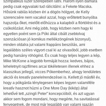
szimpatikus lúzer szerepében látni. Három ilyen dámára
pedig csak egyvalaki tud rálicitálni: a Fekete Macska.
Hősünk rablás közben éri a dögös hölgyet, de Kelly
szerencsére nem vacakol azzal, hogy erőltetett bunyóba
hajszolja őket, mielőtt előhúzza a kalapból a flörtölést és a
csókolózást. Ami még jobb, hogy közben nem hagy ki
egyetlen poént sem (a Póki által cibált zsebtolvaj
szenzációsan jó komikus mellékzöngének bizonyul),
minden oldalra jut valami frappáns beszólás, ami
legalábbis széles vigyort csal ki az olvasóból, jobb esetben
pedig harsány röhögést. És csak hogy teljes legyen a kép,
Mike McKone a legjobb formáját hozza: kedves, bájos,
leheletnyit rajzfilmes arcai tökéletesen illenek ehhez a
klasszikus jellegű, vicces Pókemberhez, ahogy lendületes
akciói és kreatív panelelrendezései is. Kellett jó másfél év,
hogy a pókgárda ténylegesen képes legyen valamiféle
kreatív hasznot húzni a One More Day (kiköp) által
lehetővé tett „szingli Peter” koncepcióból, és azt ugyan
akkor sem fogom mondani, hogy megérte, ha savitatással
fenyegetnek, de most már legalább van valami igazán