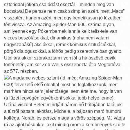
sztoriddal jókora csalódást okoztál – minden meg van
bocsátva! De persze nem csak szimplán azért, mert „Macs”
visszatért, hanem azért, mert egy frenetikusan jó füzetben
tért vissza. Az Amazing Spider-Man 606. száma olyan,
amilyennek egy Pókembernek lennie kell: telis-tele van
vicces beszólásokkal, dinamikus (noha nem valami
nagyszabású) akciókkal, remek komikus szituációkkal,
pörgő dialógusokkal, a főhős pedig szeretnivalóan gyarló.
Utoljára akkor szórakoztam ilyen jól a hálószövő egyik
történetén, amikor Zeb Wells összehozta őt a Megtorlóval
az 577. részben.
A madame webes sztorit (ld. még: Amazing Spider-Man
600) felvezető első oldallal most ne foglalkozzunk, mert
marhára nincs sem jelentősége, sem értelme, hogy itt van
(a füzet legvégén egyébként sokkal jobb helye lenne).
Utána viszont Petert mindjárt három nő hálójában találjuk:
a tűzről pattant lakótárs, Michele, a bájosan maró humorú
kolléga, Norah, és persze maga a vörös szépség, MJ vágja
rá az ajtót hősünkre, akit mindig öröm a körülmények szülte