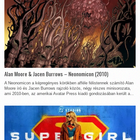
Alan Moore & Jacen Burrows – Neonomicon (2010)
A Neonomicon a képregényes körökben afféle félistennek számító Alan
Moore író és Jacen Burrows rajzoló közös, négy részes minisorozata,
ami 2010-ben, az amerikai Avatar Press kiadó gondozásában került a...