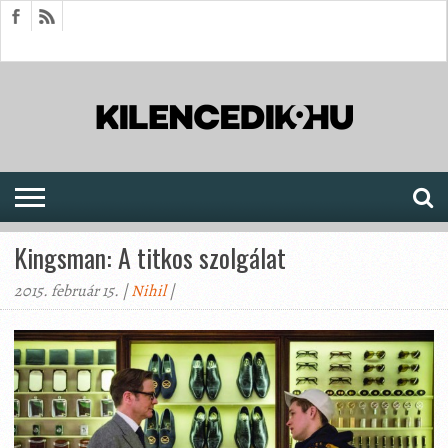
HÍREK
CIKKEK
MEGJELENÉSEK
AKTUÁLIS
SAJTÓARCHÍVUM
FÓRUM
SOROZATOK
Kingsman: A titkos szolgálat
2015. február 15. |
Nihil
|