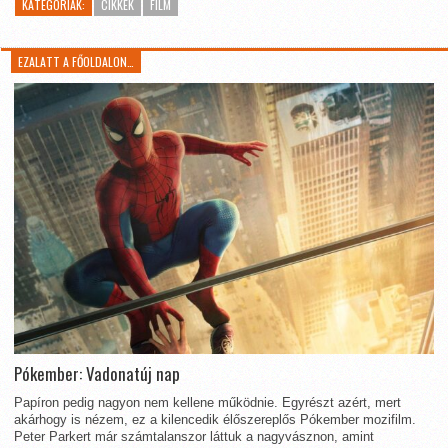
KATEGÓRIÁK:
CIKKEK
FILM
EZALATT A FŐOLDALON…
Pókember: Vadonatúj nap
Papíron pedig nagyon nem kellene működnie. Egyrészt azért, mert
akárhogy is nézem, ez a kilencedik élőszereplős Pókember mozifilm.
Peter Parkert már számtalanszor láttuk a nagyvásznon, amint