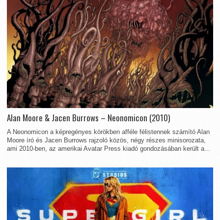
Alan Moore & Jacen Burrows – Neonomicon (2010)
A Neonomicon a képregényes körökben afféle félistennek számító Alan
Moore író és Jacen Burrows rajzoló közös, négy részes minisorozata,
ami 2010-ben, az amerikai Avatar Press kiadó gondozásában került a...