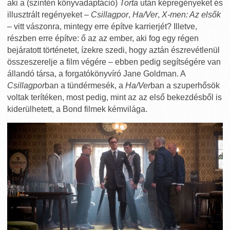
aki a (szintén könyvadaptáció)
Torta
után képregényeket és
illusztrált regényeket –
Csillagpor
,
Ha/Ver
,
X-men: Az elsők
– vitt vászonra, mintegy erre építve karrierjét? Illetve,
részben erre építve: ő az az ember, aki fog egy régen
bejáratott történetet, ízekre szedi, hogy aztán észrevétlenül
összeszerelje a film végére – ebben pedig segítségére van
állandó társa, a forgatókönyvíró Jane Goldman. A
Csillagpor
ban a tündérmesék, a
Ha/Ver
ban a szuperhősök
voltak terítéken, most pedig, mint az az első bekezdésből is
kiderülhetett, a Bond filmek kémvilága.