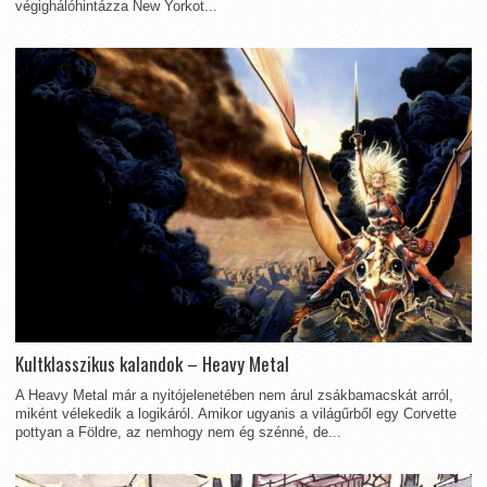
végighálóhintázza New Yorkot...
Kultklasszikus kalandok – Heavy Metal
A Heavy Metal már a nyitójelenetében nem árul zsákbamacskát arról,
miként vélekedik a logikáról. Amikor ugyanis a világűrből egy Corvette
pottyan a Földre, az nemhogy nem ég szénné, de...