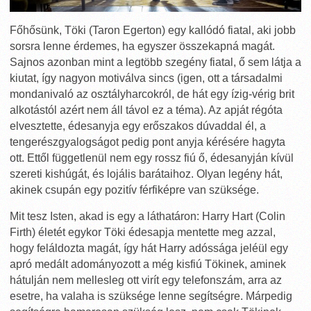
Főhősünk, Töki (Taron Egerton) egy kallódó fiatal, aki jobb
sorsra lenne érdemes, ha egyszer összekapná magát.
Sajnos azonban mint a legtöbb szegény fiatal, ő sem látja a
kiutat, így nagyon motiválva sincs (igen, ott a társadalmi
mondanivaló az osztályharcokról, de hát egy ízig-vérig brit
alkotástól azért nem áll távol ez a téma). Az apját régóta
elvesztette, édesanyja egy erőszakos dúvaddal él, a
tengerészgyalogságot pedig pont anyja kérésére hagyta
ott. Ettől függetlenül nem egy rossz fiú ő, édesanyján kívül
szereti kishúgát, és lojális barátaihoz. Olyan legény hát,
akinek csupán egy pozitív férfiképre van szüksége.
Mit tesz Isten, akad is egy a láthatáron: Harry Hart (Colin
Firth) életét egykor Töki édesapja mentette meg azzal,
hogy feláldozta magát, így hát Harry adóssága jeléül egy
apró medált adományozott a még kisfiú Tökinek, aminek
hátulján nem mellesleg ott virít egy telefonszám, arra az
esetre, ha valaha is szüksége lenne segítségre. Márpedig