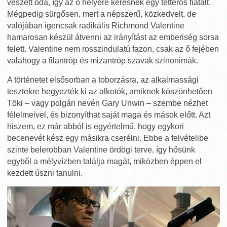
veszett oda, így az ő helyére keresnek egy tetterős fiatalt.
Mégpedig sürgősen, mert a népszerű, közkedvelt, de
valójában igencsak radikális Richmond Valentine
hamarosan készül átvenni az irányítást az emberiség sorsa
felett. Valentine nem rosszindulatú fazon, csak az ő fejében
valahogy a filantróp és mizantróp szavak szinonimák.
A történetet elsősorban a toborzásra, az alkalmassági
tesztekre hegyezték ki az alkotók, amiknek köszönhetően
Töki – vagy polgári nevén Gary Unwin – szembe nézhet
félelmeivel, és bizonyíthat saját maga és mások előtt. Azt
hiszem, ez már abból is egyértelmű, hogy egykori
becenevét kész egy másikra cserélni. Ebbe a felvételibe
szinte belerobban Valentine ördögi terve, így hősünk
egyből a mélyvízben találja magát, miközben éppen el
kezdett úszni tanulni.