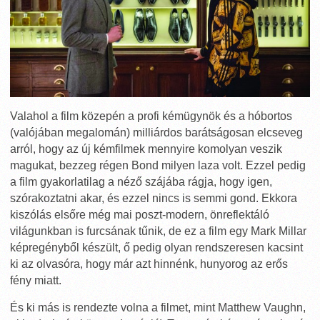
Valahol a film közepén a profi kémügynök és a hóbortos
(valójában megalomán) milliárdos barátságosan elcseveg
arról, hogy az új kémfilmek mennyire komolyan veszik
magukat, bezzeg régen Bond milyen laza volt. Ezzel pedig
a film gyakorlatilag a néző szájába rágja, hogy igen,
szórakoztatni akar, és ezzel nincs is semmi gond. Ekkora
kiszólás elsőre még mai poszt-modern, önreflektáló
világunkban is furcsának tűnik, de ez a film egy Mark Millar
képregényből készült, ő pedig olyan rendszeresen kacsint
ki az olvasóra, hogy már azt hinnénk, hunyorog az erős
fény miatt.
És ki más is rendezte volna a filmet, mint Matthew Vaughn,