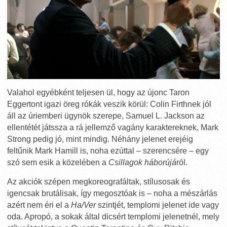
Valahol egyébként teljesen ül, hogy az újonc Taron
Eggertont igazi öreg rókák veszik körül: Colin Firthnek jól
áll az úriemberi ügynök szerepe, Samuel L. Jackson az
ellentétét játssza a rá jellemző vagány karaktereknek, Mark
Strong pedig jó, mint mindig. Néhány jelenet erejéig
feltűnik Mark Hamill is, noha ezúttal – szerencsére – egy
szó sem esik a közelében a
Csillagok háborújá
ról.
Az akciók szépen megkoreografáltak, stílusosak és
igencsak brutálisak, így megosztóak is – noha a mészárlás
azért nem éri el a
Ha/Ver
szintjét, templomi jelenet ide vagy
oda. Apropó, a sokak által dicsért templomi jelenetnél, mely