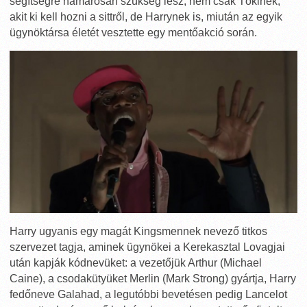
segítségre hamarosan szükség lesz, nem csak Tökinek,
akit ki kell hozni a sittről, de Harrynek is, miután az egyik
ügynöktársa életét vesztette egy mentőakció során.
Harry ugyanis egy magát Kingsmennek nevező titkos
szervezet tagja, aminek ügynökei a Kerekasztal Lovagjai
után kapják kódnevüket: a vezetőjük Arthur (Michael
Caine), a csodakütyüket Merlin (Mark Strong) gyártja, Harry
fedőneve Galahad, a legutóbbi bevetésen pedig Lancelot