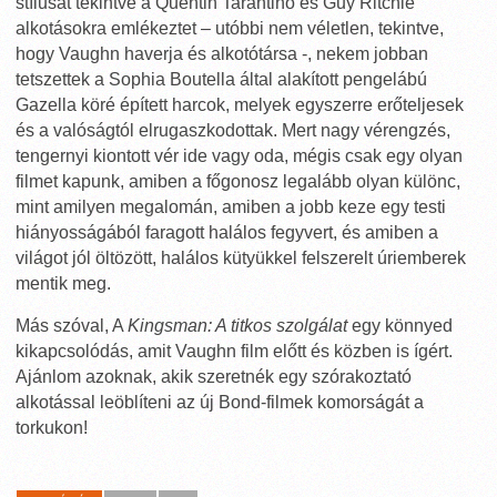
stílusát tekintve a Quentin Tarantino és Guy Ritchie
alkotásokra emlékeztet – utóbbi nem véletlen, tekintve,
hogy Vaughn haverja és alkotótársa -, nekem jobban
tetszettek a Sophia Boutella által alakított pengelábú
Gazella köré épített harcok, melyek egyszerre erőteljesek
és a valóságtól elrugaszkodottak. Mert nagy vérengzés,
tengernyi kiontott vér ide vagy oda, mégis csak egy olyan
filmet kapunk, amiben a főgonosz legalább olyan különc,
mint amilyen megalomán, amiben a jobb keze egy testi
hiányosságából faragott halálos fegyvert, és amiben a
világot jól öltözött, halálos kütyükkel felszerelt úriemberek
mentik meg.
Más szóval, A
Kingsman: A titkos szolgálat
egy könnyed
kikapcsolódás, amit Vaughn film előtt és közben is ígért.
Ajánlom azoknak, akik szeretnék egy szórakoztató
alkotással leöblíteni az új Bond-filmek komorságát a
torkukon!