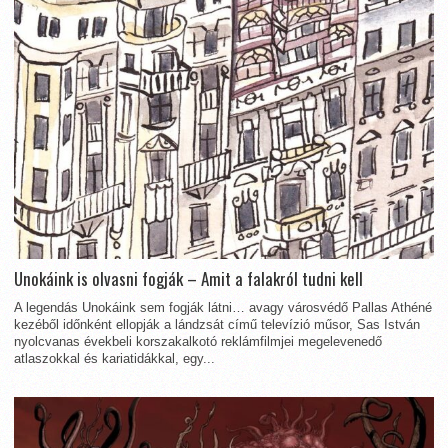
Unokáink is olvasni fogják – Amit a falakról tudni kell
A legendás Unokáink sem fogják látni… avagy városvédő Pallas Athéné
kezéből időnként ellopják a lándzsát című televízió műsor, Sas István
nyolcvanas évekbeli korszakalkotó reklámfilmjei megelevenedő
atlaszokkal és kariatidákkal, egy...