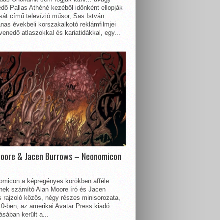
dő Pallas Athéné kezéből időnként ellopják
sát című televízió műsor, Sas István
nas évekbeli korszakalkotó reklámfilmjei
enedő atlaszokkal és kariatidákkal, egy...
Moore & Jacen Burrows – Neonomicon
omicon a képregényes körökben afféle
nnek számító Alan Moore író és Jacen
 rajzoló közös, négy részes minisorozata,
0-ben, az amerikai Avatar Press kiadó
sában került a...