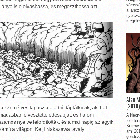
városvé
 lánya is elolvashassa, és megoszthassa azt
a lándz
nyolcva
megelev
Alan 
(2010)
 személyes tapasztalataiból táplálkozik, aki hat
támadásban elvesztette édesapját, és három
A Neon
féliste
 számos nyelve lefordították, és a mai napig az egyik
Burrows
ámít a világon. Keiji Nakazawa tavaly
ami 201
gondozá