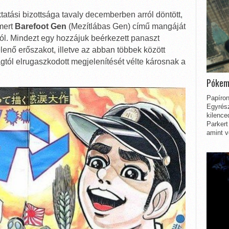
atási bizottsága tavaly decemberben arról döntött,
mert
Barefoot Gen
(Mezítlábas Gen) című mangáját
iról. Mindezt egy hozzájuk beérkezett panaszt
nő erőszakot, illetve az abban többek között
gtól elrugaszkodott megjelenítését vélte károsnak a
Pókem
Papíron
Egyrész
kilence
Parkert
amint v