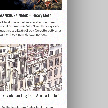
asszikus kalandok – Heavy Metal
 Metal már a nyitójelenetében nem árul
acskát arról, miként vélekedik a logikáról.
ugyanis a világűrből egy Corvette pottyan a
 az nemhogy nem ég szénné, de...
nk is olvasni fogják – Amit a falakról
kell
dás Unokáink sem fogják látni… avagy