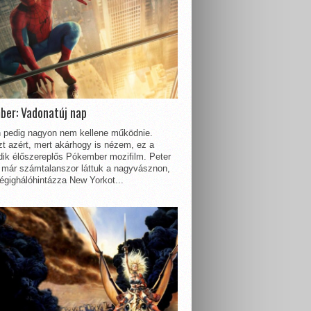
ber: Vadonatúj nap
 pedig nagyon nem kellene működnie.
t azért, mert akárhogy is nézem, ez a
dik élőszereplős Pókember mozifilm. Peter
 már számtalanszor láttuk a nagyvásznon,
égighálóhintázza New Yorkot...