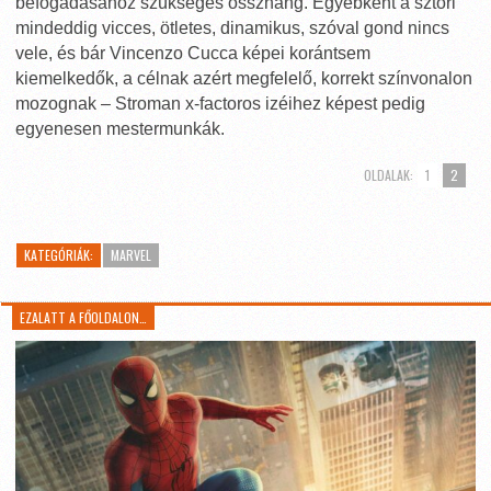
befogadásához szükséges összhang. Egyébként a sztori
mindeddig vicces, ötletes, dinamikus, szóval gond nincs
vele, és bár Vincenzo Cucca képei korántsem
kiemelkedők, a célnak azért megfelelő, korrekt színvonalon
mozognak – Stroman x-factoros izéihez képest pedig
egyenesen mestermunkák.
OLDALAK:
1
2
KATEGÓRIÁK:
MARVEL
EZALATT A FŐOLDALON…