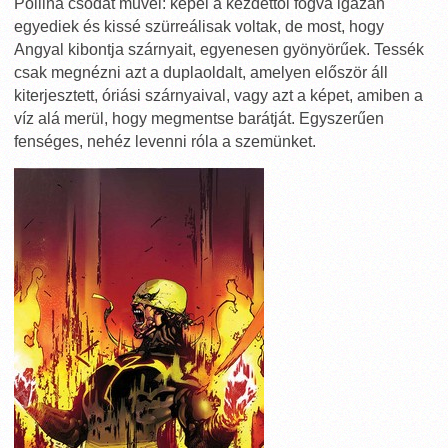
Pollina csodát művel: képei a kezdettől fogva igazán
egyediek és kissé szürreálisak voltak, de most, hogy
Angyal kibontja szárnyait, egyenesen gyönyörűek. Tessék
csak megnézni azt a duplaoldalt, amelyen először áll
kiterjesztett, óriási szárnyaival, vagy azt a képet, amiben a
víz alá merül, hogy megmentse barátját. Egyszerűen
fenséges, nehéz levenni róla a szemünket.