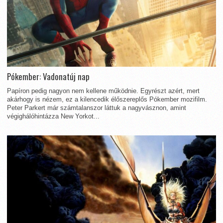
Pókember: Vadonatúj nap
Papíron pedig nagyon nem kellene működnie. Egyrészt azért, mert
akárhogy is nézem, ez a kilencedik élőszereplős Pókember mozifilm.
Peter Parkert már számtalanszor láttuk a nagyvásznon, amint
végighálóhintázza New Yorkot...