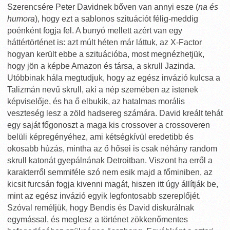
Szerencsére Peter Davidnek bőven van annyi esze (
na és
humora
), hogy ezt a sablonos szituációt félig-meddig
poénként fogja fel. A bunyó mellett azért van egy
háttértörténet is: azt múlt héten már láttuk, az X-Factor
hogyan került ebbe a szituációba, most megnézhetjük,
hogy jön a képbe Amazon és társa, a skrull Jazinda.
Utóbbinak hála megtudjuk, hogy az egész invázió kulcsa a
Talizmán nevű skrull, aki a nép szemében az istenek
képviselője, és ha ő elbukik, az hatalmas morális
veszteség lesz a zöld hadsereg számára. David kreált tehát
egy saját főgonoszt a maga kis crossover a crossoveren
belüli képregényéhez, ami kétségkívül eredetibb és
okosabb húzás, mintha az ő hősei is csak néhány random
skrull katonát gyepálnának Detroitban. Viszont ha erről a
karakterről semmiféle szó nem esik majd a főminiben, az
kicsit furcsán fogja kivenni magát, hiszen itt úgy állítják be,
mint az egész invázió egyik legfontosabb szereplőjét.
Szóval reméljük, hogy Bendis és David diskurálnak
egymással, és meglesz a történet zökkenőmentes