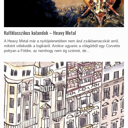
Kultklasszikus kalandok – Heavy Metal
A Heavy Metal már a nyitójelenetében nem árul zsákbamacskát arról,
miként vélekedik a logikáról. Amikor ugyanis a világűrből egy Corvette
pottyan a Földre, az nemhogy nem ég szénné, de...