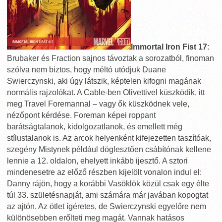
Immortal Iron Fist 17
:
Brubaker és Fraction sajnos távoztak a sorozatból, finoman
szólva nem biztos, hogy méltó utódjuk Duane
Swierczynski, aki úgy látszik, képtelen kifogni magának
normális rajzolókat. A Cable-ben Olivettivel küszködik, itt
meg Travel Foremannal – vagy ők küszködnek vele,
nézőpont kérdése. Foreman képei roppant
barátságtalanok, kidolgozatlanok, és emellett még
stílustalanok is. Az arcok helyenként kifejezetten taszítóak,
szegény Mistynek például döglesztően csábítónak kellene
lennie a 12. oldalon, ehelyett inkább ijesztő. A sztori
mindenesetre az előző részben kijelölt vonalon indul el:
Danny rájön, hogy a korábbi Vasöklök közül csak egy élte
túl 33. születésnapját, ami számára már javában kopogtat
az ajtón. Az ötlet ígéretes, de Swierczynski egyelőre nem
különösebben erőlteti meg magát. Vannak hatásos