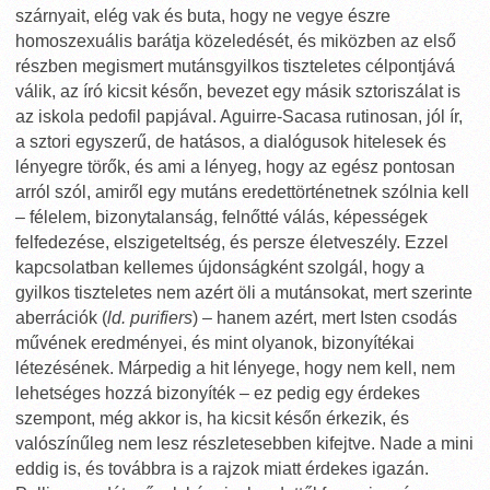
szárnyait, elég vak és buta, hogy ne vegye észre
homoszexuális barátja közeledését, és miközben az első
részben megismert mutánsgyilkos tiszteletes célpontjává
válik, az író kicsit későn, bevezet egy másik sztoriszálat is
az iskola pedofil papjával. Aguirre-Sacasa rutinosan, jól ír,
a sztori egyszerű, de hatásos, a dialógusok hitelesek és
lényegre törők, és ami a lényeg, hogy az egész pontosan
arról szól, amiről egy mutáns eredettörténetnek szólnia kell
– félelem, bizonytalanság, felnőtté válás, képességek
felfedezése, elszigeteltség, és persze életveszély. Ezzel
kapcsolatban kellemes újdonságként szolgál, hogy a
gyilkos tiszteletes nem azért öli a mutánsokat, mert szerinte
aberrációk (
ld. purifiers
) – hanem azért, mert Isten csodás
művének eredményei, és mint olyanok, bizonyítékai
létezésének. Márpedig a hit lényege, hogy nem kell, nem
lehetséges hozzá bizonyíték – ez pedig egy érdekes
szempont, még akkor is, ha kicsit későn érkezik, és
valószínűleg nem lesz részletesebben kifejtve. Nade a mini
eddig is, és továbbra is a rajzok miatt érdekes igazán.