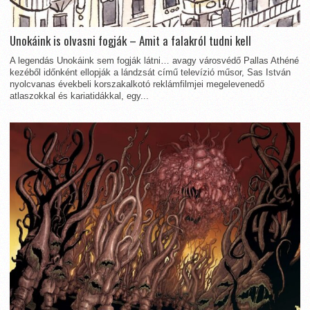
Unokáink is olvasni fogják – Amit a falakról tudni kell
A legendás Unokáink sem fogják látni… avagy városvédő Pallas Athéné
kezéből időnként ellopják a lándzsát című televízió műsor, Sas István
nyolcvanas évekbeli korszakalkotó reklámfilmjei megelevenedő
atlaszokkal és kariatidákkal, egy...