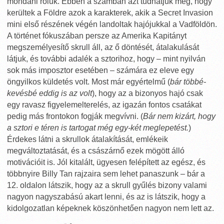
mondani róluk. Ebben a számban azt tudhatjuk meg, hogy
kerültek a Földre azok a karakterek, akik a Secret Invasion
mini első részének végén landoltak hajójukkal a Vadföldön.
A történet fókuszában persze az Amerika Kapitányt
megszemélyesítő skrull áll, az ő döntését, átalakulását
látjuk, és további adalék a sztorihoz, hogy – mint nyilván
sok más imposztor esetében – számára ez eleve egy
öngyilkos küldetés volt. Most már egyértelmű (
bár többé-
kevésbé eddig is az volt
), hogy az a bizonyos hajó csak
egy ravasz figyelemelterelés, az igazán fontos csatákat
pedig más frontokon fogják megvívni. (
Bár nem kizárt, hogy
a sztori e téren is tartogat még egy-két meglepetést.
)
Érdekes látni a skrullok átalakítását, emlékeik
megváltoztatását, és a császárnő ezek mögött álló
motivációit is. Jól kitalált, ügyesen felépített az egész, és
többnyire Billy Tan rajzaira sem lehet panaszunk – bár a
12. oldalon látszik, hogy az a skrull gyűlés bizony valami
nagyon nagyszabású akart lenni, és az is látszik, hogy a
kidolgozatlan képeknek köszönhetően nagyon nem lett az.