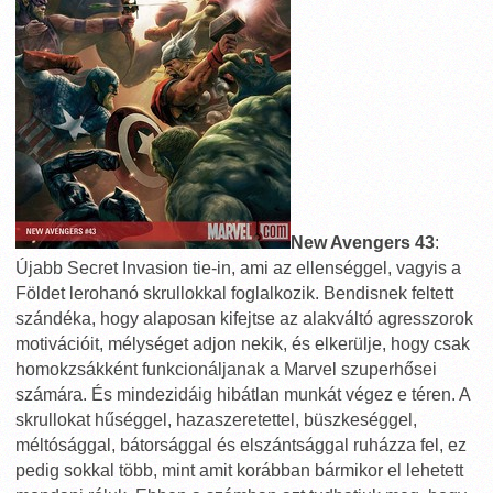
New Avengers 43
:
Újabb Secret Invasion tie-in, ami az ellenséggel, vagyis a
Földet lerohanó skrullokkal foglalkozik. Bendisnek feltett
szándéka, hogy alaposan kifejtse az alakváltó agresszorok
motivációit, mélységet adjon nekik, és elkerülje, hogy csak
homokzsákként funkcionáljanak a Marvel szuperhősei
számára. És mindezidáig hibátlan munkát végez e téren. A
skrullokat hűséggel, hazaszeretettel, büszkeséggel,
méltósággal, bátorsággal és elszántsággal ruházza fel, ez
pedig sokkal több, mint amit korábban bármikor el lehetett