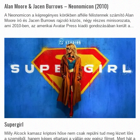
Alan Moore & Jacen Burrows – Neonomicon (2010)
A Neonomicon a képregényes körökben afféle félistennek számító Alan
Moore író és Jacen Burrows rajzoló közös, négy részes minisorozata,
ami 2010-ben, az amerikai Avatar Press kiadó gondozásában került a...
Supergirl
Milly Alcock kamasz kriptoni hőse nem csak repülni tud meg lézert lőni
a szeméből, hanem képes eltartani a vállán egy egész filmet. Mert hát a