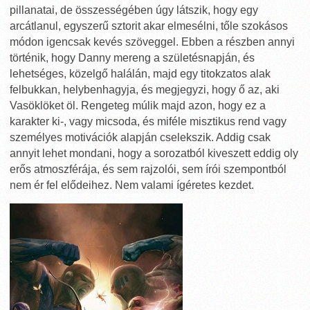
pillanatai, de összességében úgy látszik, hogy egy
arcátlanul, egyszerű sztorit akar elmesélni, tőle szokásos
módon igencsak kevés szöveggel. Ebben a részben annyi
történik, hogy Danny mereng a születésnapján, és
lehetséges, közelgő halálán, majd egy titokzatos alak
felbukkan, helybenhagyja, és megjegyzi, hogy ő az, aki
Vasöklöket öl. Rengeteg múlik majd azon, hogy ez a
karakter ki-, vagy micsoda, és miféle misztikus rend vagy
személyes motivációk alapján cselekszik. Addig csak
annyit lehet mondani, hogy a sorozatból kiveszett eddig oly
erős atmoszférája, és sem rajzolói, sem írói szempontból
nem ér fel elődeihez. Nem valami ígéretes kezdet.