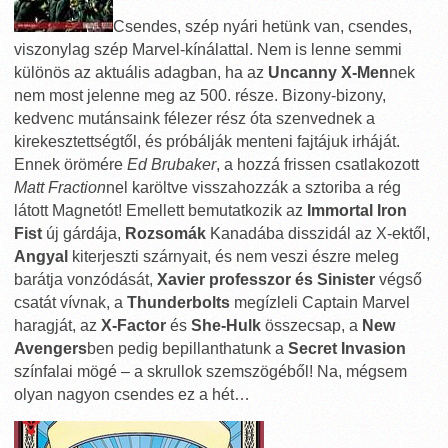
Csendes, szép nyári hetünk van, csendes,
viszonylag szép Marvel-kínálattal. Nem is lenne semmi
különös az aktuális adagban, ha az
Uncanny X-Men
nek
nem most jelenne meg az 500. része. Bizony-bizony,
kedvenc mutánsaink félezer rész óta szenvednek a
kirekesztettségtől, és próbálják menteni fajtájuk irháját.
Ennek örömére
Ed Brubaker
, a hozzá frissen csatlakozott
Matt Fraction
nel karöltve visszahozzák a sztoriba a rég
látott Magnetót! Emellett bemutatkozik az
Immortal Iron
Fist
új gárdája,
Rozsomák
Kanadába disszidál az X-ektől,
Angyal
kiterjeszti szárnyait, és nem veszi észre meleg
barátja vonzódását,
Xavier professzor és Sinister
végső
csatát vívnak, a
Thunderbolts
megízleli Captain Marvel
haragját, az
X-Factor
és
She-Hulk
összecsap, a
New
Avengers
ben pedig bepillanthatunk a
Secret Invasion
színfalai mögé – a skrullok szemszögéből! Na, mégsem
olyan nagyon csendes ez a hét…