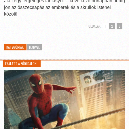
alatt egy fergeteges fantasyt ír – következő hónapban pedig
jön az összecsapás az emberek és a skrullok istenei
között!
OLDALAK:
1
2
3
KATEGÓRIÁK:
MARVEL
EZALATT A FŐOLDALON…