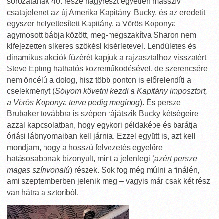
sorozatának 40. része nagyrészt egyetlen masszív
csatajelenet az új Amerika Kapitány, Bucky, és az eredetit
egyszer helyettesített Kapitány, a Vörös Koponya
agymosott bábja között, meg-megszakítva Sharon nem
kifejezetten sikeres szökési kísérletével. Lendületes és
dinamikus akciók füzérét kapjuk a rajzasztalhoz visszatért
Steve Epting hathatós közreműködésével, de szerencsére
nem öncélú a dolog, hisz több ponton is előrelendíti a
cselekményt (
Sólyom követni kezdi a Kapitány imposztort,
a Vörös Koponya terve pedig meginog
). És persze
Brubaker továbbra is szépen rájátszik Bucky kétségeire
azzal kapcsolatban, hogy egykori példaképe és barátja
óriási lábnyomaiban kell járnia. Ezzel együtt is, azt kell
mondjam, hogy a hosszú felvezetés egyelőre
hatásosabbnak bizonyult, mint a jelenlegi (
azért persze
magas színvonalú
) részek. Sok fog még múlni a finálén,
ami szeptemberben jelenik meg – vagyis már csak két rész
van hátra a sztoriból.