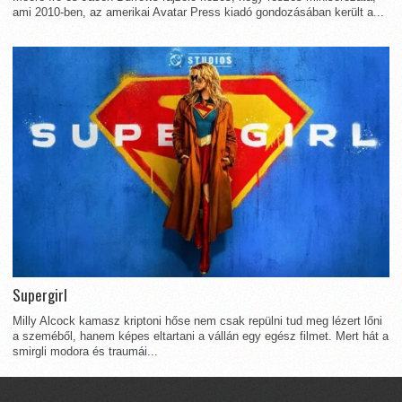
ami 2010-ben, az amerikai Avatar Press kiadó gondozásában került a...
Supergirl
Milly Alcock kamasz kriptoni hőse nem csak repülni tud meg lézert lőni
a szeméből, hanem képes eltartani a vállán egy egész filmet. Mert hát a
smirgli modora és traumái...