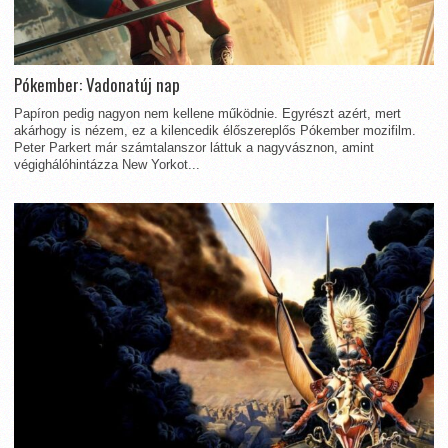
Pókember: Vadonatúj nap
Papíron pedig nagyon nem kellene működnie. Egyrészt azért, mert
akárhogy is nézem, ez a kilencedik élőszereplős Pókember mozifilm.
Peter Parkert már számtalanszor láttuk a nagyvásznon, amint
végighálóhintázza New Yorkot...