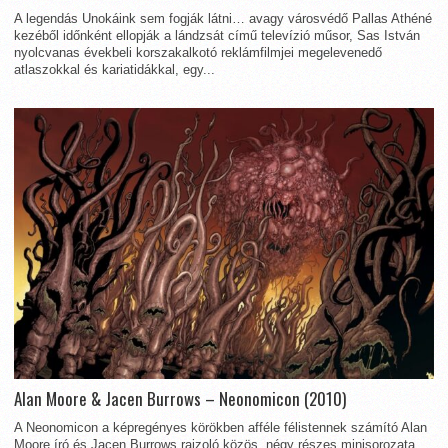
A legendás Unokáink sem fogják látni… avagy városvédő Pallas Athéné
kezéből időnként ellopják a lándzsát című televízió műsor, Sas István
nyolcvanas évekbeli korszakalkotó reklámfilmjei megelevenedő
atlaszokkal és kariatidákkal, egy...
Alan Moore & Jacen Burrows – Neonomicon (2010)
A Neonomicon a képregényes körökben afféle félistennek számító Alan
Moore író és Jacen Burrows rajzoló közös, négy részes minisorozata,