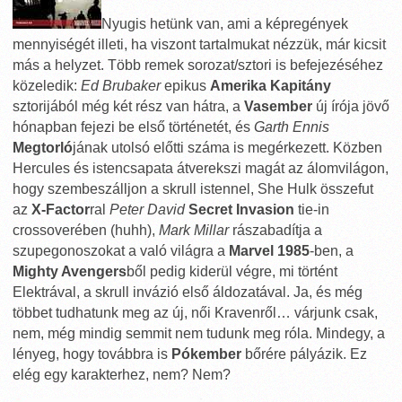
Nyugis hetünk van, ami a képregények
mennyiségét illeti, ha viszont tartalmukat nézzük, már kicsit
más a helyzet. Több remek sorozat/sztori is befejezéséhez
közeledik:
Ed Brubaker
epikus
Amerika Kapitány
sztorijából még két rész van hátra, a
Vasember
új írója jövő
hónapban fejezi be első történetét, és
Garth Ennis
Megtorló
jának utolsó előtti száma is megérkezett. Közben
Hercules és istencsapata átverekszi magát az álomvilágon,
hogy szembeszálljon a skrull istennel, She Hulk összefut
az
X-Factor
ral
Peter David
Secret Invasion
tie-in
crossoverében (huhh),
Mark Millar
rászabadítja a
szupegonoszokat a való világra a
Marvel 1985
-ben, a
Mighty Avengers
ből pedig kiderül végre, mi történt
Elektrával, a skrull invázió első áldozatával. Ja, és még
többet tudhatunk meg az új, női Kravenről… várjunk csak,
nem, még mindig semmit nem tudunk meg róla. Mindegy, a
lényeg, hogy továbbra is
Pókember
bőrére pályázik. Ez
elég egy karakterhez, nem? Nem?