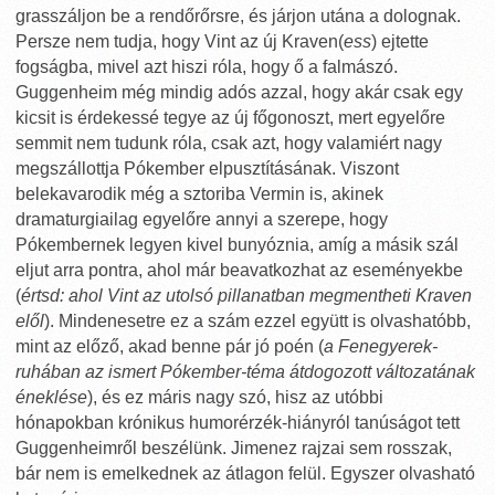
grasszáljon be a rendőrőrsre, és járjon utána a dolognak.
Persze nem tudja, hogy Vint az új Kraven(
ess
) ejtette
fogságba, mivel azt hiszi róla, hogy ő a falmászó.
Guggenheim még mindig adós azzal, hogy akár csak egy
kicsit is érdekessé tegye az új főgonoszt, mert egyelőre
semmit nem tudunk róla, csak azt, hogy valamiért nagy
megszállottja Pókember elpusztításának. Viszont
belekavarodik még a sztoriba Vermin is, akinek
dramaturgiailag egyelőre annyi a szerepe, hogy
Pókembernek legyen kivel bunyóznia, amíg a másik szál
eljut arra pontra, ahol már beavatkozhat az eseményekbe
(
értsd: ahol Vint az utolsó pillanatban megmentheti Kraven
elől
). Mindenesetre ez a szám ezzel együtt is olvashatóbb,
mint az előző, akad benne pár jó poén (
a Fenegyerek-
ruhában az ismert Pókember-téma átdogozott változatának
éneklése
), és ez máris nagy szó, hisz az utóbbi
hónapokban krónikus humorérzék-hiányról tanúságot tett
Guggenheimről beszélünk. Jimenez rajzai sem rosszak,
bár nem is emelkednek az átlagon felül. Egyszer olvasható