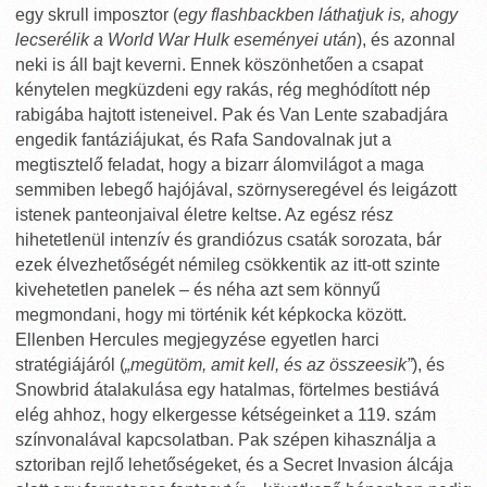
egy skrull imposztor (
egy flashbackben láthatjuk is, ahogy
lecserélik a World War Hulk eseményei után
), és azonnal
neki is áll bajt keverni. Ennek köszönhetően a csapat
kénytelen megküzdeni egy rakás, rég meghódított nép
rabigába hajtott isteneivel. Pak és Van Lente szabadjára
engedik fantáziájukat, és Rafa Sandovalnak jut a
megtisztelő feladat, hogy a bizarr álomvilágot a maga
semmiben lebegő hajójával, szörnyseregével és leigázott
istenek panteonjaival életre keltse. Az egész rész
hihetetlenül intenzív és grandiózus csaták sorozata, bár
ezek élvezhetőségét némileg csökkentik az itt-ott szinte
kivehetetlen panelek – és néha azt sem könnyű
megmondani, hogy mi történik két képkocka között.
Ellenben Hercules megjegyzése egyetlen harci
stratégiájáról (
„megütöm, amit kell, és az összeesik”
), és
Snowbrid átalakulása egy hatalmas, förtelmes bestiává
elég ahhoz, hogy elkergesse kétségeinket a 119. szám
színvonalával kapcsolatban. Pak szépen kihasználja a
sztoriban rejlő lehetőségeket, és a Secret Invasion álcája