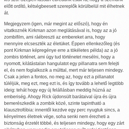
előtt ordító, kétségbeesett szereplők körülbelül mit élhetnek
át.
Megjegyzem (igen, már megint az előszó), hogy én
vitatkoznék Kirkman azon meglátásával is, hogy az a jó
zombifilm, ami ráébreszti az embereket arra, hogy
mennyire elcseszték az életüket. Éppen ellenkezőleg (és
pont Kirkman képregénye erre a tökéletes példa) az a jó
zombis történet, ami úgy tud történetet mesélni, hogy a
nyomott, kilátástalan hangulatot egy pillanatra sem felejti
el, és nem foglalkozik a múlttal, mert már teljesen mindegy.
Csak a jelen a fontos, no meg az, hogy ezt a pillanatot
túléljük, meg ezt, meg ezt is, és így tovább a lehető legtöbb
ideig: tehát hogy egy új felállásban meddig húzná az
emberiség. Ahogy Rick újdonsült barátaival újra és újra
bemerészkedik a zombik közé, szinte tapintható a
klausztrofóbia: innentől kezdve egy perc nyugtuk sincs, a
kényelmes életnek vége, soha senki nem érezheti a
biztonság érzetét többé, és teljesen mindegy, hogy egy zárt