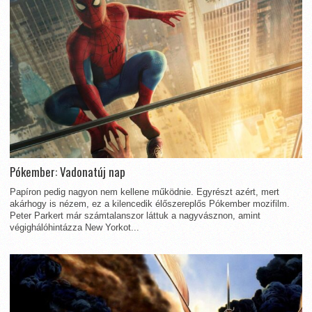
Pókember: Vadonatúj nap
Papíron pedig nagyon nem kellene működnie. Egyrészt azért, mert
akárhogy is nézem, ez a kilencedik élőszereplős Pókember mozifilm.
Peter Parkert már számtalanszor láttuk a nagyvásznon, amint
végighálóhintázza New Yorkot...