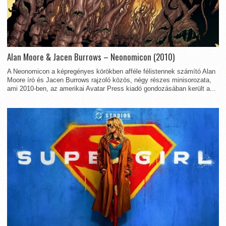
Alan Moore & Jacen Burrows – Neonomicon (2010)
A Neonomicon a képregényes körökben afféle félistennek számító Alan
Moore író és Jacen Burrows rajzoló közös, négy részes minisorozata,
ami 2010-ben, az amerikai Avatar Press kiadó gondozásában került a...