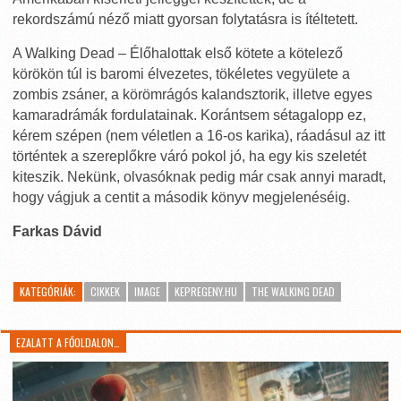
rekordszámú néző miatt gyorsan folytatásra is ítéltetett.
A Walking Dead – Élőhalottak első kötete a kötelező
körökön túl is baromi élvezetes, tökéletes vegyülete a
zombis zsáner, a körömrágós kalandsztorik, illetve egyes
kamaradrámák fordulatainak. Korántsem sétagalopp ez,
kérem szépen (nem véletlen a 16-os karika), ráadásul az itt
történtek a szereplőkre váró pokol jó, ha egy kis szeletét
kiteszik. Nekünk, olvasóknak pedig már csak annyi maradt,
hogy vágjuk a centit a második könyv megjelenéséig.
Farkas Dávid
KATEGÓRIÁK:
CIKKEK
IMAGE
KEPREGENY.HU
THE WALKING DEAD
EZALATT A FŐOLDALON…