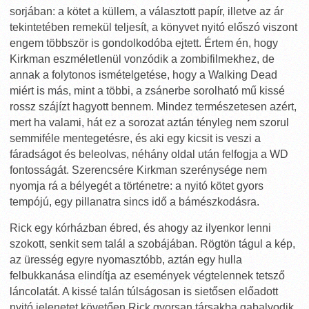
sorjában: a kötet a küllem, a választott papír, illetve az ár
tekintetében remekül teljesít, a könyvet nyitó előszó viszont
engem többször is gondolkodóba ejtett. Értem én, hogy
Kirkman eszméletlenül vonzódik a zombifilmekhez, de
annak a folytonos ismételgetése, hogy a Walking Dead
miért is más, mint a többi, a zsánerbe sorolható mű kissé
rossz szájízt hagyott bennem. Mindez természetesen azért,
mert ha valami, hát ez a sorozat aztán tényleg nem szorul
semmiféle mentegetésre, és aki egy kicsit is veszi a
fáradságot és beleolvas, néhány oldal után felfogja a WD
fontosságát. Szerencsére Kirkman szerénysége nem
nyomja rá a bélyegét a történetre: a nyitó kötet gyors
tempójú, egy pillanatra sincs idő a bámészkodásra.
Rick egy kórházban ébred, és ahogy az ilyenkor lenni
szokott, senkit sem talál a szobájában. Rögtön tágul a kép,
az üresség egyre nyomasztóbb, aztán egy hulla
felbukkanása elindítja az események végtelennek tetsző
láncolatát. A kissé talán túlságosan is sietősen előadott
nyitó jelenetet követően Rick gyorsan társakba gabalyodik,