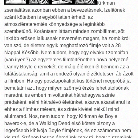
Kirkman
zsenialitása azonban ebben a bevezetésnek, ízelítőnek
szánt kötetben is egyből tetten érhető, az
atmoszférateremtés könnyedsége a leginkább
szembetűnő. Korántsem láttam minden zombifilmet, sőt
inkább erősen laikusnak nevezném magam, ha zombikról
van szó, de életem egyik meghatározó filmje volt a 28
Nappal Később. Nem tudom, hogy egy elvakult zombifan
(van ilyen?) az egyetemes filmtörténetben hova helyezné
Danny Boyle e remekét, de máig élénken él bennem az a
kilátástalanság, amit a rendező olyan érzékletesen ábrázolt
a filmben. Ha egy posztapokaliptikus történet megpróbálja
bemutatni azt, hogy milyen szörnyű érzés lehet utolsónak
maradni, és emberi mivoltunkat hátrahagyva szinte
prédaként leélni hátralévő életünket, akarva akaratlanul is
ehhez a filmhez mérem, és szinte kivétel nélkül mind
alulmarad. Nos, nem tudom, hogy Kirkman és Boyle
haverok-e, de a Walking Dead első kötete bizony a
legerősebb kihívója Boyle filmjének, és ez számomra nem
kis szó! Szépen lassan ébredünk csak rá, hogy a szemünk