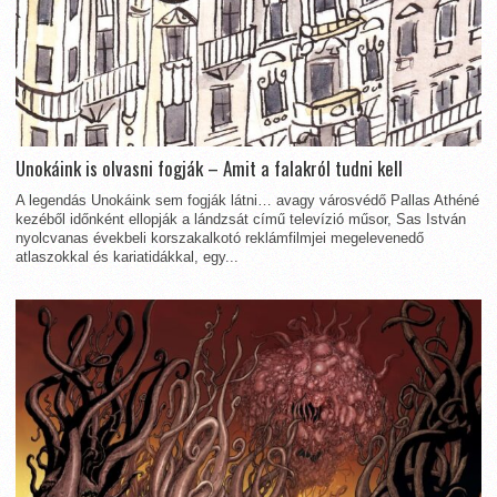
Unokáink is olvasni fogják – Amit a falakról tudni kell
A legendás Unokáink sem fogják látni… avagy városvédő Pallas Athéné
kezéből időnként ellopják a lándzsát című televízió műsor, Sas István
nyolcvanas évekbeli korszakalkotó reklámfilmjei megelevenedő
atlaszokkal és kariatidákkal, egy...