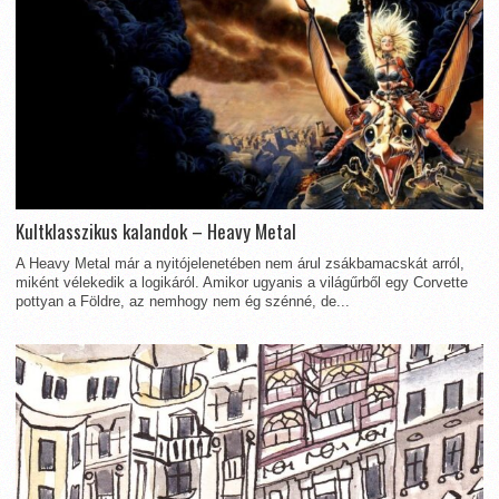
Kultklasszikus kalandok – Heavy Metal
A Heavy Metal már a nyitójelenetében nem árul zsákbamacskát arról,
miként vélekedik a logikáról. Amikor ugyanis a világűrből egy Corvette
pottyan a Földre, az nemhogy nem ég szénné, de...