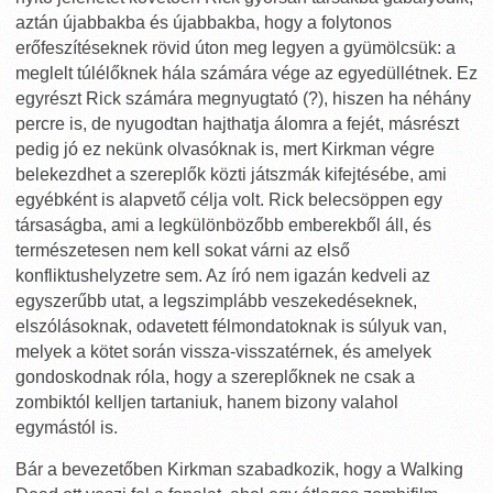
aztán újabbakba és újabbakba, hogy a folytonos
erőfeszítéseknek rövid úton meg legyen a gyümölcsük: a
meglelt túlélőknek hála számára vége az egyedüllétnek. Ez
egyrészt Rick számára megnyugtató (?), hiszen ha néhány
percre is, de nyugodtan hajthatja álomra a fejét, másrészt
pedig jó ez nekünk olvasóknak is, mert Kirkman végre
belekezdhet a szereplők közti játszmák kifejtésébe, ami
egyébként is alapvető célja volt. Rick belecsöppen egy
társaságba, ami a legkülönbözőbb emberekből áll, és
természetesen nem kell sokat várni az első
konfliktushelyzetre sem. Az író nem igazán kedveli az
egyszerűbb utat, a legszimplább veszekedéseknek,
elszólásoknak, odavetett félmondatoknak is súlyuk van,
melyek a kötet során vissza-visszatérnek, és amelyek
gondoskodnak róla, hogy a szereplőknek ne csak a
zombiktól kelljen tartaniuk, hanem bizony valahol
egymástól is.
Bár a bevezetőben Kirkman szabadkozik, hogy a Walking