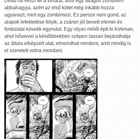
Dead ott veszi fel a fonalat, ahol egy átlagos zombifilm
abbahagyja, azért az első kötet még inkább hozza
ugyanazt, mint egy zombimozi. Ez persze nem gond, az
alapok lefektetése folyik, a zsáner jól bevett elemei és
fordulatai követik egymást. Egy olyan miliőt épít ki Kirkman,
ahol hőseivel a későbbiekben szépen lassan bejárathatja
az általa elképzelt utat, elmondhat mindent, amit mindig is
el szeretett volna mondani.