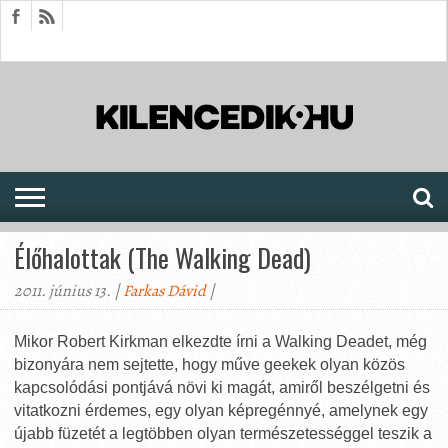
HÍREK
CIKKEK
MEGJELENÉSEK
AKTUÁLIS
SAJTÓARCHÍVUM
FÓRUM
SOROZATOK
Élőhalottak (The Walking Dead)
2011. június 13. |
Farkas Dávid
|
Mikor Robert Kirkman elkezdte írni a Walking Deadet, még
bizonyára nem sejtette, hogy műve geekek olyan közös
kapcsolódási pontjává növi ki magát, amiről beszélgetni és
vitatkozni érdemes, egy olyan képregénnyé, amelynek egy
újabb füzetét a legtöbben olyan természetességgel teszik a