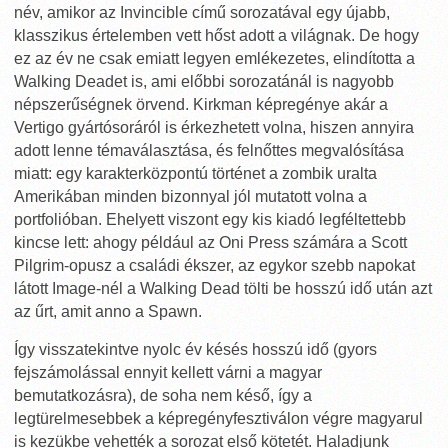
név, amikor az Invincible című sorozatával egy újabb,
klasszikus értelemben vett hőst adott a világnak. De hogy
ez az év ne csak emiatt legyen emlékezetes, elindította a
Walking Deadet is, ami előbbi sorozatánál is nagyobb
népszerűségnek örvend. Kirkman képregénye akár a
Vertigo gyártósoráról is érkezhetett volna, hiszen annyira
adott lenne témaválasztása, és felnőttes megvalósítása
miatt: egy karakterközpontú történet a zombik uralta
Amerikában minden bizonnyal jól mutatott volna a
portfolióban. Ehelyett viszont egy kis kiadó legféltettebb
kincse lett: ahogy például az Oni Press számára a Scott
Pilgrim-opusz a családi ékszer, az egykor szebb napokat
látott Image-nél a Walking Dead tölti be hosszú idő után azt
az űrt, amit anno a Spawn.
Így visszatekintve nyolc év késés hosszú idő (gyors
fejszámolással ennyit kellett várni a magyar
bemutatkozásra), de soha nem késő, így a
legtürelmesebbek a képregényfesztiválon végre magyarul
is kezükbe vehették a sorozat első kötetét. Haladjunk