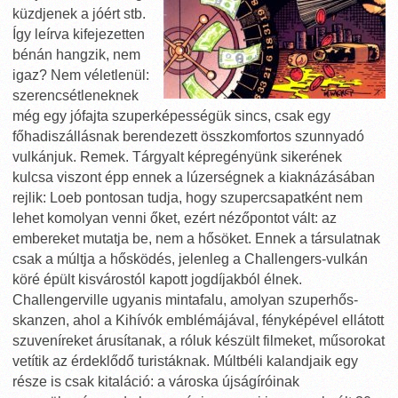
küzdjenek a jóért stb.
Így leírva kifejezetten
bénán hangzik, nem
igaz? Nem véletlenül:
szerencsétleneknek
még egy jófajta szuperképességük sincs, csak egy
főhadiszállásnak berendezett összkomfortos szunnyadó
vulkánjuk. Remek. Tárgyalt képregényünk sikerének
kulcsa viszont épp ennek a lúzerségnek a kiaknázásában
rejlik: Loeb pontosan tudja, hogy szupercsapatként nem
lehet komolyan venni őket, ezért nézőpontot vált: az
embereket mutatja be, nem a hősöket. Ennek a társulatnak
csak a múltja a hősködés, jelenleg a Challengers-vulkán
köré épült kisvárostól kapott jogdíjakból élnek.
Challengerville ugyanis mintafalu, amolyan szuperhős-
skanzen, ahol a Kihívók emblémájával, fényképével ellátott
szuveníreket árusítanak, a róluk készült filmeket, műsorokat
vetítik az érdeklődő turistáknak. Múltbéli kalandjaik egy
része is csak kitaláció: a városka újságíróinak