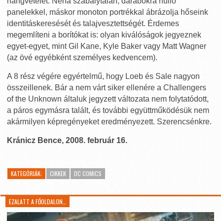
hangvételét. Néha szabálytalan, darabokra hulló
panelekkel, máskor monoton portrékkal ábrázolja hőseink
identitáskeresését és talajvesztettségét. Érdemes
megemlíteni a borítókat is: olyan kiválóságok jegyeznek
egyet-egyet, mint Gil Kane, Kyle Baker vagy Matt Wagner
(az övé egyébként személyes kedvencem).
A 8 rész végére egyértelmű, hogy Loeb és Sale nagyon
összeillenek. Bár a nem várt siker ellenére a Challengers
of the Unknown általuk jegyzett változata nem folytatódott,
a páros egymásra talált, és további együttműködésük nem
akármilyen képregényeket eredményezett. Szerencsénkre.
Kránicz Bence, 2008. február 16.
KATEGÓRIÁK:
CIKKEK
DC COMICS
EZALATT A FŐOLDALON…