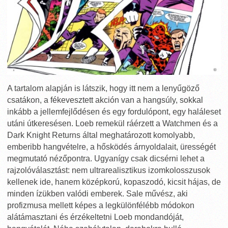
A tartalom alapján is látszik, hogy itt nem a lenyűgöző
csatákon, a fékevesztett akción van a hangsúly, sokkal
inkább a jellemfejlődésen és egy fordulópont, egy haláleset
utáni útkeresésen. Loeb remekül ráérzett a Watchmen és a
Dark Knight Returns által meghatározott komolyabb,
emberibb hangvételre, a hősködés árnyoldalait, ürességét
megmutató nézőpontra. Ugyanígy csak dicsérni lehet a
rajzolóválasztást: nem ultrarealisztikus izomkolosszusok
kellenek ide, hanem középkorú, kopaszodó, kicsit hájas, de
minden ízükben valódi emberek. Sale művész, aki
profizmusa mellett képes a legkülönfélébb módokon
alátámasztani és érzékeltetni Loeb mondandóját,