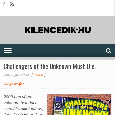
HÍREK
CIKKEK
MEGJELENÉSEK
AKTUÁLIS
SAJTÓARCHÍVUM
FÓRUM
SOROZATOK
Challengers of the Unknown Must Die!
2009. január 12. |
czben
|
Megoszt�s
2009-ben végre-
valahára beindul a
zseniális alkotópáros,
Jeph Loeb író és Tim