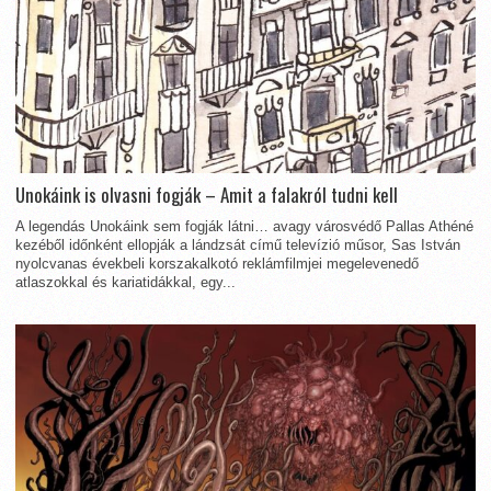
Unokáink is olvasni fogják – Amit a falakról tudni kell
A legendás Unokáink sem fogják látni… avagy városvédő Pallas Athéné
kezéből időnként ellopják a lándzsát című televízió műsor, Sas István
nyolcvanas évekbeli korszakalkotó reklámfilmjei megelevenedő
atlaszokkal és kariatidákkal, egy...