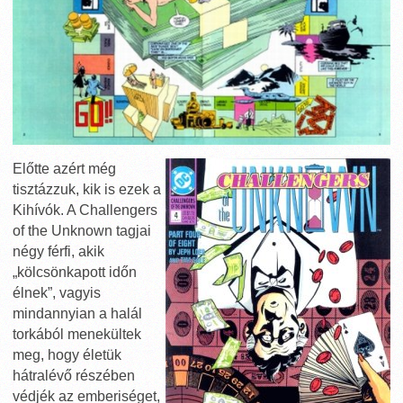
Előtte azért még
tisztázzuk, kik is ezek a
Kihívók. A Challengers
of the Unknown tagjai
négy férfi, akik
„kölcsönkapott időn
élnek”, vagyis
mindannyian a halál
torkából menekültek
meg, hogy életük
hátralévő részében
védjék az emberiséget,