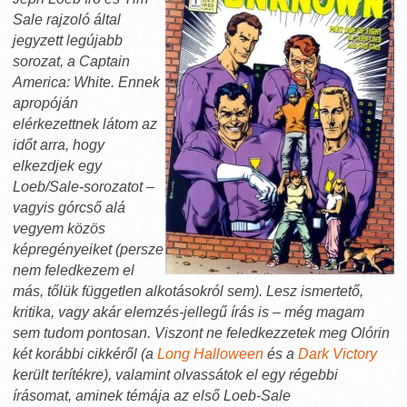
Sale rajzoló által
jegyzett legújabb
sorozat, a Captain
America: White. Ennek
apropóján
elérkezettnek látom az
időt arra, hogy
elkezdjek egy
Loeb/Sale-sorozatot –
vagyis górcső alá
vegyem közös
képregényeiket (persze
nem feledkezem el
más, tőlük független alkotásokról sem). Lesz ismertető,
kritika, vagy akár elemzés-jellegű írás is – még magam
sem tudom pontosan. Viszont ne feledkezzetek meg Olórin
két korábbi cikkéről (a
Long Halloween
és a
Dark Victory
került terítékre), valamint olvassátok el egy régebbi
írásomat, aminek témája az első Loeb-Sale