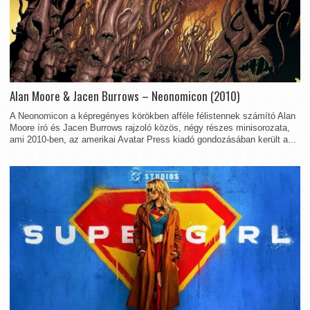
Alan Moore & Jacen Burrows – Neonomicon (2010)
A Neonomicon a képregényes körökben afféle félistennek számító Alan
Moore író és Jacen Burrows rajzoló közös, négy részes minisorozata,
ami 2010-ben, az amerikai Avatar Press kiadó gondozásában került a...