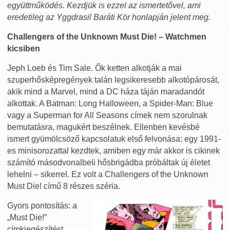
együttműködés. Kezdjük is ezzel az ismertetővel, ami
eredetileg az
Yggdrasil Baráti Kör
honlapján jelent meg.
Challengers of the Unknown Must Die! – Watchmen
kicsiben
Jeph Loeb és Tim Sale. Ők ketten alkotják a mai
szuperhősképregények talán legsikeresebb alkotópárosát,
akik mind a Marvel, mind a DC háza táján maradandót
alkottak. A Batman: Long Halloween, a Spider-Man: Blue
vagy a Superman for All Seasons címek nem szorulnak
bemutatásra, magukért beszélnek. Ellenben kevésbé
ismert gyümölcsöző kapcsolatuk első felvonása: egy 1991-
es minisorozattal kezdtek, amiben egy már akkor is cikinek
számító másodvonalbeli hősbrigádba próbáltak új életet
lehelni – sikerrel. Ez volt a Challengers of the Unknown
Must Die! című 8 részes széria.
Gyors pontosítás: a
„Must Die!”
címkiegészítést