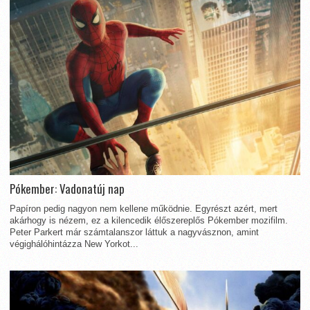
Pókember: Vadonatúj nap
Papíron pedig nagyon nem kellene működnie. Egyrészt azért, mert
akárhogy is nézem, ez a kilencedik élőszereplős Pókember mozifilm.
Peter Parkert már számtalanszor láttuk a nagyvásznon, amint
végighálóhintázza New Yorkot...