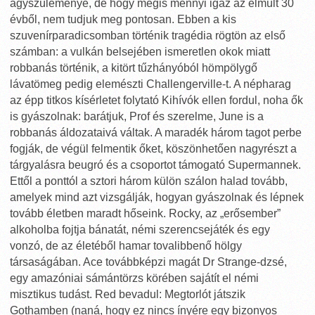
agyszüleménye, de hogy mégis mennyi igaz az elmúlt 30
évből, nem tudjuk meg pontosan. Ebben a kis
szuvenírparadicsomban történik tragédia rögtön az első
számban: a vulkán belsejében ismeretlen okok miatt
robbanás történik, a kitört tűzhányóból hömpölygő
lávatömeg pedig elemészti Challengerville-t. A népharag
az épp titkos kísérletet folytató Kihívók ellen fordul, noha ők
is gyászolnak: barátjuk, Prof és szerelme, June is a
robbanás áldozataivá váltak. A maradék három tagot perbe
fogják, de végül felmentik őket, köszönhetően nagyrészt a
tárgyalásra beugró és a csoportot támogató Supermannek.
Ettől a ponttól a sztori három külön szálon halad tovább,
amelyek mind azt vizsgálják, hogyan gyászolnak és lépnek
tovább életben maradt hőseink. Rocky, az „erősember”
alkoholba fojtja bánatát, némi szerencsejáték és egy
vonzó, de az életéből hamar tovalibbenő hölgy
társaságában. Ace továbbképzi magát Dr Strange-dzsé,
egy amazóniai sámántörzs körében sajátít el némi
misztikus tudást. Red bevadul: Megtorlót játszik
Gothamben (naná, hogy ez nincs ínyére egy bizonyos