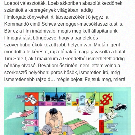
Loeböt választották. Loeb akkoriban abszolút kezdőnek
számított a képregények világában, addig
filmforgatókönyveket írt, társszerzőként ő jegyzi a
Kommandó című Schwarzenegger-macsóklasszikust is.
Bár ez a film imádnivaló, mégis meg kell állapítanunk
filmográfiáját böngészve, hogy a panelek és
szövegbuborékok között jobb helyen van. Miután igent
mondott a felkérésre, rajzolónak ő maga javasolta a fiatal
Tim Sale-t, akit maximum a Grendelből ismerhetett addig
néhány olvasó. Bevallom őszintén, nem lettem volna a
szerkesztő helyében: poros hősök, ismeretlen író, még
ismeretlenebb rajzoló… mégis bejött. Fejtsük meg, miért!