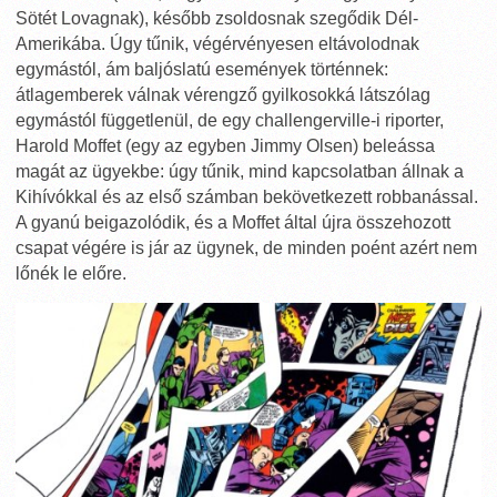
Sötét Lovagnak), később zsoldosnak szegődik Dél-
Amerikába. Úgy tűnik, végérvényesen eltávolodnak
egymástól, ám baljóslatú események történnek:
átlagemberek válnak vérengző gyilkosokká látszólag
egymástól függetlenül, de egy challengerville-i riporter,
Harold Moffet (egy az egyben Jimmy Olsen) beleássa
magát az ügyekbe: úgy tűnik, mind kapcsolatban állnak a
Kihívókkal és az első számban bekövetkezett robbanással.
A gyanú beigazolódik, és a Moffet által újra összehozott
csapat végére is jár az ügynek, de minden poént azért nem
lőnék le előre.