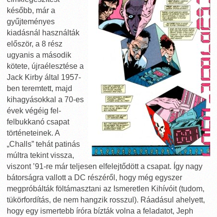
később, már a
gyűjteményes
kiadásnál használták
először, a 8 rész
ugyanis a második
kötete, újraélesztése a
Jack Kirby által 1957-
ben teremtett, majd
kihagyásokkal a 70-es
évek végéig fel-
felbukkanó csapat
történeteinek. A
„Challs” tehát patinás
múltra tekint vissza,
viszont ’91-re már teljesen elfelejtődött a csapat. Így nagy
bátorságra vallott a DC részéről, hogy még egyszer
megpróbálták föltámasztani az Ismeretlen Kihívóit (tudom,
tükörfordítás, de nem hangzik rosszul). Ráadásul ahelyett,
hogy egy ismertebb íróra bízták volna a feladatot, Jeph