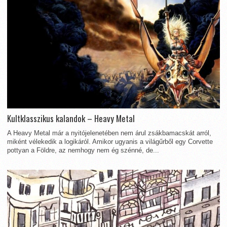
Kultklasszikus kalandok – Heavy Metal
A Heavy Metal már a nyitójelenetében nem árul zsákbamacskát arról,
miként vélekedik a logikáról. Amikor ugyanis a világűrből egy Corvette
pottyan a Földre, az nemhogy nem ég szénné, de...