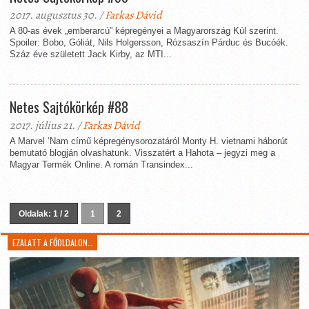
2017. augusztus 30. /
Farkas Dávid
A 80-as évek „emberarcú” képregényei a Magyarország Kúl szerint.
Spoiler: Bobo, Góliát, Nils Holgersson, Rózsaszín Párduc és Bucóék.
Száz éve született Jack Kirby, az MTI...
Netes Sajtókörkép #88
2017. július 21. /
Farkas Dávid
A Marvel ‘Nam című képregénysorozatáról Monty H. vietnami háborút
bemutató blogján olvashatunk. Visszatért a Hahota – jegyzi meg a
Magyar Termék Online. A román Transindex...
Oldalak: 1 / 2
1
2
EZALATT A FŐOLDALON…