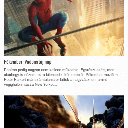
Pókember: Vadonatúj nap
Papíron pedig nagyon nem kellene működnie. Egyrészt azért, mert
akárhogy is nézem, ez a kilencedik élőszereplős Pókember mozifilm.
Peter Parkert már számtalanszor láttuk a nagyvásznon, amint
végighálóhintázza New Yorkot...