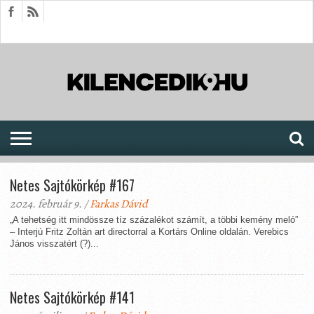
HÍREK
CIKKEK
MEGJELENÉSEK
AKTUÁLIS
SAJTÓARCHÍVUM
FÓRUM
SOROZATOK
Netes Sajtókörkép #167
2024. február 9. /
Farkas Dávid
„A tehetség itt mindössze tíz százalékot számít, a többi kemény meló”
– Interjú Fritz Zoltán art directorral a Kortárs Online oldalán. Verebics
János visszatért (?)...
Netes Sajtókörkép #141