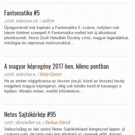
Fantomatika #5
2018. március 28. /
zoli79
Újságosoknál már kapható a Fantomatika 5. száma, melyben már
három történet szerepel! A Fantomatika mellett két új alkotással
jelentkeznek: Hover Zsolt Hetedhét Ösvény című, magyar legendákkal,
mitológiai és népmesei motívumokkal...
A magyar képregény 2017-ben, kilenc pontban
2018. március 4. /
Szép Eszter
Ha az ember végigolvassa az összes (na jó, közel az összes) tavaly
megjelent magyar képregényt, elég sok kérdés kezd el kavarogni a
fejében. Minden évben, mielőtt kihirdetésre...
Netes Sajtókörkép #95
2017. december 23. /
Farkas Dávid
Valószínűleg az idei utolsó Netes Sajtókörképet böngészed éppen: jó
csokorra való, de talán még épp átfutható az ünnepek előtt. Apropó