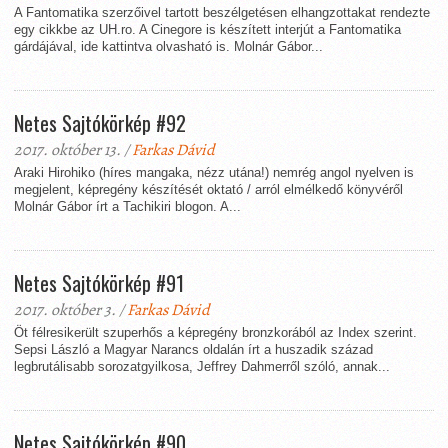
A Fantomatika szerzőivel tartott beszélgetésen elhangzottakat rendezte
egy cikkbe az UH.ro. A Cinegore is készített interjút a Fantomatika
gárdájával, ide kattintva olvasható is. Molnár Gábor...
Netes Sajtókörkép #92
2017. október 13. /
Farkas Dávid
Araki Hirohiko (híres mangaka, nézz utána!) nemrég angol nyelven is
megjelent, képregény készítését oktató / arról elmélkedő könyvéről
Molnár Gábor írt a Tachikiri blogon. A...
Netes Sajtókörkép #91
2017. október 3. /
Farkas Dávid
Öt félresikerült szuperhős a képregény bronzkorából az Index szerint.
Sepsi László a Magyar Narancs oldalán írt a huszadik század
legbrutálisabb sorozatgyilkosa, Jeffrey Dahmerről szóló, annak...
Netes Sajtókörkép #90