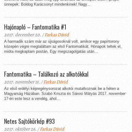
ünnepek: Boldog Karácsonyt mindenkinek! Nagy...
Hajónapló – Fantomatika #1
2017. december 20. /
Farkas Dávid
A harmadik szám már az újságosoknál volt, amikor egy papírtorony
közepén végre megtaláltam az első Fantomatikát. Hónapok teltek el,
mióta megkaptam postán. Egy megszagolgatás után...
Fantomatika – Találkozó az alkotókkal
2017. november 15. /
Farkas Dávid
Az első erdélyi képregénysorozat alkotói mutatkoznak be a héten a
Magyarság Házában. Szabó Kriszta és Sárosi Mátyás 2017. november
17-én este lesz a vendég, ahol...
Netes Sajtókörkép #93
2017. október 26. /
Farkas Dávid