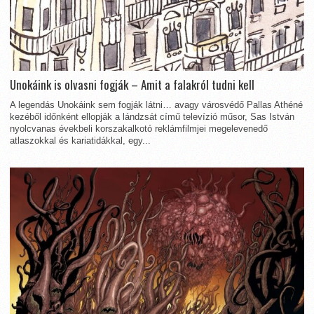
Unokáink is olvasni fogják – Amit a falakról tudni kell
A legendás Unokáink sem fogják látni… avagy városvédő Pallas Athéné
kezéből időnként ellopják a lándzsát című televízió műsor, Sas István
nyolcvanas évekbeli korszakalkotó reklámfilmjei megelevenedő
atlaszokkal és kariatidákkal, egy...