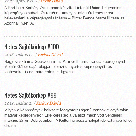
2021. április 21. /
Farkas Dávid
A Port.hu-n Borbély Zsuzsanna készített interjút Raina Telgemeier
képregényalkotóval. Öt történet, amelyek miatt érdemes most
belekezdeni a képregényvásárlásba – Pintér Bence összeállítása az
Azonnali.hu-n. A...
Netes Sajtókörkép #100
2018. május 12. /
Farkas Dávid
Nagy Krisztián a Geekz-en írt az Atar Gull című francia képregényről.
Molnár Gábor saját blogján elemzi díjnyertes képregényét, és
tanácsokat is ad, mire érdemes figyelni...
Netes Sajtókörkép #99
2018. május 2. /
Farkas Dávid
Milyen a képregények helyzete Magyarországon? Vannak-e egyáltalán
magyar képregények? Erre keresték a választ meghívott vendégek
március 27-én Debrecenben. A Kulter.hu beszámolóját ide kattintva lehet
olvasni....