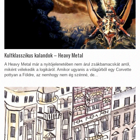
Kultklasszikus kalandok – Heavy Metal
A Heavy Metal már a nyitójelenetében nem árul zsákbamacskát arról,
miként vélekedik a logikáról. Amikor ugyanis a világűrből egy Corvette
pottyan a Földre, az nemhogy nem ég szénné, de...