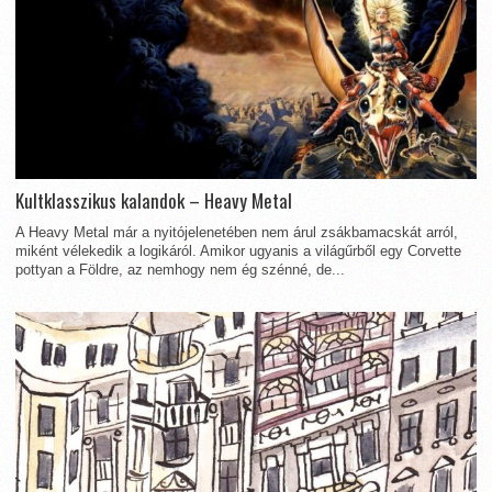
Kultklasszikus kalandok – Heavy Metal
A Heavy Metal már a nyitójelenetében nem árul zsákbamacskát arról,
miként vélekedik a logikáról. Amikor ugyanis a világűrből egy Corvette
pottyan a Földre, az nemhogy nem ég szénné, de...