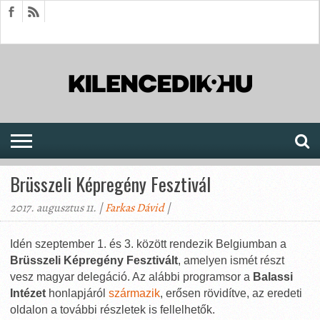
HÍREK
CIKKEK
MEGJELENÉSEK
AKTUÁLIS
SAJTÓARCHÍVUM
FÓRUM
SOROZATOK
Brüsszeli Képregény Fesztivál
2017. augusztus 11. |
Farkas Dávid
|
Idén szeptember 1. és 3. között rendezik Belgiumban a
Brüsszeli Képregény Fesztivált
, amelyen ismét részt
vesz magyar delegáció. Az alábbi programsor a
Balassi
Intézet
honlapjáról
származik
, erősen rövidítve, az eredeti
oldalon a további részletek is fellelhetők.