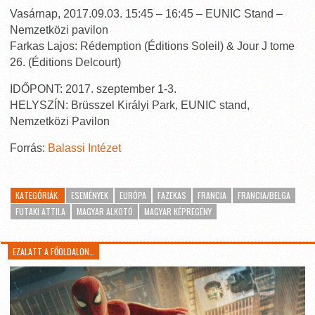
Vasárnap, 2017.09.03. 15:45 – 16:45 – EUNIC Stand –
Nemzetközi pavilon
Farkas Lajos: Rédemption (Éditions Soleil) & Jour J tome
26. (Éditions Delcourt)
IDŐPONT: 2017. szeptember 1-3.
HELYSZÍN: Brüsszel Királyi Park, EUNIC stand,
Nemzetközi Pavilon
Forrás:
Balassi Intézet
KATEGÓRIÁK:
ESEMÉNYEK
EURÓPA
FAZEKAS
FRANCIA
FRANCIA/BELGA
FUTAKI ATTILA
MAGYAR ALKOTÓ
MAGYAR KÉPREGÉNY
EZALATT A FŐOLDALON…