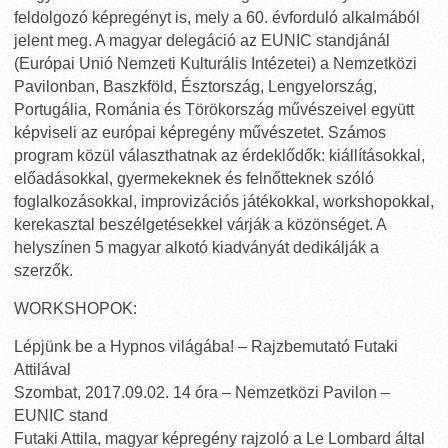
feldolgozó képregényt is, mely a 60. évforduló alkalmából
jelent meg. A magyar delegáció az EUNIC standjánál
(Európai Unió Nemzeti Kulturális Intézetei) a Nemzetközi
Pavilonban, Baszkföld, Észtország, Lengyelország,
Portugália, Románia és Törökország művészeivel együtt
képviseli az európai képregény művészetet. Számos
program közül választhatnak az érdeklődők: kiállításokkal,
előadásokkal, gyermekeknek és felnőtteknek szóló
foglalkozásokkal, improvizációs játékokkal, workshopokkal,
kerekasztal beszélgetésekkel várják a közönséget. A
helyszínen 5 magyar alkotó kiadványát dedikálják a
szerzők.
WORKSHOPOK:
Lépjünk be a Hypnos világába! – Rajzbemutató Futaki
Attilával
Szombat, 2017.09.02. 14 óra – Nemzetközi Pavilon –
EUNIC stand
Futaki Attila, magyar képregény rajzoló a Le Lombard által