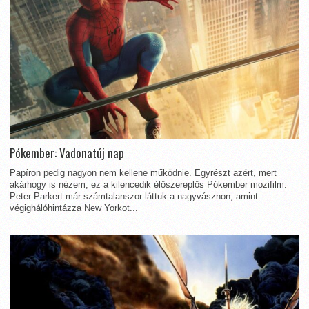
Pókember: Vadonatúj nap
Papíron pedig nagyon nem kellene működnie. Egyrészt azért, mert
akárhogy is nézem, ez a kilencedik élőszereplős Pókember mozifilm.
Peter Parkert már számtalanszor láttuk a nagyvásznon, amint
végighálóhintázza New Yorkot...