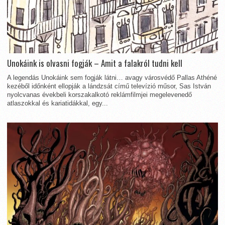
Unokáink is olvasni fogják – Amit a falakról tudni kell
A legendás Unokáink sem fogják látni… avagy városvédő Pallas Athéné
kezéből időnként ellopják a lándzsát című televízió műsor, Sas István
nyolcvanas évekbeli korszakalkotó reklámfilmjei megelevenedő
atlaszokkal és kariatidákkal, egy...