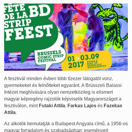
A fesztivál minden évben több tízezer látogatót vonz,
gyermekeket és felnőtteket egyaránt. A Brüsszeli Balassi
Intézet meghívására olyan nemzetközileg is elismert
magyar képregény rajzolók képviselik Magyarországot a
fesztiválon, mint
Futaki Attila
,
Farkas Lajos
és
Fazekas
Attila
.
Az alkotók bemutatják a Budapest Angyala című, a 1956-os
magyar forradalom és szabadságharc eseményeit