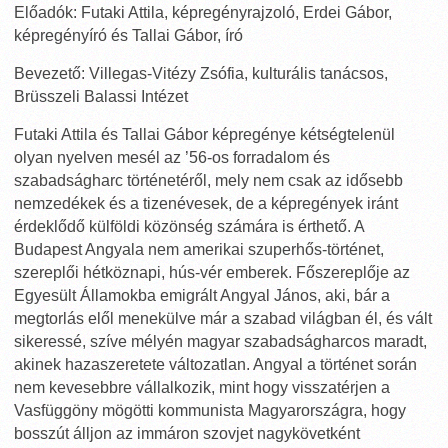
Előadók: Futaki Attila, képregényrajzoló, Erdei Gábor,
képregényíró és Tallai Gábor, író
Bevezető: Villegas-Vitézy Zsófia, kulturális tanácsos,
Brüsszeli Balassi Intézet
Futaki Attila és Tallai Gábor képregénye kétségtelenül
olyan nyelven mesél az ’56-os forradalom és
szabadságharc történetéről, mely nem csak az idősebb
nemzedékek és a tizenévesek, de a képregények iránt
érdeklődő külföldi közönség számára is érthető. A
Budapest Angyala nem amerikai szuperhős-történet,
szereplői hétköznapi, hús-vér emberek. Főszereplője az
Egyesült Államokba emigrált Angyal János, aki, bár a
megtorlás elől menekülve már a szabad világban él, és vált
sikeressé, szíve mélyén magyar szabadságharcos maradt,
akinek hazaszeretete változatlan. Angyal a történet során
nem kevesebbre vállalkozik, mint hogy visszatérjen a
Vasfüggöny mögötti kommunista Magyarországra, hogy
bosszút álljon az immáron szovjet nagykövetként