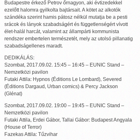
Budapestre érkező Petrov őrnagyon, aki évtizedekkel
ezelőtt halomra gyilkolta bajtársait. A kötet az alkotók
szándéka szerint hamis pátosz nélkül mutatja be a pesti
srácok és lányok szabadságért és függetlenségért vívott
élet-halál harcát, valamint az állampárti kommunista
rendszer embertelen természetét, mely az utolsó pillanatig
szabadságellenes maradt.
DEDIKÁLÁS:
Szombat, 2017.09.02. 15:45 – 16:45 – EUNIC Stand –
Nemzetközi pavilon
Futaki Attila: Hypnos (Éditions Le Lombard), Severed
(Éditions Dargaud, Urban comics) & Percy Jackson
(Glénat)
Szombat, 2017.09.02. 19:00 – 19:45 – EUNIC Stand –
Nemzetközi pavilon
Futaki Attila, Erdei Gábor, Tallai Gábor: Budapest Angyala
(House of Terror)
Fazekas Attila: Tűzvihar