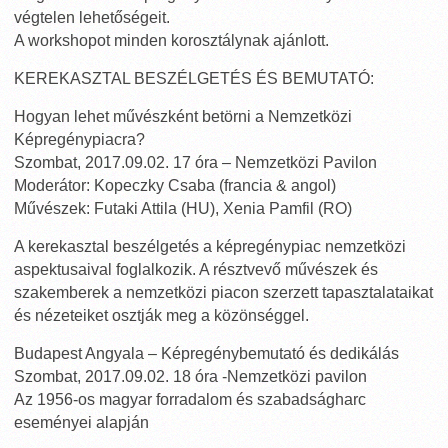
végtelen lehetőségeit.
A workshopot minden korosztálynak ajánlott.
KEREKASZTAL BESZÉLGETÉS ÉS BEMUTATÓ:
Hogyan lehet művészként betörni a Nemzetközi
Képregénypiacra?
Szombat, 2017.09.02. 17 óra – Nemzetközi Pavilon
Moderátor: Kopeczky Csaba (francia & angol)
Művészek: Futaki Attila (HU), Xenia Pamfil (RO)
A kerekasztal beszélgetés a képregénypiac nemzetközi
aspektusaival foglalkozik. A résztvevő művészek és
szakemberek a nemzetközi piacon szerzett tapasztalataikat
és nézeteiket osztják meg a közönséggel.
Budapest Angyala – Képregénybemutató és dedikálás
Szombat, 2017.09.02. 18 óra -Nemzetközi pavilon
Az 1956-os magyar forradalom és szabadságharc
eseményei alapján