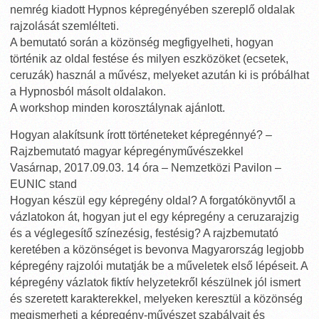
nemrég kiadott Hypnos képregényében szereplő oldalak
rajzolását szemlélteti.
A bemutató során a közönség megfigyelheti, hogyan
történik az oldal festése és milyen eszközöket (ecsetek,
ceruzák) használ a művész, melyeket azután ki is próbálhat
a Hypnosból másolt oldalakon.
A workshop minden korosztálynak ajánlott.
Hogyan alakítsunk írott történeteket képregénnyé? –
Rajzbemutató magyar képregényművészekkel
Vasárnap, 2017.09.03. 14 óra – Nemzetközi Pavilon –
EUNIC stand
Hogyan készül egy képregény oldal? A forgatókönyvtől a
vázlatokon át, hogyan jut el egy képregény a ceruzarajzig
és a véglegesítő színezésig, festésig? A rajzbemutató
keretében a közönséget is bevonva Magyarország legjobb
képregény rajzolói mutatják be a műveletek első lépéseit. A
képregény vázlatok fiktív helyzetekről készülnek jól ismert
és szeretett karakterekkel, melyeken keresztül a közönség
megismerheti a képregény-művészet szabályait és