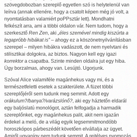
szövegdobozban szereplő egyetlen szó is helytelenül van
leírva (annak ellenére, hogy a csatolt képen még jó volt, a
nyomtatásban valamiért poPPsztár lett). Mondhatni
felkészít arra, ami a többi oldalon vár. Nem tudom, hogy a
szerkesztő
Ren Zen
, aki
„éles szemével mindig kiszúrta a
legapróbb hibákat is”
– ahogy ez a köszönetnyilvánításban
szerepel – milyen hibákra vadászott, de nem nyelvtani és
stilisztikai dolgokra, az biztos. Nagyon kell egy igazi
korrektor
a csapatba. Szinte minden oldalra jut egy hiba.
Úgy borzalmas, ahogy van. Lesújtó. Ugorjunk.
Szóval Alice valamiféle magánhekus vagy mi, és a
természetfeletti esetek a szakterülete. A füzet többi
szereplőjéről sem tudunk meg semmit. Adott egy
orákulum?/banya?/varázslónő?
, aki egy háztetőn eldarál
egy baljóslatú monológot, aztán felfogadja a harmadik
szereplőnket, egy magánhekus palit, akit nem igazán
érdekel a meló, de a világ egyik legsemmitmondóbb
horoszkópos párbeszédét követően elvállalja az ügyet.
Amiről ugyanígy nem tudunk semmit. A rejtélyes nyomozás