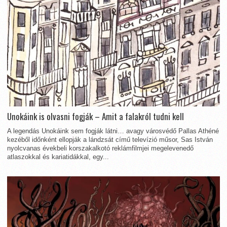
Unokáink is olvasni fogják – Amit a falakról tudni kell
A legendás Unokáink sem fogják látni… avagy városvédő Pallas Athéné
kezéből időnként ellopják a lándzsát című televízió műsor, Sas István
nyolcvanas évekbeli korszakalkotó reklámfilmjei megelevenedő
atlaszokkal és kariatidákkal, egy...