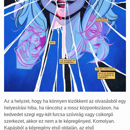
Az a helyzet, hogy ha könnyen kizökkent az olvasásból egy
helyesírási hiba, ha ráncolsz a rossz központozáson, ha
kedvedet szegi egy-két furcsa szóvirág vagy csikorgó
szerkezet, akkor ez nem a te képregényed. Komolyan.
Kapásból a képregény első oldalán, az első