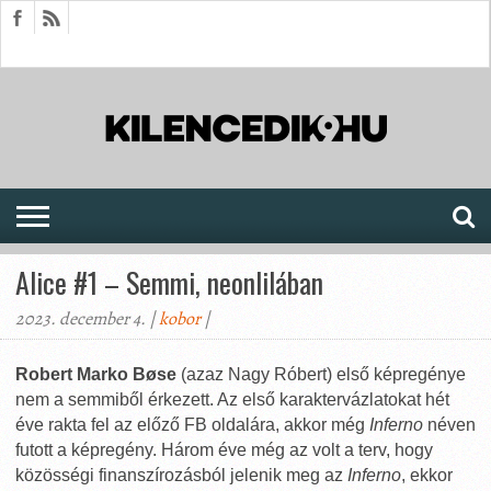
HÍREK
CIKKEK
MEGJELENÉSEK
AKTUÁLIS
SAJTÓARCHÍVUM
FÓRUM
SOROZATOK
Alice #1 – Semmi, neonlilában
2023. december 4. |
kobor
|
Robert Marko Bøse
(azaz Nagy Róbert) első képregénye
nem a semmiből érkezett. Az első karaktervázlatokat hét
éve rakta fel az előző FB oldalára, akkor még
Inferno
néven
futott a képregény. Három éve még az volt a terv, hogy
közösségi finanszírozásból jelenik meg az
Inferno
, ekkor