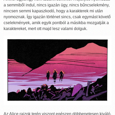
a semmiből indul, nincs igazán ügy, nincs bűncselekmény,
nincsen semmi kapaszkodó, hogy a karakterek mi után
nyomoznak. Így igazán történet sincs, csak egymást követő
cselekmények, amik egyik pontból a másikba mozgatják a
karaktereket, mert ott majd lesz valami dolguk.
Az Alice rajzok terén viszont egészen döbbenetesen kiváló.