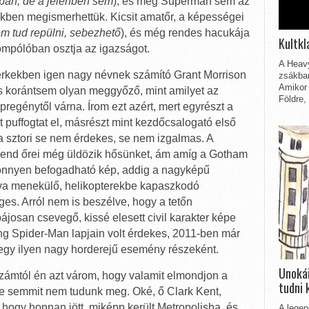
ban, de a jelenben sem
), és még Superman sem az
dekben megismerhettük. Kicsit amatőr, a képességei
m tud repülni, sebezhető
), és még rendes hacukája
Kultkl
ompólóban osztja az igazságot.
A Heavy
erkekben igen nagy névnek számító Grant Morrison
zsákbam
Amikor 
lás korántsem olyan meggyőző, mint amilyet az
Földre,
regénytől várna. Írom ezt azért, mert egyrészt a
t puffogtat el, másrészt mint kezdőcsalogató első
a sztori se nem érdekes, se nem izgalmas. A
 rend őrei még üldözik hősünket, ám amíg a Gotham
önnyen befogadható kép, addig a nagyképű
tva menekülő, helikopterekbe kapaszkodó
s. Arról nem is beszélve, hogy a tetőn
ájosan csevegő, kissé elesett civil karakter képe
ng Spider-Man lapjain volt érdekes, 2011-ben már
 egy ilyen nagy horderejű esemény részeként.
Unokái
számtól én azt várom, hogy valamit elmondjon a
tudni 
nte semmit nem tudunk meg. Oké, ő Clark Kent,
 hogy honnan jött, miképp került Metropolisba, és
A legen