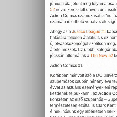
júniusa óta jelent meg folyamatosa
52
névre keresztelt univerzumfrissíté
Action Comics számozását is “nulláz
számára is érthető vonalvezetés ígé
Ahogy az a
Justice League #1
kapcs
hatására teljesen átalakult, s ez ne
új olvasóközönséget szólítson meg, 
átértelmezzék. Ez utóbbi kategóriáb
jócskán átformálták a
The New 52
ke
Action Comics #1
Korábban már volt szó a DC univerz
szuperhősök csupán néhány éve te
évvel az aktuális események elé rep
kezdenek felbukkanni, az
Action C
konkrétan az első szuperhős – Supe
természetesen ezúttal is Clark Kent
élnek, hősünk egy albérletben lakik