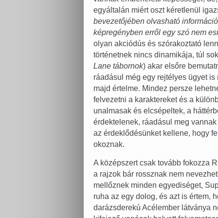
egyáltalán miért oszt kéretlenül igaz
bevezetőjében olvasható információk
képregényben erről egy szó nem es
olyan akciódús és szórakoztató lenn
történetnek nincs dinamikája, túl sok
Lane tábornok
) akar elsőre bemutat
ráadásul még egy rejtélyes ügyet i
majd értelme. Mindez persze lehetne
felvezetni a karaktereket és a külön
unalmasak és elcsépeltek, a hátté
érdektelenek, ráadásul meg vannak
az érdeklődésünket kellene, hogy fe
okoznak.
A középszert csak tovább fokozza Ra
a rajzok bár rossznak nem nevezhető
mellőznek minden egyediséget, Sup
ruha az egy dolog, és azt is értem, h
darázsderekú Acélember látványa ne