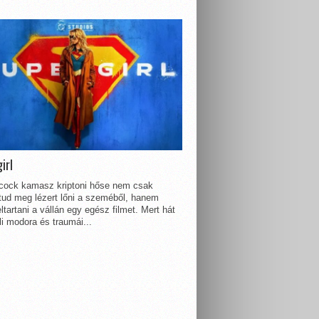
irl
lcock kamasz kriptoni hőse nem csak
 tud meg lézert lőni a szeméből, hanem
ltartani a vállán egy egész filmet. Mert hát
li modora és traumái...