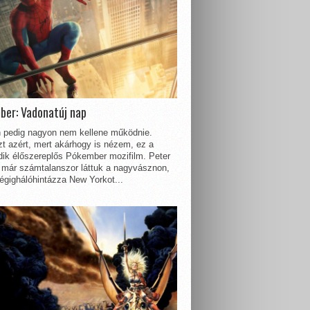
ber: Vadonatúj nap
 pedig nagyon nem kellene működnie.
t azért, mert akárhogy is nézem, ez a
dik élőszereplős Pókember mozifilm. Peter
 már számtalanszor láttuk a nagyvásznon,
égighálóhintázza New Yorkot...