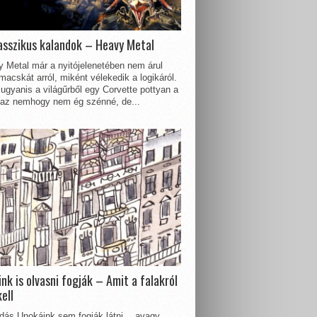
asszikus kalandok – Heavy Metal
 Metal már a nyitójelenetében nem árul
acskát arról, miként vélekedik a logikáról.
ugyanis a világűrből egy Corvette pottyan a
 az nemhogy nem ég szénné, de...
nk is olvasni fogják – Amit a falakról
kell
dás Unokáink sem fogják látni… avagy