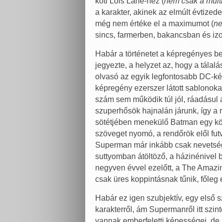
köti Lois Lane-hez (
nem csak a múlt
a karakter, akinek az elmúlt évtize
még nem értéke el a maximumot (
ne
sincs, farmerben, bakancsban és iz
Habár a történetet a képregényes b
jegyezte, a helyzet az, hogy a tála
olvasó az egyik legfontosabb DC-kép
képregény ezerszer látott sablonoka
szám sem működik túl jól, ráadásul 
szuperhősök hajnalán járunk, így a
sötétjében menekülő Batman egy k
szöveget nyomó, a rendőrök elől fu
Superman már inkább csak nevetsége
suttyomban átöltöző, a házinénivel b
negyven évvel ezelőtt, a The Amazi
csak üres koppintásnak tűnik, főleg
Habár ez igen szubjektív, egy első 
karakterről, ám Supermanről itt szi
vannak emberfeletti képességei, de,