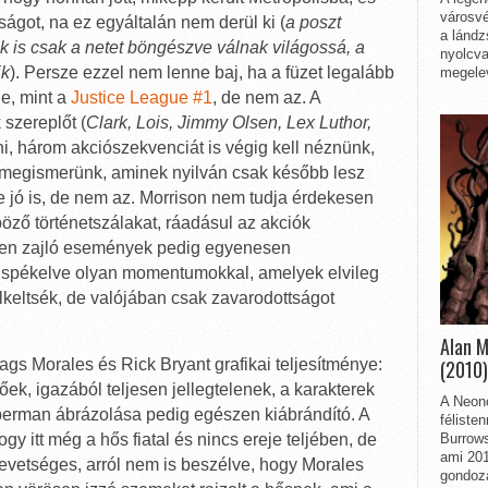
városvé
ságot, na ez egyáltalán nem derül ki (
a poszt
a lándz
 is csak a netet böngészve válnak világossá, a
nyolcva
ik
). Persze ezzel nem lenne baj, ha a füzet legalább
megelev
e, mint a
Justice League #1
, de nem az. A
 szereplőt (
Clark, Lois, Jimmy Olsen, Lex Luthor,
ni, három akciószekvenciát is végig kell néznünk,
s megismerünk, aminek nyilván csak később lesz
 jó is, de nem az. Morrison nem tudja érdekesen
böző történetszálakat, ráadásul az akciók
rben zajló események pedig egyenesen
 spékelve olyan momentumokkal, amelyek elvileg
lkeltsék, de valójában csak zavarodottságot
Alan 
gs Morales és Rick Bryant grafikai teljesítménye:
(2010)
ek, igazából teljesen jellegtelenek, a karakterek
A Neon
erman ábrázolása pedig egészen kiábrándító. A
féliste
ogy itt még a hős fiatal és nincs ereje teljében, de
Burrows
ami 201
vetséges, arról nem is beszélve, hogy Morales
gondozá