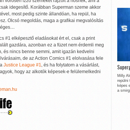
an vörösen izzó szemeket rajzolt a hősnek, ami a
ncsak idegesítő. Korábban Superman szeme akkor
tetével, most pedig szinte állandóan, ha repül, ha
esz. Olcsó megoldás, maga a grafikai megvalósítás
tséges…
 #1 elképesztő eladásokat ért el, csak a print
talált gazdára, azonban ez a füzet nem érdemli meg
en, és nincs benne semmi, amit igazán kedvelni
 elvárásaim, de az Action Comics #1 elolvasása fele
 a
Justice League #1
, és ha folytatom a vásárlást,
Superg
 vagyok, hogy az alkotók képesek-e felülemelkedni
Milly A
repülni
képes e
teman.hu
a smirg