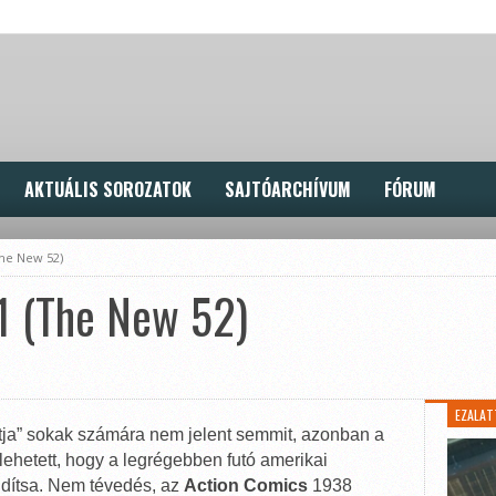
AKTUÁLIS SOROZATOK
SAJTÓARCHÍVUM
FÓRUM
The New 52)
1 (The New 52)
EZALAT
ootja” sokak számára nem jelent semmit, azonban a
ehetett, hogy a legrégebben futó amerikai
ndítsa. Nem tévedés, az
Action Comics
1938