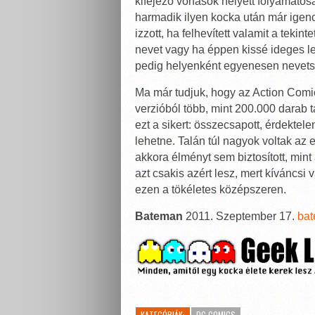
kifejező vonások helyett folyamatos
harmadik ilyen kocka után már ige
izzott, ha felhevített valamit a tekin
nevet vagy ha éppen kissé ideges l
pedig helyenként egyenesen neve
Ma már tudjuk, hogy az Action Comics
verzióból több, mint 200.000 darab 
ezt a sikert: összecsapott, érdektel
lehetne. Talán túl nagyok voltak az
akkora élményt sem biztosított, mint
azt csakis azért lesz, mert kíváncsi
ezen a tökéletes középszeren.
Bateman
2011. Szeptember 17.
ba
KATEGÓRIÁK:
DC COMICS