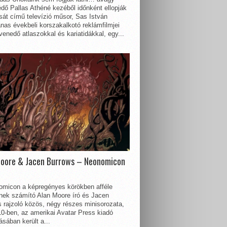
dő Pallas Athéné kezéből időnként ellopják
sát című televízió műsor, Sas István
nas évekbeli korszakalkotó reklámfilmjei
enedő atlaszokkal és kariatidákkal, egy...
Moore & Jacen Burrows – Neonomicon
omicon a képregényes körökben afféle
nnek számító Alan Moore író és Jacen
 rajzoló közös, négy részes minisorozata,
0-ben, az amerikai Avatar Press kiadó
sában került a...