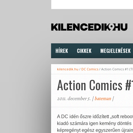
HÍREK
CIKKEK
MEGJELENÉSEK
kilencedik.hu
/
DC Comics
/
Action Comics #1 (
Action Comics #
2011. december 5. |
bateman
|
A DC idén őszre időzített „soft reb
kiadó számára igen kemény döntés l
képregényt egész egyszerűen újrai