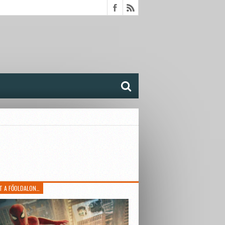
T A FŐOLDALON…