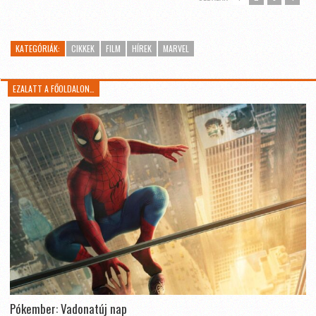
KATEGÓRIÁK:
CIKKEK
FILM
HÍREK
MARVEL
EZALATT A FŐOLDALON…
Pókember: Vadonatúj nap