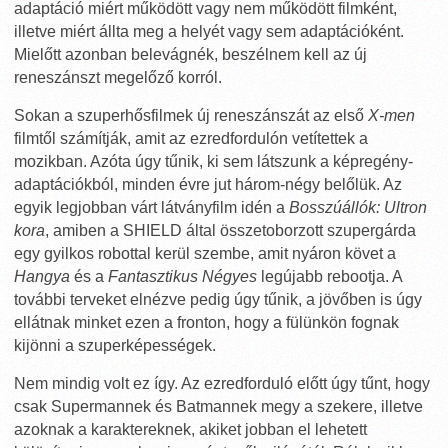
adaptáció miért működött vagy nem működött filmként,
illetve miért állta meg a helyét vagy sem adaptációként.
Mielőtt azonban belevágnék, beszélnem kell az új
reneszánszt megelőző korról.
Sokan a szuperhősfilmek új reneszánszát az első
X-men
filmtől számítják, amit az ezredfordulón vetítettek a
mozikban. Azóta úgy tűnik, ki sem látszunk a képregény-
adaptációkból, minden évre jut három-négy belőlük. Az
egyik legjobban várt látványfilm idén a
Bosszúállók: Ultron
kora
, amiben a SHIELD által összetoborzott szupergárda
egy gyilkos robottal kerül szembe, amit nyáron követ a
Hangya
és a
Fantasztikus Négyes
legújabb rebootja. A
további terveket elnézve pedig úgy tűnik, a jövőben is úgy
ellátnak minket ezen a fronton, hogy a fülünkön fognak
kijönni a szuperképességek.
Nem mindig volt ez így. Az ezredforduló előtt úgy tűnt, hogy
csak Supermannek és Batmannek megy a szekere, illetve
azoknak a karaktereknek, akiket jobban el lehetett