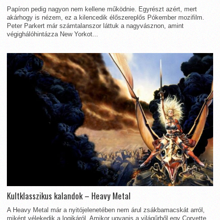
Papíron pedig nagyon nem kellene működnie. Egyrészt azért, mert
akárhogy is nézem, ez a kilencedik élőszereplős Pókember mozifilm.
Peter Parkert már számtalanszor láttuk a nagyvásznon, amint
végighálóhintázza New Yorkot...
Kultklasszikus kalandok – Heavy Metal
A Heavy Metal már a nyitójelenetében nem árul zsákbamacskát arról,
miként vélekedik a logikáról. Amikor ugyanis a világűrből egy Corvette