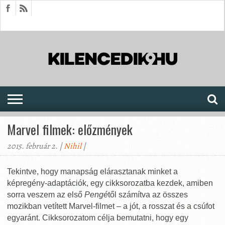
HÍREK
CIKKEK
MEGJELENÉSEK
AKTUÁLIS
SAJTÓARCHÍVUM
FÓRUM
SOROZATOK
Marvel filmek: előzmények
2015. február 2. |
Nihil
|
Tekintve, hogy manapság elárasztanak minket a
képregény-adaptációk, egy cikksorozatba kezdek, amiben
sorra veszem az első
Pengé
től számítva az összes
mozikban vetített Marvel-filmet – a jót, a rosszat és a csúfot
egyaránt. Cikksorozatom célja bemutatni, hogy egy