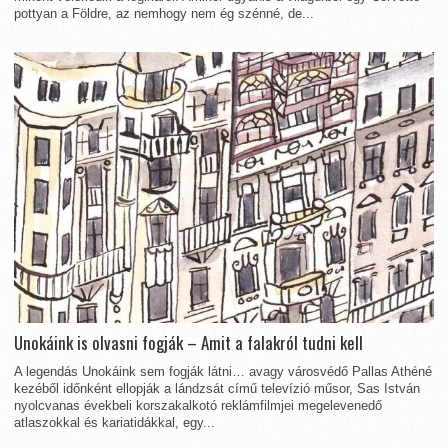
pottyan a Földre, az nemhogy nem ég szénné, de...
Unokáink is olvasni fogják – Amit a falakról tudni kell
A legendás Unokáink sem fogják látni… avagy városvédő Pallas Athéné
kezéből időnként ellopják a lándzsát című televízió műsor, Sas István
nyolcvanas évekbeli korszakalkotó reklámfilmjei megelevenedő
atlaszokkal és kariatidákkal, egy...