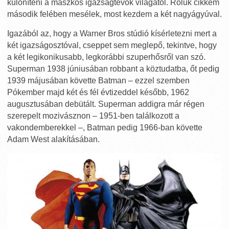
különíteni a maszkos igazságtevők világától. Róluk cikkem
második felében mesélek, most kezdem a két nagyágyúval.
Igazából az, hogy a Warner Bros stúdió kísérletezni mert a
két igazságosztóval, cseppet sem meglepő, tekintve, hogy
a két legikonikusabb, legkorábbi szuperhősről van szó.
Superman 1938 júniusában robbant a köztudatba, őt pedig
1939 májusában követte Batman – ezzel szemben
Pókember majd két és fél évtizeddel később, 1962
augusztusában debütált. Superman addigra már régen
szerepelt mozivásznon – 1951-ben találkozott a
vakondemberekkel –, Batman pedig 1966-ban követte
Adam West alakításában.