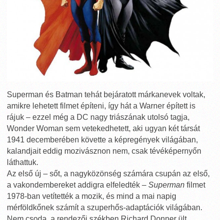
Superman és Batman tehát bejáratott márkanevek voltak,
amikre lehetett filmet építeni, így hát a Warner épített is
rájuk – ezzel még a DC nagy triászának utolsó tagja,
Wonder Woman sem vetekedhetett, aki ugyan két társát
1941 decemberében követte a képregények világában,
kalandjait eddig mozivásznon nem, csak tévéképernyőn
láthattuk.
Az első új – sőt, a nagyközönség számára csupán az első,
a vakondembereket addigra elfeledték –
Superman
filmet
1978-ban vetítették a mozik, és mind a mai napig
mérföldkőnek számít a szuperhős-adaptációk világában.
Nem csoda, a rendezői székben Richard Donner ült