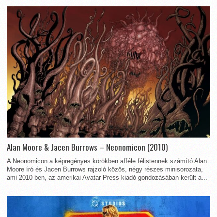
Alan Moore & Jacen Burrows – Neonomicon (2010)
A Neonomicon a képregényes körökben afféle félistennek számító Alan
Moore író és Jacen Burrows rajzoló közös, négy részes minisorozata,
ami 2010-ben, az amerikai Avatar Press kiadó gondozásában került a...