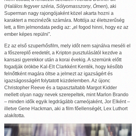
(
Halálos fegyver széria
,
Sólyomasszony
,
Ómen
), aki
Superman nagy rajongójaként közel akarta hozni a
karaktert a mozinézők számára. Mottója az életszerűség
lett, a film jelmondata pedig az: „el fogod hinni, hogy ez az
ember képes repülni”.
Ez az első szuperhősfilm, mely időt nem sajnálva meséli el
a főszereplő eredetét, a Kripton pusztulásától kezdve a
kansasi gyerekkor után a korai évekig. A szemünk előtt
fogadják örökbe Kal-Elt Clarkként Kenték, hogy később
felnőttként magára öltse a jelmezt az igazságért és
igazságosságért folytatott küzdelemben. Az újonc
Christopher Reeve és a tapasztaltabb Margot Kidder
mellett olyan nagy nevek szerepeltek, mint Marlon Brando
– minden idők egyik legdrágább cameójaként, Jor Elként –
illetve Gene Hackman, aki a film főellenségét, Lex Luthort
alakította.