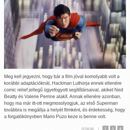
Meg kell jegyezni, hogy bár a film jóval komolyabb volt a
korábbi adaptációknál, Hackman Luthorja ennek ellenére
comic relief jellegű ügyefogyott segítőtársaival, akiket Ned
Beatty és Valerie Perrine alakít. Annak ellenére azonban,
hogy ma már itt-ott megmosolyogjuk, az első
Superman
továbbra is megállja a helyét filmként, és érdekesség, hogy
a forgatókönyvben Mario Puzo keze is benne volt.
OLDALAK:
1
2
3
4