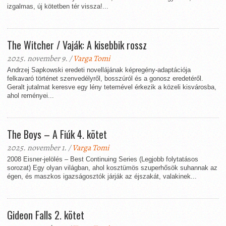
izgalmas, új kötetben tér vissza!...
The Witcher / Vaják: A kisebbik rossz
2025. november 9. /
Varga Tomi
Andrzej Sapkowski eredeti novellájának képregény-adaptációja
felkavaró történet szenvedélyről, bosszúról és a gonosz eredetéről.
Geralt jutalmat keresve egy lény tetemével érkezik a közeli kisvárosba,
ahol reményei...
The Boys – A Fiúk 4. kötet
2025. november 1. /
Varga Tomi
2008 Eisner-jelölés – Best Continuing Series (Legjobb folytatásos
sorozat) Egy olyan világban, ahol kosztümös szuperhősök suhannak az
égen, és maszkos igazságosztók járják az éjszakát, valakinek...
Gideon Falls 2. kötet