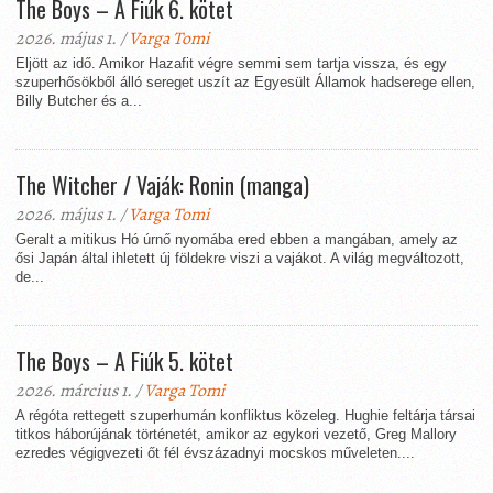
The Boys – A Fiúk 6. kötet
2026. május 1. /
Varga Tomi
Eljött az idő. Amikor Hazafit végre semmi sem tartja vissza, és egy
szuperhősökből álló sereget uszít az Egyesült Államok hadserege ellen,
Billy Butcher és a...
The Witcher / Vaják: Ronin (manga)
2026. május 1. /
Varga Tomi
Geralt a mitikus Hó úrnő nyomába ered ebben a mangában, amely az
ősi Japán által ihletett új földekre viszi a vajákot. A világ megváltozott,
de...
The Boys – A Fiúk 5. kötet
2026. március 1. /
Varga Tomi
A régóta rettegett szuperhumán konfliktus közeleg. Hughie feltárja társai
titkos háborújának történetét, amikor az egykori vezető, Greg Mallory
ezredes végigvezeti őt fél évszázadnyi mocskos műveleten....