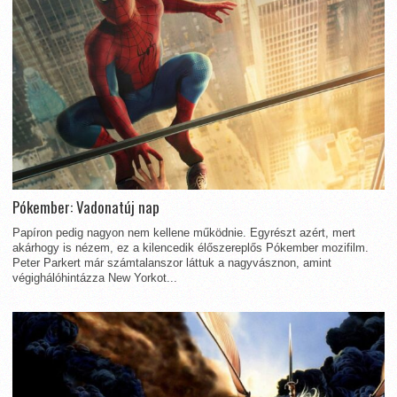
Pókember: Vadonatúj nap
Papíron pedig nagyon nem kellene működnie. Egyrészt azért, mert
akárhogy is nézem, ez a kilencedik élőszereplős Pókember mozifilm.
Peter Parkert már számtalanszor láttuk a nagyvásznon, amint
végighálóhintázza New Yorkot...