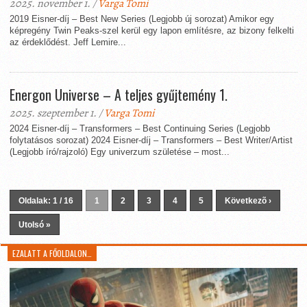
2025. november 1. /
Varga Tomi
2019 Eisner-díj – Best New Series (Legjobb új sorozat) Amikor egy
képregény Twin Peaks-szel kerül egy lapon említésre, az bizony felkelti
az érdeklődést. Jeff Lemire...
Energon Universe – A teljes gyűjtemény 1.
2025. szeptember 1. /
Varga Tomi
2024 Eisner-díj – Transformers – Best Continuing Series (Legjobb
folytatásos sorozat) 2024 Eisner-díj – Transformers – Best Writer/Artist
(Legjobb író/rajzoló) Egy univerzum születése – most...
Oldalak: 1 / 16
1
2
3
4
5
Következõ ›
Utolsó »
EZALATT A FŐOLDALON…