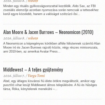
2026. július 8. /
robot9
Minden egy rituális gyilkosságsorozattal kezdődik. Aldo Sax, az FBI
zseniális elemzője azonban nyomozása során nemcsak a tettesekhez
kerül egyre közelebb, hanem a valóságot szétzúzó ősi...
Alan Moore & Jacen Burrows – Neonomicon (2010)
2026. július 8. /
robot9
A Neonomicon a képregényes körökben afféle félistennek számító Alan
Moore író és Jacen Burrows rajzoló közös, négy részes minisorozata,
ami 2010-ben, az amerikai Avatar Press...
Middlewest – A teljes gyűjtemény
2026. július 7. /
Varga Tomi
Abel, egy átlagos kisvárosi fiú élete örökre megváltozik, amikor egy
pusztító vihar lesújt Middlewest álmos településére. A fiú és hűséges
társa, Róka, kénytelenek menekülni –...