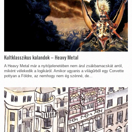
Kultklasszikus kalandok – Heavy Metal
A Heavy Metal már a nyitójelenetében nem árul zsákbamacskát arról,
miként vélekedik a logikáról. Amikor ugyanis a világűrből egy Corvette
pottyan a Földre, az nemhogy nem ég szénné, de...