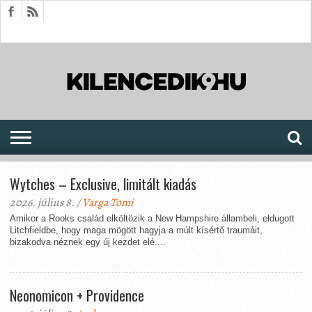
HÍREK
CIKKEK
MEGJELENÉSEK
AKTUÁLIS
SAJTÓARCHÍVUM
FÓRUM
SOROZATOK
Wytches – Exclusive, limitált kiadás
2026. július 8. /
Varga Tomi
Amikor a Rooks család elköltözik a New Hampshire állambeli, eldugott
Litchfieldbe, hogy maga mögött hagyja a múlt kísértő traumáit,
bizakodva néznek egy új kezdet elé....
Neonomicon + Providence