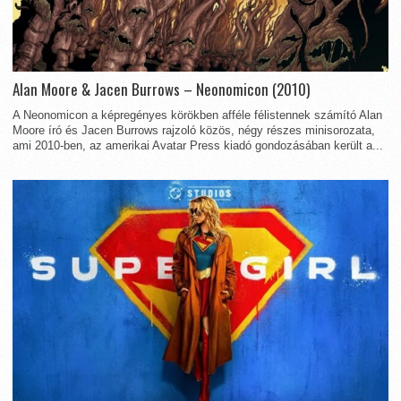
Alan Moore & Jacen Burrows – Neonomicon (2010)
A Neonomicon a képregényes körökben afféle félistennek számító Alan
Moore író és Jacen Burrows rajzoló közös, négy részes minisorozata,
ami 2010-ben, az amerikai Avatar Press kiadó gondozásában került a...