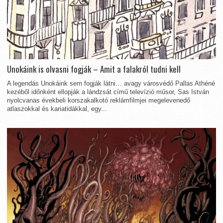
Unokáink is olvasni fogják – Amit a falakról tudni kell
A legendás Unokáink sem fogják látni… avagy városvédő Pallas Athéné
kezéből időnként ellopják a lándzsát című televízió műsor, Sas István
nyolcvanas évekbeli korszakalkotó reklámfilmjei megelevenedő
atlaszokkal és kariatidákkal, egy...