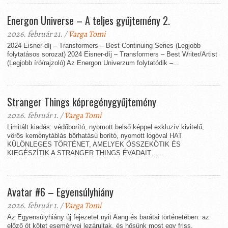
Energon Universe – A teljes gyűjtemény 2.
2026. február 21. /
Varga Tomi
2024 Eisner-díj – Transformers – Best Continuing Series (Legjobb
folytatásos sorozat) 2024 Eisner-díj – Transformers – Best Writer/Artist
(Legjobb író/rajzoló) Az Energon Univerzum folytatódik –...
Stranger Things képregénygyűjtemény
2026. február 1. /
Varga Tomi
Limitált kiadás: védőborító, nyomott belső képpel exkluzív kivitelű,
vörös keménytáblás bőrhatású borító, nyomott logóval HAT
KÜLÖNLEGES TÖRTÉNET, AMELYEK ÖSSZEKÖTIK ÉS
KIEGÉSZÍTIK A STRANGER THINGS ÉVADAIT…...
Avatar #6 – Egyensúlyhiány
2026. február 1. /
Varga Tomi
Az Egyensúlyhiány új fejezetet nyit Aang és barátai történetében: az
előző öt kötet eseményei lezárultak, és hősünk most egy friss,